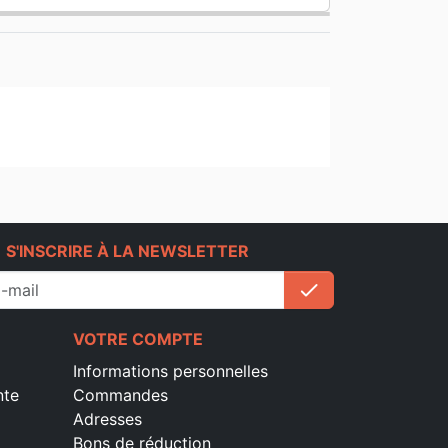
e
S'INSCRIRE À LA NEWSLETTER
check
S'inscrire
VOTRE COMPTE
Informations personnelles
nte
Commandes
Adresses
Bons de réduction