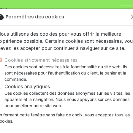
sin.
Je v
mandes sur la boutique
La Maison de la Bible Suisse
.
okie
Paramètres des cookies
ous utilisons des cookies pour vous offrir la meilleure
xpérience possible. Certains cookies sont nécessaires, vou
evez les accepter pour continuer à naviguer sur ce site.
Cookies strictement nécessaires
Nouveautés
Bibles
Livres
eBooks
Je
Ces cookies sont nécessaires à la fonctionnalité du site web. Ils
sont nécessaires pour l'authentification du client, le panier et la
eaux Testaments
ine
lité
 ans
lations
ns animés
s
Etude biblique
Bandes dessinées
Découverte de la foi
Adolescents, jeunes
Rap, Hip-hop
Films, fiction
Jeux
commande.
Promesse [CD]
ons
cation
e
2 ans
ry, Latino, Folk
gnement, conférences
elisation
Segond 21
Famille, couple
Méditations
Bibles jeunesse
Instrumental
Documentaires, reportage
Accessoires de Bible
Cookies analytiques
iles
e
esse
ro
iels
Segond
Souffrance, Relation d'aide
Souffrance, Relation d'aide
Louange, Adoration
Papeterie
Promesse [CD]
Ces cookies collectent des données anonymes sur les visites, les
k
elisation
ue
esse
NEG
Santé
Psychologie
Hardrock, Métal
appareils et la navigation. Nous nous appuyons sur ces données
Artiste :
Glorious
cations
ts
le, Couple
l, Soul
Darby
Ethique, société, politique
Apologétique
Pop, Rock
pour améliorer notre site web.
Référence
REJ1134
EAN
3760040711348
Edi
ation
Événements actuels
n fermant cette fenêtre sans faire de choix, vous acceptez tous les
Description
Détails du produit
Ecouter
ookies.