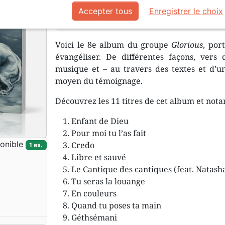
Tu seras la louange au cœur de mes 
Accepter tous
Enregistrer le choix
je vis
Voici le 8e album du groupe
Glorious
, por
évangéliser. De différentes façons, vers 
musique et – au travers des textes et d’un
moyen du témoignage.
Découvrez les 11 titres de cet album et not
Enfant de Dieu
Pour moi tu l’as fait
onible
Credo
1 ex.
Libre et sauvé
Le Cantique des cantiques (feat. Natasha
Tu seras la louange
En couleurs
Quand tu poses ta main
Géthsémani