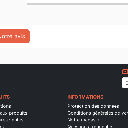
otre avis
mail_outlin
UITS
INFORMATIONS
tions
Protection des données
aux produits
Conditions générales de ve
ures ventes
Notre magasin
rs
Questions fréquentes