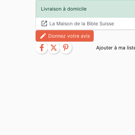
Livraison à domicile
launch
La Maison de la Bible Suisse
edit
Donnez votre avis
facebook
twitter
pinterest