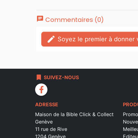
chat
Commentaires (0)
edit
Soyez le premier à donner v
bookmark
SUIVEZ-NOUS
facebook
ADRESSE
PROD
Maison de la Bible Click & Collect
Promo
Genève
Nouve
11 rue de Rive
Meille
1204 Genève
Editeu