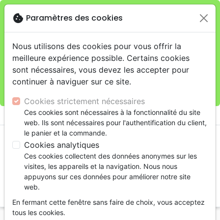
cookie
Paramètres des cookies
Je veux retirer ma commande au 11 rue de Rive,
close
Genève
warning
Cette boutique en ligne est limitée au retrait en
Nous utilisons des cookies pour vous offrir la
magasin.
meilleure expérience possible. Certains cookies
Pour les livraisons à domicile, veuillez passer vos
sont nécessaires, vous devez les accepter pour
commandes sur la boutique
La Maison de la Bible
continuer à naviguer sur ce site.
Suisse
.
Cookies strictement nécessaires
menu
Ces cookies sont nécessaires à la fonctionnalité du site
shopping_cart
account_circle
web. Ils sont nécessaires pour l'authentification du client,
le panier et la commande.
Cookies analytiques
Ces cookies collectent des données anonymes sur les
visites, les appareils et la navigation. Nous nous
appuyons sur ces données pour améliorer notre site
web.
search
En fermant cette fenêtre sans faire de choix, vous acceptez
Reche
tous les cookies.