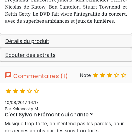
Nicolas de Katow, Ben Cantelon, Stuart Townend et
Keith Getty. Le DVD fait vivre l’intégralité du concert,
avec de superbes ambiances et jeux de lumières.
Détails du produit
Ecouter des extraits
chat





Commentaires (1)
Note





10/08/2017 16:17
Par Kokanosky M.
C'est Sylvain Frémont qui chante ?
Musique trop forte, on n'entend pas les paroles, pour
des jeunes abrutis par des sons trop forts....