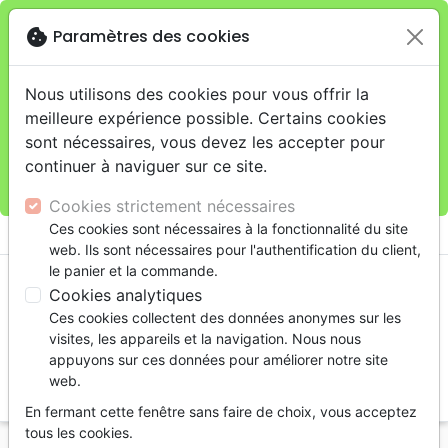
cookie
Paramètres des cookies
Je veux retirer ma commande au 11 rue de Rive,
close
Genève
warning
Cette boutique en ligne est limitée au retrait en
Nous utilisons des cookies pour vous offrir la
magasin.
meilleure expérience possible. Certains cookies
Pour les livraisons à domicile, veuillez passer vos
sont nécessaires, vous devez les accepter pour
commandes sur la boutique
La Maison de la Bible
continuer à naviguer sur ce site.
Suisse
.
Cookies strictement nécessaires
menu
Ces cookies sont nécessaires à la fonctionnalité du site
shopping_cart
account_circle
web. Ils sont nécessaires pour l'authentification du client,
le panier et la commande.
Cookies analytiques
Ces cookies collectent des données anonymes sur les
visites, les appareils et la navigation. Nous nous
appuyons sur ces données pour améliorer notre site
web.
search
En fermant cette fenêtre sans faire de choix, vous acceptez
Reche
tous les cookies.