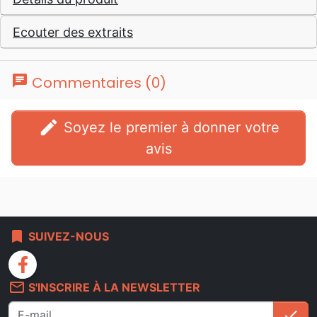
Ecouter des extraits
chat
Commentaires (0)
edit
Soyez le premier à donner votre
avis
bookmark
SUIVEZ-NOUS
facebook
mail_outline
S'INSCRIRE À LA NEWSLETTER
check
S'i