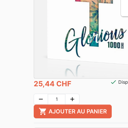
check
Disp
25,44 CHF
remove
add
shopping_cart
AJOUTER AU PANIER