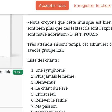
Amène tes besoins, tes soucis, ta s
Accepter tous
Enregistrer le choix
Dieu
« Nous croyons que cette musique est bien
sont bien plus que des textes : ils sont l’exp
sont notre adoration » B. et T. POUZIN
Très attendu en sont temps, cet album est c
avec le groupe EXO.
Liste des chants :
Une symphonie
onible
1 ex.
Plus jamais le même
Bienvenue
Le chant du Père
Christ seul
Relever le faible
Ma passion