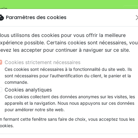
sin.
Je v
mandes sur la boutique
La Maison de la Bible Suisse
.
okie
Paramètres des cookies
ous utilisons des cookies pour vous offrir la meilleure
xpérience possible. Certains cookies sont nécessaires, vou
evez les accepter pour continuer à naviguer sur ce site.
Cookies strictement nécessaires
Nouveautés
Bibles
Livres
eBooks
Je
Ces cookies sont nécessaires à la fonctionnalité du site web. Ils
sont nécessaires pour l'authentification du client, le panier et la
eaux Testaments
ine
lité
 ans
lations
ns animés
s
Etude biblique
Bandes dessinées
Découverte de la foi
Adolescents, jeunes
Rap, Hip-hop
Films, fiction
Jeux
commande.
1000 Échos [CD]
ons
cation
e
2 ans
ry, Latino, Folk
gnement, conférences
elisation
Segond 21
Famille, couple
Méditations
Bibles jeunesse
Instrumental
Documentaires, reportage
Accessoires de Bible
Cookies analytiques
iles
e
esse
ro
iels
Segond
Souffrance, Relation d'aide
Souffrance, Relation d'aide
Louange, Adoration
Papeterie
1000 Échos [CD]
Ces cookies collectent des données anonymes sur les visites, les
k
elisation
ue
esse
NEG
Santé
Psychologie
Hardrock, Métal
appareils et la navigation. Nous nous appuyons sur ces données
Artiste :
Glorious
cations
ts
le, Couple
l, Soul
Darby
Ethique, société, politique
Apologétique
Pop, Rock
pour améliorer notre site web.
Référence
REJ1125
EAN
3760040711256
Edit
ation
Événements actuels
n fermant cette fenêtre sans faire de choix, vous acceptez tous les
Description
Détails du produit
Ecouter
ookies.