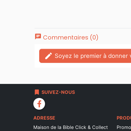
chat
Commentaires (0)
edit
Soyez le premier à donner v
bookmark
SUIVEZ-NOUS
facebook
ADRESSE
PROD
Maison de la Bible Click & Collect
Promo