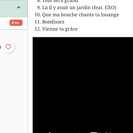
Tout sera grand
Là il y avait un jardin (feat. EXO)
Que ma bouche chante ta louange
Bondissez
4 ex.
Vienne ta grâce
favorite_border