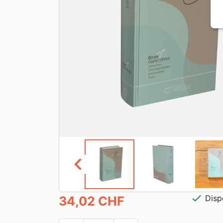
chevron_left
check
Disp
34,02 CHF