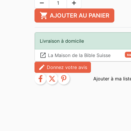
remove
add
shopping_cart
AJOUTER AU PANIER
Livraison à domicile
launch
La Maison de la Bible Suisse
su
edit
Donnez votre avis
facebook
twitter
pinterest