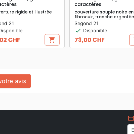
actères
caractères
erture rigide et illustrée
couverture souple noire en
fibrocuir, tranche argentée
ond 21
Segond 21
check
isponible
Disponible
02 CHF
73,00 CHF
shopping_cart
s
Prix
otre avis
mail_outlin