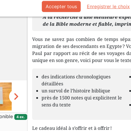
Description
Détails du produit
Accepter tous
Enregistrer le choix
À la recherche d’une meilleure expér
de la Bible moderne et fiable, impri
Vous ne savez pas combien de temps sépa
migration de ses descendants en Egypte ? Vou
Paul par rapport au récit de ses voyages dan
unique en son genre, voici pour vous le texte
des indications chronologiques
détaillées
un survol de l’histoire biblique
chevron_right
près de 1500 notes qui explicitent le
sens du texte
onible
4 ex.
Le cadeau idéal à s’offrir et à offrir !