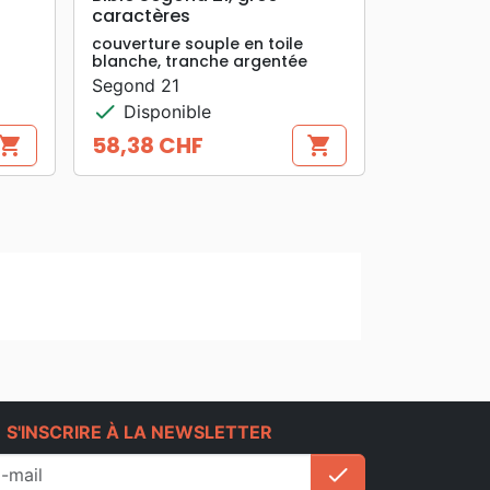
caractères
couverture souple en toile
blanche, tranche argentée
Segond 21
check
Disponible
58,38 CHF
hopping_cart
shopping_cart
Prix
e
S'INSCRIRE À LA NEWSLETTER
check
S'inscrire