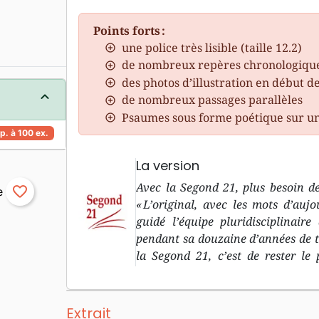
Points forts :
une police très lisible (taille 12.2)
de nombreux repères chronologiqu
des photos d’illustration en début d
de nombreux passages parallèles
Psaumes sous forme poétique sur u
p. à 100 ex.
La version
Avec la Segond 21, plus besoin de
favorite_border
« L’original, avec les mots d’aujo
guidé l’équipe pluridisciplinair
pendant sa douzaine d’années de trav
la Segond 21, c’est de rester le 
biblique dans les langues original
l’Ancien Testament, et le grec p
d’aujourd’hu i» : le deuxième objec
Extrait