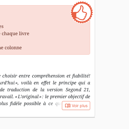
es
e chaque livre
ne colonne
 choisir entre compréhension et fiabilité!
urd’hui », voilà en effet le principe qui a
e de traduction de la version Segond 21,
ail. « L’original » : le premier objectif de
plus fidèle possible à ce que dit le texte
book_open
Voir plus
es, c’est-à-dire l’hébreu et l’araméen pour
our le Nouveau Testament. « Avec les mots
tif de la Segond 21, c’est de recourir à un