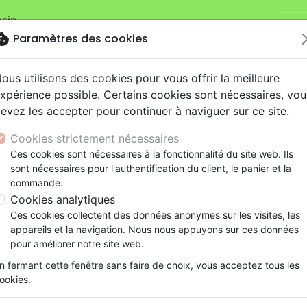
sin.
Je v
mandes sur la boutique
La Maison de la Bible Suisse
.
okie
Paramètres des cookies
ous utilisons des cookies pour vous offrir la meilleure
xpérience possible. Certains cookies sont nécessaires, vou
evez les accepter pour continuer à naviguer sur ce site.
Cookies strictement nécessaires
Nouveautés
Bibles
Livres
eBooks
Je
Ces cookies sont nécessaires à la fonctionnalité du site web. Ils
sont nécessaires pour l'authentification du client, le panier et la
eaux Testaments
ine
lité
 ans
lations
ns animés
s
Etude biblique
Bandes dessinées
Découverte de la foi
Adolescents, jeunes
Rap, Hip-hop
Films, fiction
Jeux
commande.
Segond 21, gros caractères - couverture rigide et illustrée
ons
cation
e
2 ans
ry, Latino, Folk
gnement, conférences
elisation
Segond 21
Famille, couple
Méditations
Bibles jeunesse
Instrumental
Documentaires, reportage
Accessoires de Bible
Cookies analytiques
iles
e
esse
ro
iels
Segond
Souffrance, Relation d'aide
Souffrance, Relation d'aide
Louange, Adoration
Papeterie
Bible Segond 21, gros caract
Ces cookies collectent des données anonymes sur les visites, les
k
elisation
ue
esse
NEG
Santé
Psychologie
Hardrock, Métal
appareils et la navigation. Nous nous appuyons sur ces données
couverture rigide et illustrée
cations
ts
le, Couple
l, Soul
Darby
Ethique, société, politique
Apologétique
Pop, Rock
pour améliorer notre site web.
Version :
Segond 21
ation
Événements actuels
n fermant cette fenêtre sans faire de choix, vous acceptez tous les
Référence
SG12515
EAN
9782608125156
Edi
ookies.