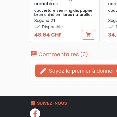
caractères
car
couverture semi-rigide, papier
couv
brun chiné en fibres naturelles
Segond 21
Seg
check
check
Disponible
D
48,64 CHF
34,
shopping_cart
Prix
Prix
chat
Commentaires (0)
edit
Soyez le premier à donner v
bookmark
SUIVEZ-NOUS
facebook