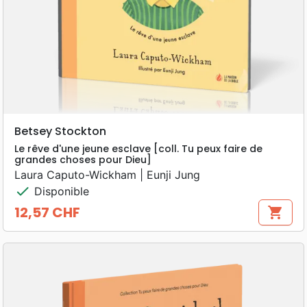
Betsey Stockton
Le rêve d'une jeune esclave [coll. Tu peux faire de
grandes choses pour Dieu]
Laura Caputo-Wickham | Eunji Jung
check
Disponible
12,57 CHF
shopping_cart
Prix