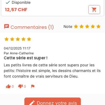
check
Disponible
12,57 CHF
shopping_cart
Prix
chat





Commentaires (1)
Note





04/12/2025 11:17
Par Anne-Catherine
Cette série est super !
Les petits livres de cette série sont supers pour les
petits: l’histoire est simple, les dessins charmants et ils
font connaître de vrais serviteurs de Dieu.
thumb_up
thumb_down
flag
0
0
edit
Donnez votre avis