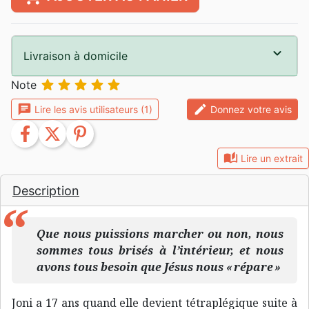
Livraison à domicile





Note
chat
edit
Lire les avis utilisateurs (1)
Donnez votre avis
facebook
twitter
pinterest
auto_stories
Lire un extrait
Description
Que nous puissions marcher ou non, nous
sommes tous brisés à l’intérieur, et nous
avons tous besoin que Jésus nous « répare »
Joni a 17 ans quand elle devient tétraplégique suite à