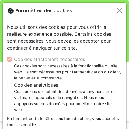
cookie
Paramètres des cookies
Je veux retirer ma commande au 11 rue de Rive,
close
Genève
warning
Cette boutique en ligne est limitée au retrait en
Nous utilisons des cookies pour vous offrir la
magasin.
meilleure expérience possible. Certains cookies
Pour les livraisons à domicile, veuillez passer vos
sont nécessaires, vous devez les accepter pour
commandes sur la boutique
La Maison de la Bible
continuer à naviguer sur ce site.
Suisse
.
Cookies strictement nécessaires
menu
Ces cookies sont nécessaires à la fonctionnalité du site
shopping_cart
account_circle
web. Ils sont nécessaires pour l'authentification du client,
le panier et la commande.
Cookies analytiques
Ces cookies collectent des données anonymes sur les
visites, les appareils et la navigation. Nous nous
appuyons sur ces données pour améliorer notre site
web.
search
En fermant cette fenêtre sans faire de choix, vous acceptez
Reche
tous les cookies.