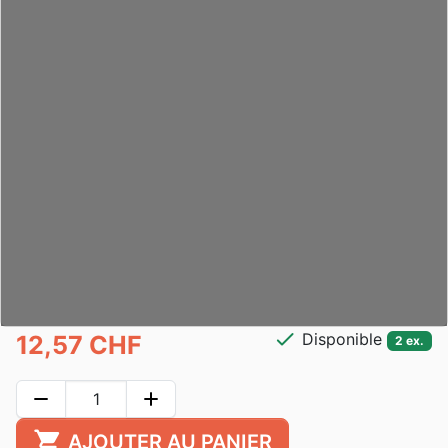
check
Disponible
12,57 CHF
2 ex.
remove
add
shopping_cart
AJOUTER AU PANIER