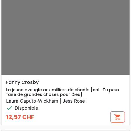
Fanny Crosby
La jeune aveugle aux milliers de chants [coll. Tu peux
faire de grandes choses pour Dieu]
Laura Caputo-Wickham | Jess Rose
check
Disponible
12,57 CHF
shopping_cart
Prix