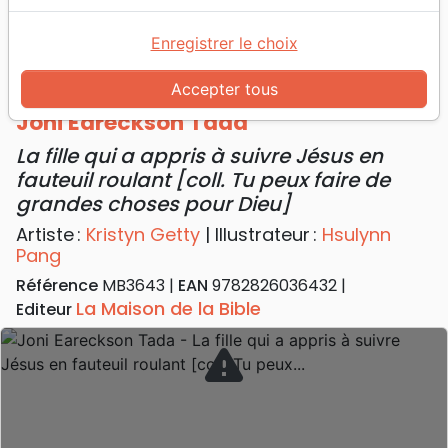
Accueil
Livres
Enfants
4 à 6 ans
Joni Eareckson Tada - La fille qui a appris à suivre
Enregistrer le choix
Jésus en fauteuil roulant [coll. Tu peux faire de
grandes choses pour Dieu]
Accepter tous
Joni Eareckson Tada
La fille qui a appris à suivre Jésus en
fauteuil roulant [coll. Tu peux faire de
grandes choses pour Dieu]
Artiste :
Kristyn Getty
| Illustrateur :
Hsulynn
Pang
Référence
MB3643
EAN
9782826036432
La Maison de la Bible
Editeur