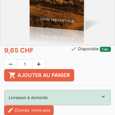
check
Disponible
9,65 CHF
1 ex.
remove
add
shopping_cart
AJOUTER AU PANIER
Livraison à domicile
edit
Donnez votre avis