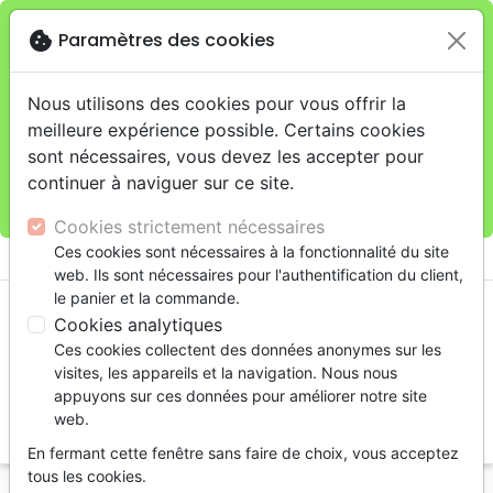
cookie
Paramètres des cookies
Je veux retirer ma commande au 11 rue de Rive,
close
Genève
warning
Cette boutique en ligne est limitée au retrait en
Nous utilisons des cookies pour vous offrir la
magasin.
meilleure expérience possible. Certains cookies
Pour les livraisons à domicile, veuillez passer vos
sont nécessaires, vous devez les accepter pour
commandes sur la boutique
La Maison de la Bible
continuer à naviguer sur ce site.
Suisse
.
Cookies strictement nécessaires
menu
Ces cookies sont nécessaires à la fonctionnalité du site
shopping_cart
account_circle
web. Ils sont nécessaires pour l'authentification du client,
le panier et la commande.
Cookies analytiques
Ces cookies collectent des données anonymes sur les
visites, les appareils et la navigation. Nous nous
appuyons sur ces données pour améliorer notre site
web.
search
En fermant cette fenêtre sans faire de choix, vous acceptez
Reche
tous les cookies.