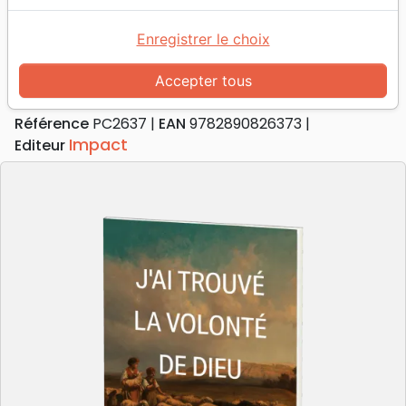
Accueil
Livres
Doctrine
J'ai trouvé la volonté de Dieu
Enregistrer le choix
J'ai trouvé la volonté de Dieu
Accepter tous
Auteur :
John F. MacArthur
Référence
PC2637
EAN
9782890826373
Impact
Editeur