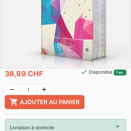
check
Disponible
38,89 CHF
1 ex.
remove
add
shopping_cart
AJOUTER AU PANIER
Livraison à domicile