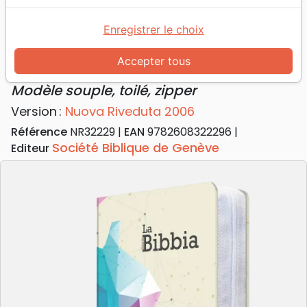
Accueil
Bibles
Bibles standard
Italien, NR2006 Bible compacte - Modèle souple,
Enregistrer le choix
toilé, zipper
Accepter tous
Italien, NR2006 Bible compacte
Modèle souple, toilé, zipper
Version :
Nuova Riveduta 2006
Référence
NR32229
EAN
9782608322296
Société Biblique de Genève
Editeur