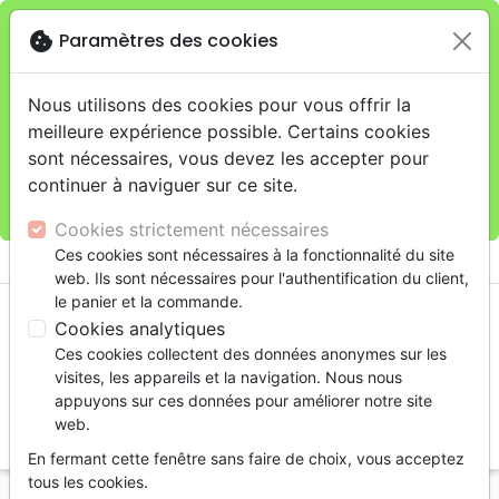
cookie
Paramètres des cookies
Je veux retirer ma commande au 11 rue de Rive,
close
Genève
warning
Cette boutique en ligne est limitée au retrait en
Nous utilisons des cookies pour vous offrir la
magasin.
meilleure expérience possible. Certains cookies
Pour les livraisons à domicile, veuillez passer vos
sont nécessaires, vous devez les accepter pour
commandes sur la boutique
La Maison de la Bible
continuer à naviguer sur ce site.
Suisse
.
Cookies strictement nécessaires
menu
Ces cookies sont nécessaires à la fonctionnalité du site
shopping_cart
account_circle
web. Ils sont nécessaires pour l'authentification du client,
le panier et la commande.
Cookies analytiques
Ces cookies collectent des données anonymes sur les
visites, les appareils et la navigation. Nous nous
appuyons sur ces données pour améliorer notre site
web.
search
En fermant cette fenêtre sans faire de choix, vous acceptez
Reche
tous les cookies.