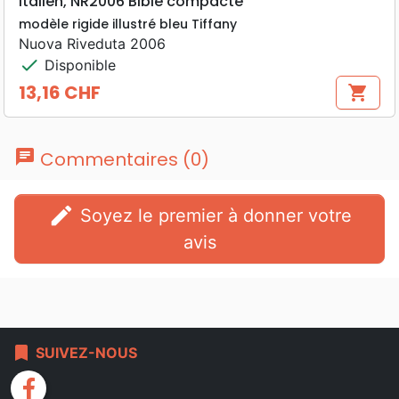
Italien, NR2006 Bible compacte
modèle rigide illustré bleu Tiffany
Nuova Riveduta 2006
check
Disponible
13,16 CHF
shopping_cart
Prix
chat
Commentaires (0)
edit
Soyez le premier à donner votre
avis
bookmark
SUIVEZ-NOUS
facebook