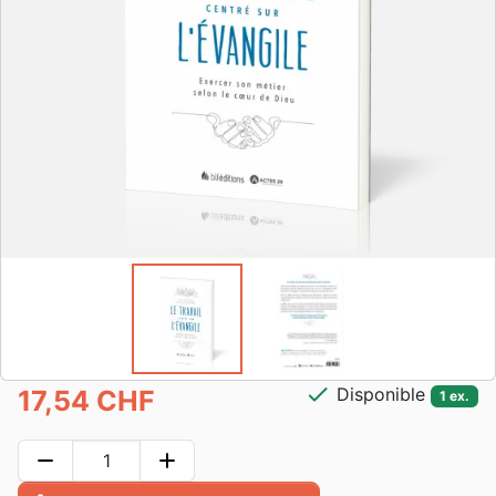
check
Disponible
17,54 CHF
1 ex.
remove
add