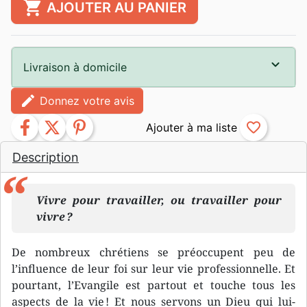
shopping_cart
AJOUTER AU PANIER
Livraison à domicile
edit
Donnez votre avis
facebook
twitter
pinterest
favorite_border
Description
Vivre pour travailler, ou travailler pour
vivre ?
De nombreux chrétiens se préoccupent peu de
l’influence de leur foi sur leur vie professionnelle. Et
pourtant, l’Evangile est partout et touche tous les
aspects de la vie ! Et nous servons un Dieu qui lui-