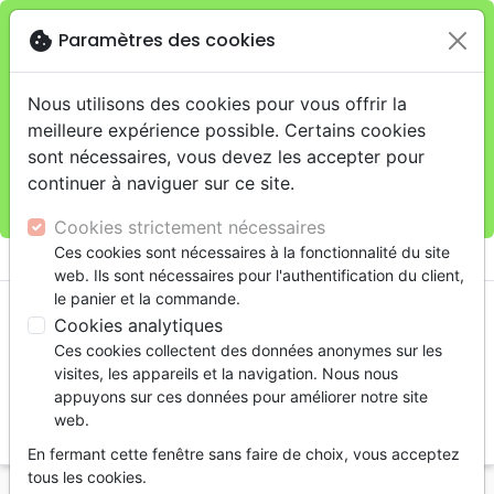
cookie
Paramètres des cookies
Je veux retirer ma commande au 11 rue de Rive,
close
Genève
warning
Cette boutique en ligne est limitée au retrait en
Nous utilisons des cookies pour vous offrir la
magasin.
meilleure expérience possible. Certains cookies
Pour les livraisons à domicile, veuillez passer vos
sont nécessaires, vous devez les accepter pour
commandes sur la boutique
La Maison de la Bible
continuer à naviguer sur ce site.
Suisse
.
Cookies strictement nécessaires
menu
Ces cookies sont nécessaires à la fonctionnalité du site
shopping_cart
account_circle
web. Ils sont nécessaires pour l'authentification du client,
le panier et la commande.
Cookies analytiques
Ces cookies collectent des données anonymes sur les
visites, les appareils et la navigation. Nous nous
appuyons sur ces données pour améliorer notre site
web.
search
En fermant cette fenêtre sans faire de choix, vous acceptez
Reche
tous les cookies.