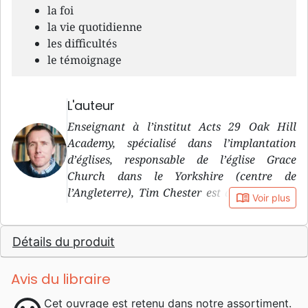
la foi
la vie quotidienne
les difficultés
le témoignage
L'auteur
Enseignant à l’institut Acts 29 Oak Hill
Academy, spécialisé dans l’implantation
d’églises, responsable de l’église Grace
Church dans le Yorkshire (centre de
l’Angleterre), Tim Chester est aussi l’auteur
book_open
Voir plus
d’une trentaine d’ouvrages. Il est marié et
père de deux enfants.
Détails du produit
Avis du libraire
Cet ouvrage est retenu dans notre assortiment.