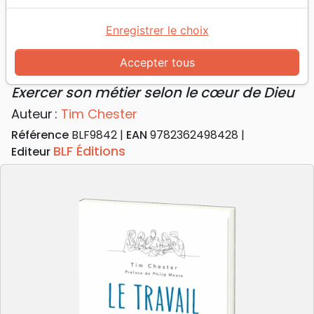
Accueil
Livres
Événements actuels
Société
Travail centré sur l'Évangile (Le) - Exercer son
Enregistrer le choix
métier selon le cœur de Dieu
Accepter tous
Le Travail centré sur l'Évangile
Exercer son métier selon le cœur de Dieu
Auteur :
Tim Chester
Référence
BLF9842
EAN
9782362498428
BLF Éditions
Editeur