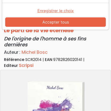
Accueil
Livres
Evangelisation
Livres d'évangélisation
Enregistrer le choix
Parti de la vie éternelle (Le) - De l'origine de
l'homme à ses fins dernières
Accepter tous
Le parti de la vie éternelle
De l'origine de l'homme à ses fins
dernières
Auteur :
Michel Bosc
Référence
SCR2014
EAN
9782826020141
Scripsi
Editeur