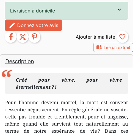
Livraison à domicile
edit
Donnez votre avis
facebook
twitter
pinterest
favorite_border
auto_stories
Lire un extrait
Description
Créé pour vivre, pour vivre
éternellement ? !
Pour l’homme devenu mortel, la mort est souvent
ressentie négativement. En règle générale ne suscite-
t-elle pas trouble et tremblement, peur et angoisse,
même quand elle survient tout naturellement au
terme de notre espérance de vie ? Dans ces