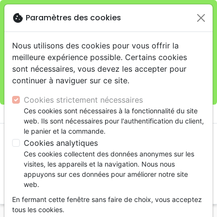
cookie
Paramètres des cookies
Je veux retirer ma commande au 11 rue de Rive,
close
Genève
warning
Cette boutique en ligne est limitée au retrait en
Nous utilisons des cookies pour vous offrir la
magasin.
meilleure expérience possible. Certains cookies
Pour les livraisons à domicile, veuillez passer vos
sont nécessaires, vous devez les accepter pour
commandes sur la boutique
La Maison de la Bible
continuer à naviguer sur ce site.
Suisse
.
Cookies strictement nécessaires
menu
Ces cookies sont nécessaires à la fonctionnalité du site
shopping_cart
account_circle
web. Ils sont nécessaires pour l'authentification du client,
le panier et la commande.
Cookies analytiques
Ces cookies collectent des données anonymes sur les
visites, les appareils et la navigation. Nous nous
appuyons sur ces données pour améliorer notre site
web.
search
En fermant cette fenêtre sans faire de choix, vous acceptez
Reche
tous les cookies.