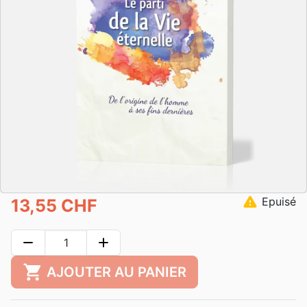
warning
Epuisé
13,55 CHF
remove
add
shopping_cart
AJOUTER AU PANIER