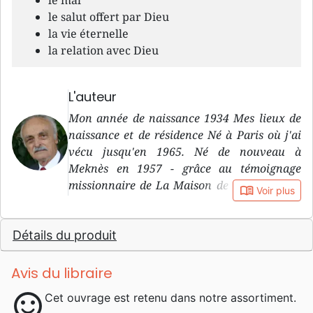
le mal
le salut offert par Dieu
la vie éternelle
la relation avec Dieu
L'auteur
Mon année de naissance 1934 Mes lieux de
naissance et de résidence Né à Paris où j'ai
vécu jusqu'en 1965. Né de nouveau à
Meknès en 1957 - grâce au témoignage
missionnaire de La Maison de la Bible dans
book_open
Voir plus
cette ville. En service missionnaire à
Marseille avec mon épouse depuis 1965 dans
Détails du produit
le cadre de la Maison de la Bible et de
l'Action Biblique. Accident de la circulation
en mai 1991 avec mon épouse et l'une de nos
Avis du libraire
quatre filles - Marick. Sommes restés tous les
sentiment_satisfied
Cet ouvrage est retenu dans notre assortiment.
trois invalides à différents degrés. Reprise de