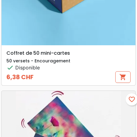
Coffret de 50 mini-cartes
50 versets - Encouragement
check
Disponible
6,38 CHF
shopping_cart
Prix
favorite_border