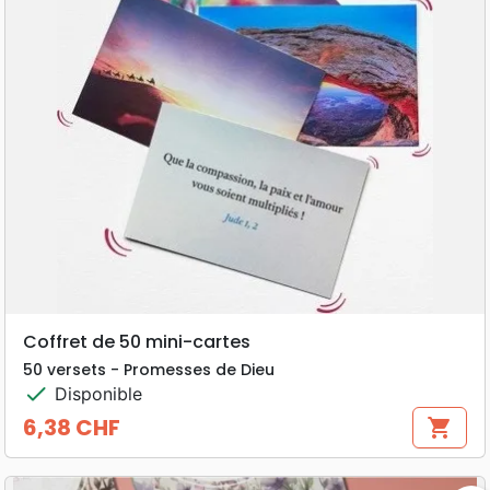
Coffret de 50 mini-cartes
50 versets - Promesses de Dieu
check
Disponible
6,38 CHF
shopping_cart
Prix