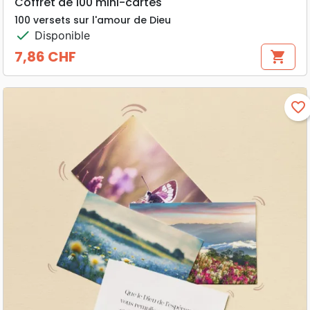
Coffret de 100 mini-cartes
100 versets sur l'amour de Dieu
check
Disponible
7,86 CHF
shopping_cart
Prix
favorite_border