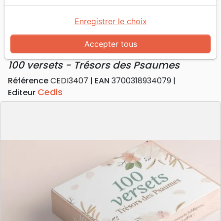
Accueil
Divers
Cartes
Coffret de 100 mini-cartes - 100 versets - Trésors
Enregistrer le choix
des Psaumes
Accepter tous
Coffret de 100 mini-cartes
100 versets - Trésors des Psaumes
Référence
CEDI3407
EAN
3700318934079
Cedis
Editeur