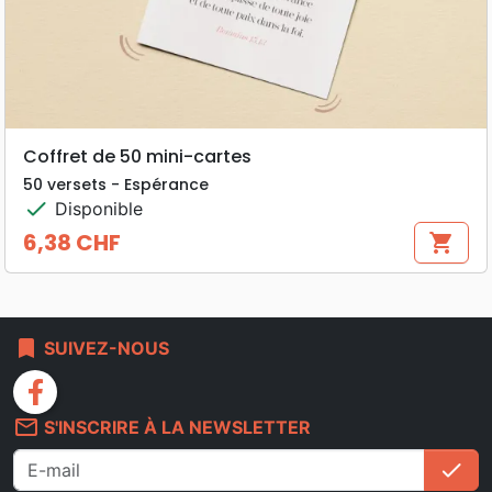
Coffret de 50 mini-cartes
50 versets - Espérance
check
Disponible
6,38 CHF
shopping_cart
Prix
bookmark
SUIVEZ-NOUS
facebook
mail_outline
S'INSCRIRE À LA NEWSLETTER
check
S'i