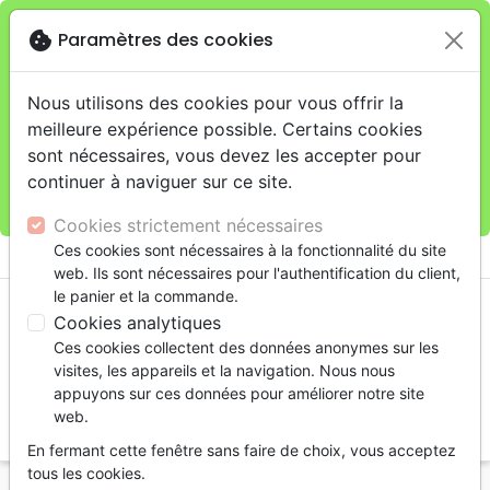
cookie
Paramètres des cookies
Je veux retirer ma commande au 11 rue de Rive,
close
Genève
warning
Cette boutique en ligne est limitée au retrait en
Nous utilisons des cookies pour vous offrir la
magasin.
meilleure expérience possible. Certains cookies
Pour les livraisons à domicile, veuillez passer vos
sont nécessaires, vous devez les accepter pour
commandes sur la boutique
La Maison de la Bible
continuer à naviguer sur ce site.
Suisse
.
Cookies strictement nécessaires
menu
Ces cookies sont nécessaires à la fonctionnalité du site
shopping_cart
account_circle
web. Ils sont nécessaires pour l'authentification du client,
le panier et la commande.
Cookies analytiques
Ces cookies collectent des données anonymes sur les
visites, les appareils et la navigation. Nous nous
appuyons sur ces données pour améliorer notre site
web.
search
En fermant cette fenêtre sans faire de choix, vous acceptez
Reche
tous les cookies.