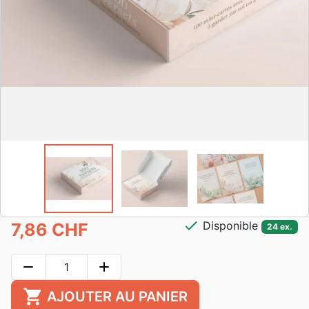
check
Disponible
7,86 CHF
24 ex.
remove
add
shopping_cart
AJOUTER AU PANIER