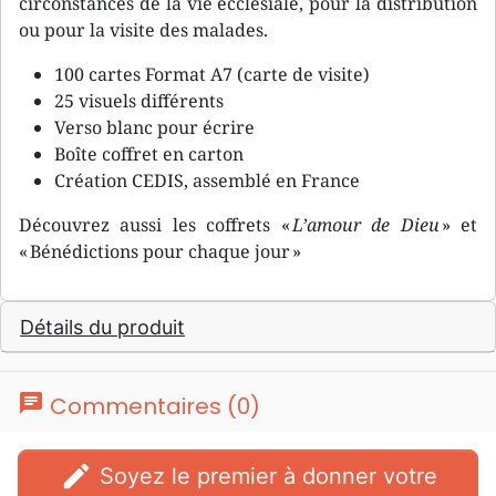
circonstances de la vie ecclésiale, pour la distribution
ou pour la visite des malades.
100 cartes Format A7 (carte de visite)
25 visuels différents
Verso blanc pour écrire
Boîte coffret en carton
Création CEDIS, assemblé en France
Découvrez aussi les coffrets «
L’amour de Dieu
» et
« Bénédictions pour chaque jour »
Détails du produit
chat
Commentaires (0)
edit
Soyez le premier à donner votre