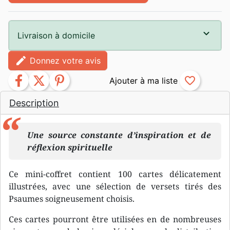
Livraison à domicile
edit
Donnez votre avis
facebook
twitter
pinterest
favorite_border
Description
Une source constante d’inspiration et de
réflexion spirituelle
Ce mini-coffret contient 100 cartes délicatement
illustrées, avec une sélection de versets tirés des
Psaumes soigneusement choisis.
Ces cartes pourront être utilisées en de nombreuses