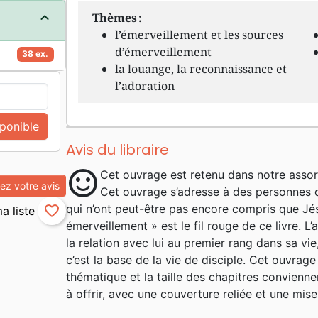
Thèmes :
l’émerveillement et les sources
d’émerveillement
38 ex.
la louange, la reconnaissance et
l’adoration
sponible
Avis du libraire
sentiment_satisfied
Cet ouvrage est retenu dans notre assor
z votre avis
Cet ouvrage s’adresse à des personnes q
qui n’ont peut-être pas encore compris que Jés
favorite_border
émerveillement » est le fil rouge de ce livre. L
la relation avec lui au premier rang dans sa vie
c’est la base de la vie de disciple. Cet ouvrage
thématique et la taille des chapitres convienne
à offrir, avec une couverture reliée et une mis