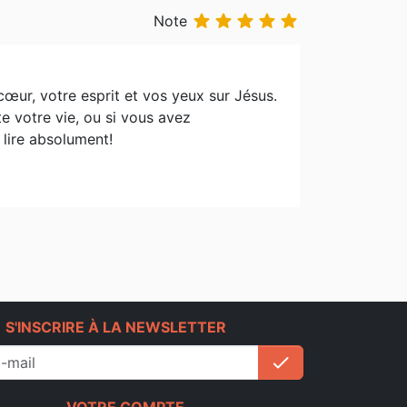





Note
cœur, votre esprit et vos yeux sur Jésus.
te votre vie, ou si vous avez
 lire absolument!
e
S'INSCRIRE À LA NEWSLETTER
check
S'inscrire
VOTRE COMPTE