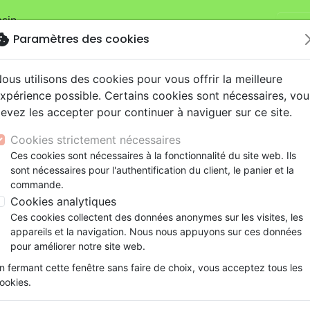
sin.
Je v
mandes sur la boutique
La Maison de la Bible Suisse
.
okie
Paramètres des cookies
ous utilisons des cookies pour vous offrir la meilleure
xpérience possible. Certains cookies sont nécessaires, vou
evez les accepter pour continuer à naviguer sur ce site.
Cookies strictement nécessaires
Nouveautés
Bibles
Livres
eBooks
Je
Ces cookies sont nécessaires à la fonctionnalité du site web. Ils
sont nécessaires pour l'authentification du client, le panier et la
eaux Testaments
ine
lité
 ans
lations
ns animés
s
Etude biblique
Bandes dessinées
Découverte de la foi
Adolescents, jeunes
Rap, Hip-hop
Films, fiction
Jeux
commande.
spirituelle
Créés pour s’émerveiller - Redevenir des ador
ons
cation
e
2 ans
ry, Latino, Folk
gnement, conférences
elisation
Segond 21
Famille, couple
Méditations
Bibles jeunesse
Instrumental
Documentaires, reportage
Accessoires de Bible
Cookies analytiques
iles
e
esse
ro
iels
Segond
Souffrance, Relation d'aide
Souffrance, Relation d'aide
Louange, Adoration
Papeterie
Créés pour s’émerveiller
Ces cookies collectent des données anonymes sur les visites, les
k
elisation
ue
esse
NEG
Santé
Psychologie
Hardrock, Métal
appareils et la navigation. Nous nous appuyons sur ces données
Redevenir des adorateurs de Dieu (
cations
ts
le, Couple
l, Soul
Darby
Ethique, société, politique
Apologétique
Pop, Rock
pour améliorer notre site web.
Auteur :
Paul David Tripp
ation
Événements actuels
n fermant cette fenêtre sans faire de choix, vous acceptez tous les
Référence
BLF9762
EAN
9782362497629
Ed
ookies.
Description
Détails du produit