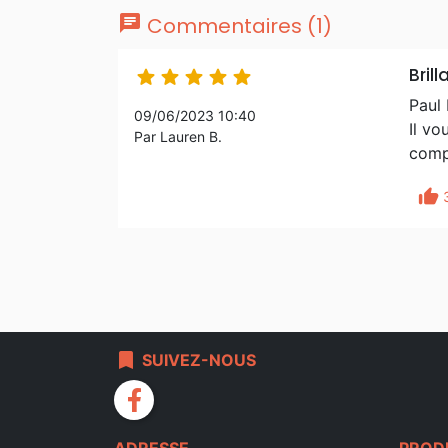
chat
Commentaires (1)
Brill





Paul 
09/06/2023 10:40
Il vo
Par Lauren B.
compa
thumb_up
bookmark
SUIVEZ-NOUS
facebook
ADRESSE
PROD