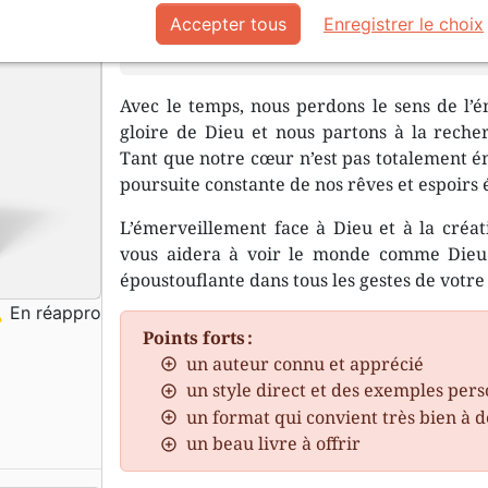
Accepter tous
Enregistrer le choix
Est-ce que Dieu vous émerveille enco
Avec le temps, nous perdons le sens de l’é
gloire de Dieu et nous partons à la recher
Tant que notre cœur n’est pas totalement é
poursuite constante de nos rêves et espoirs
L’émerveillement face à Dieu et à la créati
vous aidera à voir le monde comme Dieu l
époustouflante dans tous les gestes de votre
ng
En réappro
Points forts :
un auteur connu et apprécié
un style direct et des exemples per
un format qui convient très bien à 
un beau livre à offrir