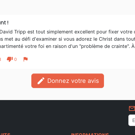
ant !
David Tripp est tout simplement excellent pour fixer votre 
us met au défi d'examiner si vous adorez le Christ dans tou
rtimenté votre foi en raison d'un "problème de crainte". À
thumb_down
flag
3
0
edit
Donnez votre avis
mail_outlin
UITS
INFORMATIONS