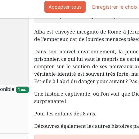
Accepter tous
Enregistrer le choix
Chaque fois que j’entends parler de
nous, je suis transporté de joie.
Alba est envoyée incognito de Rome à Jéru
de l’empereur, car de lourdes menaces pèsen
Dans son nouvel environnement, la jeune
prisonnier, ce qui lui vaut le mépris de cer
compter sur le soutien de ses nouveaux ami
véritable identité est souvent très forte, mais
Est-elle à l’abri du danger pour autant ? Pas s
onible
1 ex.
Une histoire captivante, où l’on voit que D
surprenante !
Pour les enfants dès 8 ans.
Découvrez également les autres histoires p