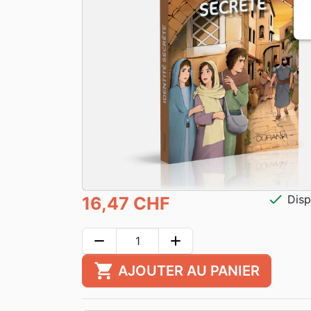
check
Disp
16,47 CHF
remove
add
shopping_cart
AJOUTER AU PANIER