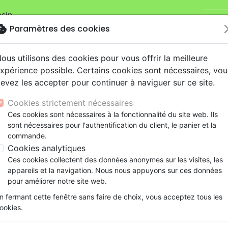
sin.
Je v
mandes sur la boutique
La Maison de la Bible Suisse
.
okie
Paramètres des cookies
ous utilisons des cookies pour vous offrir la meilleure
xpérience possible. Certains cookies sont nécessaires, vou
evez les accepter pour continuer à naviguer sur ce site.
Cookies strictement nécessaires
Nouveautés
Bibles
Livres
eBooks
Je
Ces cookies sont nécessaires à la fonctionnalité du site web. Ils
sont nécessaires pour l'authentification du client, le panier et la
eaux Testaments
ine
lité
 ans
lations
ns animés
s
Etude biblique
Bandes dessinées
Découverte de la foi
Adolescents, jeunes
Rap, Hip-hop
Films, fiction
Jeux
commande.
ons
cation
e
2 ans
ry, Latino, Folk
gnement, conférences
elisation
Segond 21
Famille, couple
Méditations
Bibles jeunesse
Instrumental
Documentaires, reportage
Accessoires de Bible
Cookies analytiques
iles
e
esse
ro
iels
Segond
Souffrance, Relation d'aide
Souffrance, Relation d'aide
Louange, Adoration
Papeterie
Identité secrète
Ces cookies collectent des données anonymes sur les visites, les
k
elisation
ue
esse
NEG
Santé
Psychologie
Hardrock, Métal
appareils et la navigation. Nous nous appuyons sur ces données
Auteur :
Béatrice Maré
cations
ts
le, Couple
l, Soul
Darby
Ethique, société, politique
Apologétique
Pop, Rock
pour améliorer notre site web.
Référence
OUR2088
EAN
9782889130887
E
ation
Événements actuels
n fermant cette fenêtre sans faire de choix, vous acceptez tous les
ookies.
Description
Détails du produit