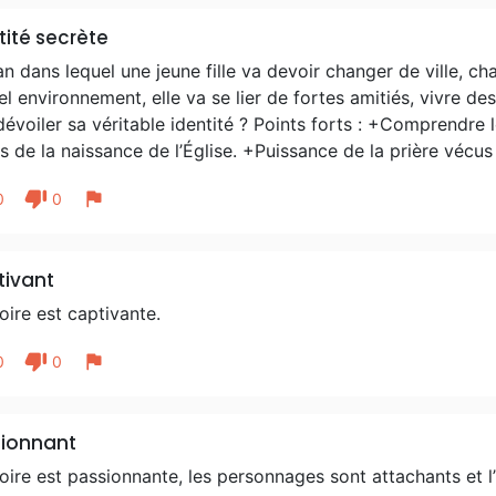
parler de la Bible, bien sûr ! Je
incroyable best-seller. Une qua
tité secrète
caramels mous au beurre salé Des 
 dans lequel une jeune fille va devoir changer de ville, ch
? Me promener - Nager - cuisiner -
l environnement, elle va se lier de fortes amitiés, vivre des
amies. Votre devise ? Je n'en ai
dévoiler sa véritable identité ? Points forts : +Comprendre
être : "Ne te laisse pas vaincre pa
 de la naissance de l’Église. +Puissance de la prière vécus
(Romains 12.21)
thumb_down
flag
0
0
tivant
toire est captivante.
thumb_down
flag
0
0
sionnant
toire est passionnante, les personnages sont attachants et l