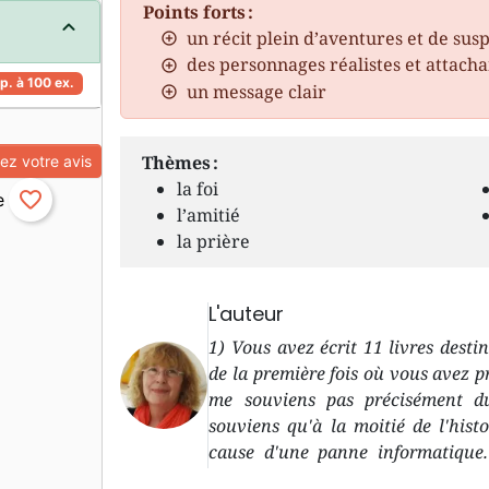
Points forts :
un récit plein d’aventures et de sus
des personnages réalistes et attacha
p. à 100 ex.
un message clair
Thèmes :
z votre avis
la foi
favorite_border
l’amitié
la prière
L'auteur
1) Vous avez écrit 11 livres dest
de la première fois où vous avez 
me souviens pas précisément d
souviens qu'à la moitié de l'histo
cause d'une panne informatique.
l'idée d'écrire un livre, puis apr