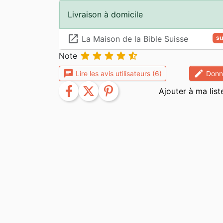
Livraison à domicile
launch
La Maison de la Bible Suisse
su





Note
chat
edit
Lire les avis utilisateurs (6)
Donne
facebook
twitter
pinterest