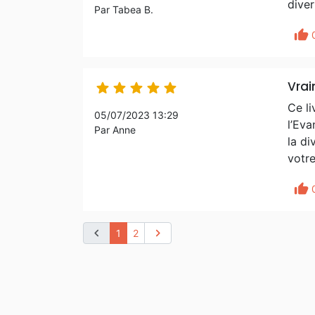
diver
Par Tabea B.
thumb_up
Vrai





Ce li
05/07/2023 13:29
l’Eva
Par Anne
la d
votre
thumb_up
chevron_left
chevron_right
1
2