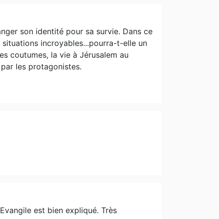
 ne me lasse pas de lire et de relire cet
lité ? L'empathie Une gourmandise ? Les
hobbies autre que la lecture ou l’écriture
anger son identité pour sa survie. Dans ce
 Faire des mots fléchés. Discuter avec mes
 situations incroyables...pourra-t-elle un
 pas à proprement parler mais ça pourrait
 les coutumes, la vie à Jérusalem au
r le mal, mais surmonte le mal par le bien."
 par les protagonistes.
’Evangile est bien expliqué. Très