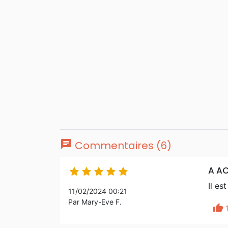
chat
Commentaires (6)
A AC





Il es
11/02/2024 00:21
Par Mary-Eve F.
thumb_up