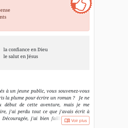
pense
nts
la confiance en Dieu
le salut en Jésus
inés à un jeune public, vous souvenez-vous
pris la plume pour écrire un roman ? Je ne
u début de cette aventure, mais je me
ire, j'ai perdu tout ce que j'avais écrit à
 Découragée, j'ai bien failli abandonner
book_open
Voir plus
ès quelques jours, repartant de zéro, je me