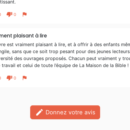
tissant.
thumb_down
flag
0
0
ment plaisant à lire
vre est vraiment plaisant à lire, et à offrir à des enfants m
ngile, sans que ce soit trop pesant pour des jeunes lecteurs
iversité des ouvrages proposés. Chacun peut vraiment y tr
 travail et celui de toute l’équipe de La Maison de la Bible !
thumb_down
flag
0
0
edit
Donnez votre avis