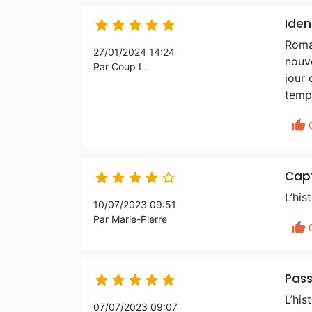
Iden





Roman
27/01/2024 14:24
nouve
Par Coup L.
jour 
temps
thumb_up
Cap





L’his
10/07/2023 09:51
Par Marie-Pierre
thumb_up
Pas





L’his
07/07/2023 09:07