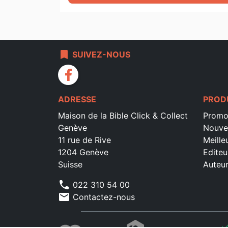
bookmark
SUIVEZ-NOUS
facebook
ADRESSE
PROD
Maison de la Bible Click & Collect
Promo
Genève
Nouve
11 rue de Rive
Meille
1204 Genève
Editeu
Suisse
Auteu
phone
022 310 54 00
mail
Contactez-nous
che