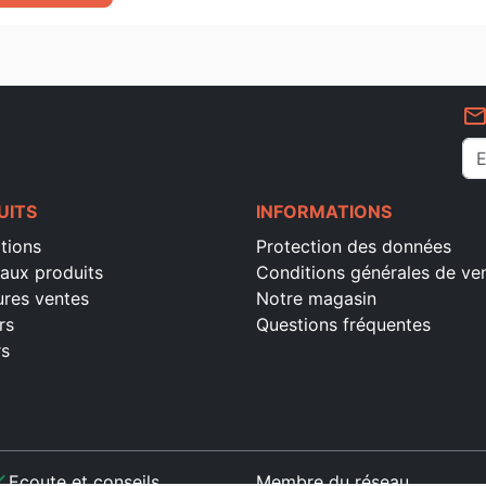
géographiques et des repères dans
rapidement les livres bibliques
mail_outlin
UITS
INFORMATIONS
tions
Protection des données
aux produits
Conditions générales de ve
ures ventes
Notre magasin
rs
Questions fréquentes
rs
ck
Ecoute et conseils
Membre du réseau