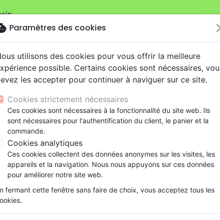
sin.
Je v
mandes sur la boutique
La Maison de la Bible Suisse
.
okie
Paramètres des cookies
ous utilisons des cookies pour vous offrir la meilleure
xpérience possible. Certains cookies sont nécessaires, vou
evez les accepter pour continuer à naviguer sur ce site.
Cookies strictement nécessaires
Nouveautés
Bibles
Livres
eBooks
Je
Ces cookies sont nécessaires à la fonctionnalité du site web. Ils
sont nécessaires pour l'authentification du client, le panier et la
eaux Testaments
ine
lité
 ans
lations
ns animés
s
Etude biblique
Bandes dessinées
Découverte de la foi
Adolescents, jeunes
Rap, Hip-hop
Films, fiction
Jeux
commande.
gond 21 audio - Modèle Pathway - Livré avec écouteurs et
ons
cation
e
2 ans
ry, Latino, Folk
gnement, conférences
elisation
Segond 21
Famille, couple
Méditations
Bibles jeunesse
Instrumental
Documentaires, reportage
Accessoires de Bible
Cookies analytiques
iles
e
esse
ro
iels
Segond
Souffrance, Relation d'aide
Souffrance, Relation d'aide
Louange, Adoration
Papeterie
Bible Segond 21 audio - Mod
Ces cookies collectent des données anonymes sur les visites, les
k
elisation
ue
esse
NEG
Santé
Psychologie
Hardrock, Métal
appareils et la navigation. Nous nous appuyons sur ces données
Livré avec écouteurs et câble de c
cations
ts
le, Couple
l, Soul
Darby
Ethique, société, politique
Apologétique
Pop, Rock
pour améliorer notre site web.
Version :
Segond 21
ation
Événements actuels
n fermant cette fenêtre sans faire de choix, vous acceptez tous les
Référence
SG30303
EAN
9782608402615
ookies.
Société Biblique de Genève
Me
Editeur
&