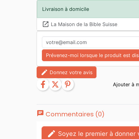
Livraison à domicile
launch
La Maison de la Bible Suisse
Prévenez-moi lorsque le produit est di
edit
Donnez votre avis
facebook
twitter
pinterest
chat
Commentaires (0)
edit
Soyez le premier à donner v