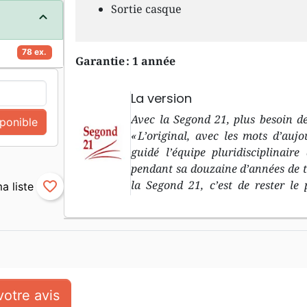
Sortie casque
78 ex.
Garantie : 1 année
La version
Avec la Segond 21, plus besoin de
sponible
« L’original, avec les mots d’aujo
guidé l’équipe pluridisciplinair
pendant sa douzaine d’années de trav
la Segond 21, c’est de rester le 
favorite_border
biblique dans les langues original
l’Ancien Testament, et le grec p
d’aujourd’hu i» : le deuxième objec
langage courant, compréhensible p
traduction à découvrir, pour r
introduction à chaque livre bibl
otre avis
compréhension « minimale », 