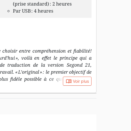
(prise standard) : 2 heures
Par USB : 4 heures
 choisir entre compréhension et fiabilité!
urd’hui », voilà en effet le principe qui a
e de traduction de la version Segond 21,
ail. « L’original » : le premier objectif de
plus fidèle possible à ce que dit le texte
book_open
Voir plus
es, c’est-à-dire l’hébreu et l’araméen pour
our le Nouveau Testament. « Avec les mots
tif de la Segond 21, c’est de recourir à un
our les jeunes du 21e siècle. Une nouvelle
edécouvrir la Bible... Avec une brève
ique, environ 1300 notes qui aident à sa
une introduction générale, 4 cartes