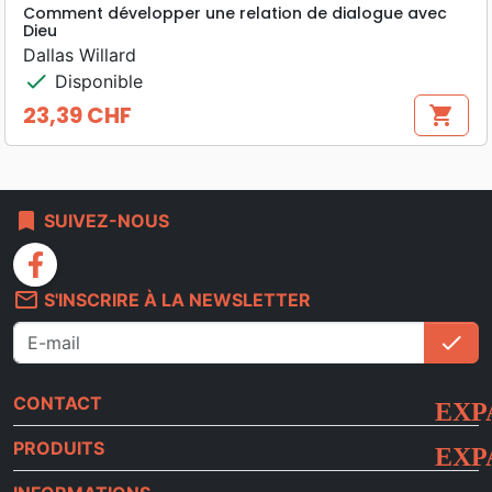
Comment développer une relation de dialogue avec
Dieu
Dallas Willard
check
Disponible
23,39 CHF
shopping_cart
Prix
bookmark
SUIVEZ-NOUS
facebook
mail_outline
S'INSCRIRE À LA NEWSLETTER
check
S'i
CONTACT
PRODUITS