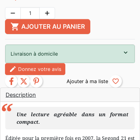
remove
add
shopping_cart
AJOUTER AU PANIER
Livraison à domicile
edit
Donnez votre avis
facebook
twitter
pinterest
favorite_border
Description
Une lecture agréable dans un format
compact.
Éditée pour la première fois en 2007, la Segond 21 est