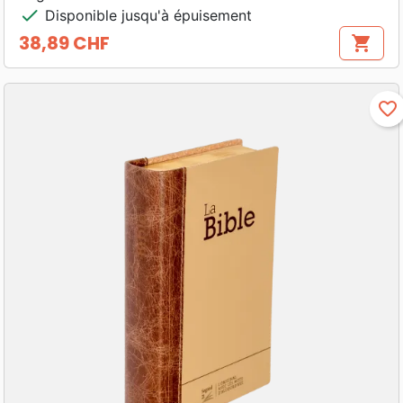
check
Disponible jusqu'à épuisement
38,89 CHF
shopping_cart
Prix
favorite_border