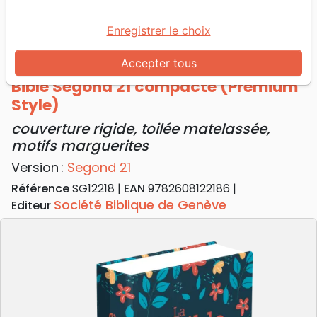
Accueil
Bibles
Bibles standard
Bible Segond 21 compacte (Premium Style) -
Enregistrer le choix
couverture rigide, toilée matelassée, motifs
marguerites
Accepter tous
Bible Segond 21 compacte (Premium
Style)
couverture rigide, toilée matelassée,
motifs marguerites
Version :
Segond 21
Référence
SG12218
EAN
9782608122186
Société Biblique de Genève
Editeur