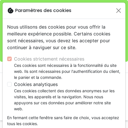
cookie
Paramètres des cookies
Je veux retirer ma commande au 11 rue de Rive,
close
Genève
warning
Cette boutique en ligne est limitée au retrait en
Nous utilisons des cookies pour vous offrir la
magasin.
meilleure expérience possible. Certains cookies
Pour les livraisons à domicile, veuillez passer vos
sont nécessaires, vous devez les accepter pour
commandes sur la boutique
La Maison de la Bible
continuer à naviguer sur ce site.
Suisse
.
Cookies strictement nécessaires
menu
Ces cookies sont nécessaires à la fonctionnalité du site
shopping_cart
account_circle
web. Ils sont nécessaires pour l'authentification du client,
le panier et la commande.
Cookies analytiques
Ces cookies collectent des données anonymes sur les
visites, les appareils et la navigation. Nous nous
appuyons sur ces données pour améliorer notre site
web.
search
En fermant cette fenêtre sans faire de choix, vous acceptez
Reche
tous les cookies.