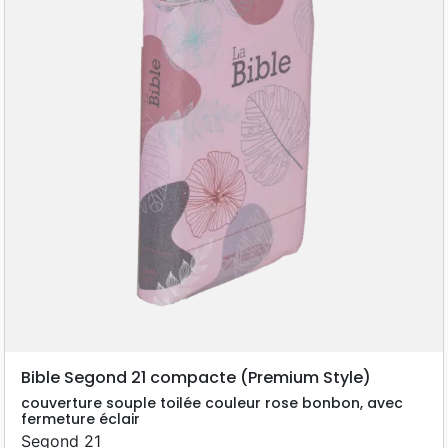
21e siècle. Une nouvelle traduction à
découvrir, pour redécouvrir la Bible... Avec
une brève introduction à chaque livre
biblique, environ 1300 notes qui aident à sa
compréhension « minimale », une
introduction générale, 4 cartes
géographiques et des repères dans la marge
qui permettent de retrouver plus rapidement
les livres bibliques
Bible Segond 21 compacte (Premium Style)
couverture souple toilée couleur rose bonbon, avec
fermeture éclair
Segond 21