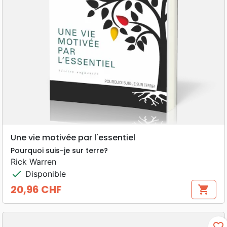
Une vie motivée par l'essentiel
Pourquoi suis-je sur terre?
Rick Warren
check
Disponible
20,96 CHF
shopping_cart
Prix
favorite_border