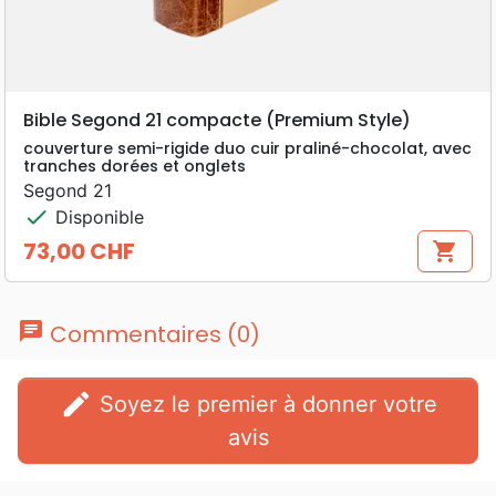
Bible Segond 21 compacte (Premium Style)
couverture semi-rigide duo cuir praliné-chocolat, avec
tranches dorées et onglets
Segond 21
check
Disponible
73,00 CHF
shopping_cart
Prix
chat
Commentaires (0)
edit
Soyez le premier à donner votre
avis