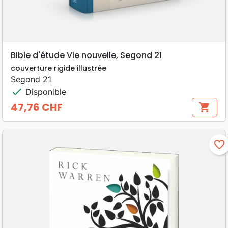
Bible d'étude Vie nouvelle, Segond 21
couverture rigide illustrée
Segond 21
check
Disponible
47,76 CHF
shopping_cart
Prix
favorite_border