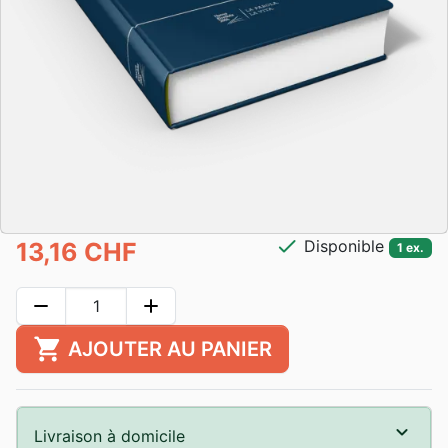
check
Disponible
13,16 CHF
1 ex.
remove
add
shopping_cart
AJOUTER AU PANIER
Livraison à domicile