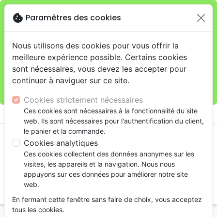
cookie
Paramètres des cookies
Je veux retirer ma commande au 11 rue de Rive,
close
Genève
warning
Cette boutique en ligne est limitée au retrait en
Nous utilisons des cookies pour vous offrir la
magasin.
meilleure expérience possible. Certains cookies
Pour les livraisons à domicile, veuillez passer vos
sont nécessaires, vous devez les accepter pour
commandes sur la boutique
La Maison de la Bible
continuer à naviguer sur ce site.
Suisse
.
Cookies strictement nécessaires
menu
Ces cookies sont nécessaires à la fonctionnalité du site
shopping_cart
account_circle
web. Ils sont nécessaires pour l'authentification du client,
le panier et la commande.
Cookies analytiques
Ces cookies collectent des données anonymes sur les
visites, les appareils et la navigation. Nous nous
appuyons sur ces données pour améliorer notre site
web.
search
En fermant cette fenêtre sans faire de choix, vous acceptez
Reche
tous les cookies.