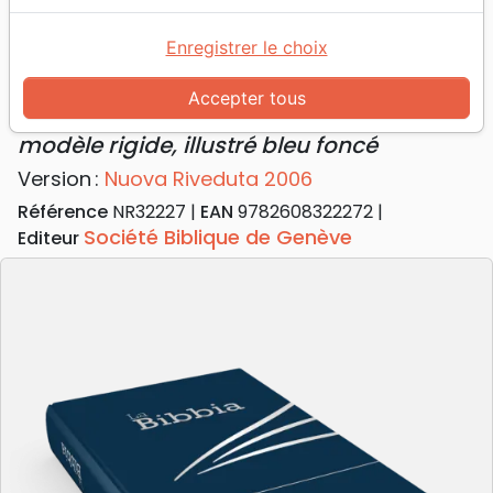
Accueil
Bibles
Bibles standard
Italien, NR2006 Bible compacte - modèle rigide,
Enregistrer le choix
illustré bleu foncé
Accepter tous
Italien, NR2006 Bible compacte
modèle rigide, illustré bleu foncé
Version :
Nuova Riveduta 2006
Référence
NR32227
EAN
9782608322272
Société Biblique de Genève
Editeur