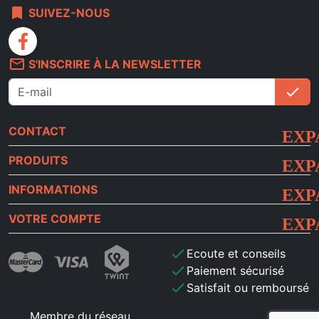
bookmark
SUIVEZ-NOUS
facebook
mail_outline
S'INSCRIRE À LA NEWSLETTER
check
S'i
CONTACT
PRODUITS
INFORMATIONS
VOTRE COMPTE
check
Ecoute et conseils
check
Paiement sécurisé
check
Satisfait ou remboursé
Membre du réseau