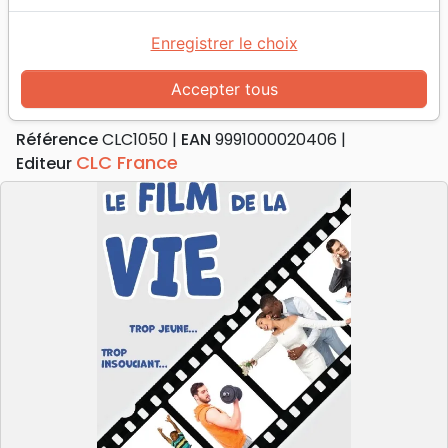
Accueil
Divers
Traités, Brochures (<16 p.)
Film de la vie (Le) - [traité]
Enregistrer le choix
Le Film de la vie
Accepter tous
[traité]
Référence
CLC1050
EAN
9991000020406
CLC France
Editeur