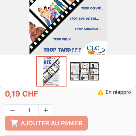
warning
En réappro
0,19 CHF
remove
add
shopping_cart
AJOUTER AU PANIER