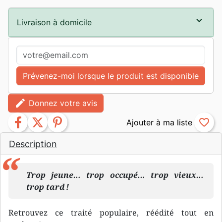
Livraison à domicile
Prévenez-moi lorsque le produit est disponible
edit
Donnez votre avis
facebook
twitter
pinterest
favorite_border
Description
Trop jeune… trop occupé… trop vieux…
trop tard !
Retrouvez ce traité populaire, réédité tout en