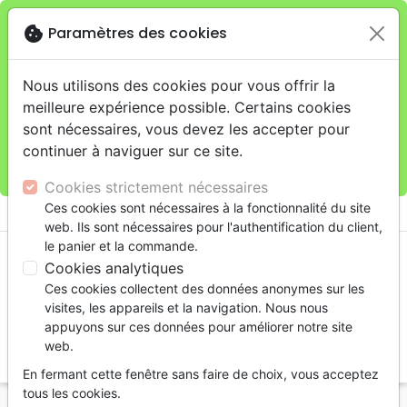
cookie
Paramètres des cookies
Je veux retirer ma commande au 11 rue de Rive,
close
Genève
warning
Cette boutique en ligne est limitée au retrait en
Nous utilisons des cookies pour vous offrir la
magasin.
meilleure expérience possible. Certains cookies
Pour les livraisons à domicile, veuillez passer vos
sont nécessaires, vous devez les accepter pour
commandes sur la boutique
La Maison de la Bible
continuer à naviguer sur ce site.
Suisse
.
Cookies strictement nécessaires
menu
Ces cookies sont nécessaires à la fonctionnalité du site
shopping_cart
account_circle
web. Ils sont nécessaires pour l'authentification du client,
le panier et la commande.
Cookies analytiques
Ces cookies collectent des données anonymes sur les
visites, les appareils et la navigation. Nous nous
appuyons sur ces données pour améliorer notre site
web.
search
En fermant cette fenêtre sans faire de choix, vous acceptez
Reche
tous les cookies.