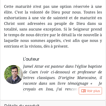
Cette maturité n’est pas une option réservée à une
élite. C’est la volonté de Dieu pour nous. Toutes les
exhortations à une vie de sainteté et de maturité en
Christ sont adressées au peuple de Dieu dans sa
totalité, sans aucune exception. Si le Seigneur prend
le temps de nous décrire par le détail la vie nouvelle à
laquelle nous sommes appelés, c’est afin que nous y
entrions et la vivions, dès à présent.
L'auteur
Jamel Attar est pasteur dans l’église baptiste
de Caen (voir ci-dessous) et professeur de
lettres classiques. D’origine Marocaine, il
raconte dans son livre témoignage « Je
croyais en Issa, j’ai rencontré Jésus »
book_open
Voir plus
comment il est passé de l’Islam à une
rencontre personnelle avec Jésus-Christ. Il
Détails du produit