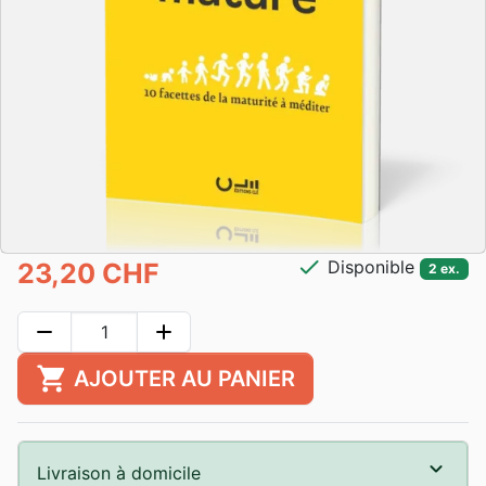
check
Disponible
23,20 CHF
2 ex.
remove
add
shopping_cart
AJOUTER AU PANIER
Livraison à domicile