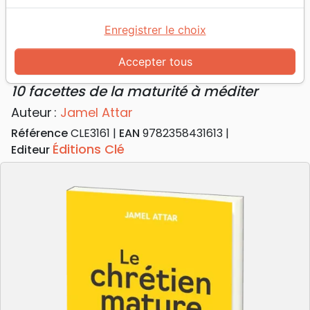
Accueil
Livres
Edification
Croissance spirituelle
Chrétien mature (Le) - 10 facettes de la maturité à
Enregistrer le choix
méditer
Accepter tous
Le chrétien mature
10 facettes de la maturité à méditer
Auteur :
Jamel Attar
Référence
CLE3161
EAN
9782358431613
Éditions Clé
Editeur