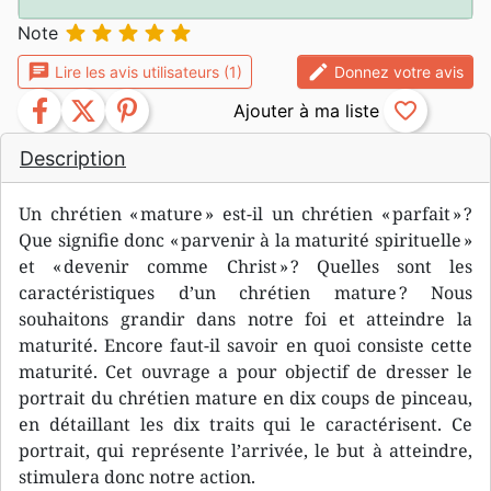





Note
chat
edit
Lire les avis utilisateurs (1)
Donnez votre avis
facebook
twitter
pinterest
favorite_border
Description
Un chrétien « mature » est-il un chrétien « parfait » ?
Que signifie donc « parvenir à la maturité spirituelle »
et « devenir comme Christ » ? Quelles sont les
caractéristiques d’un chrétien mature ? Nous
souhaitons grandir dans notre foi et atteindre la
maturité. Encore faut-il savoir en quoi consiste cette
maturité. Cet ouvrage a pour objectif de dresser le
portrait du chrétien mature en dix coups de pinceau,
en détaillant les dix traits qui le caractérisent. Ce
portrait, qui représente l’arrivée, le but à atteindre,
stimulera donc notre action.