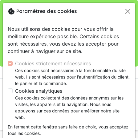
cookie
Paramètres des cookies
Je veux retirer ma commande au 11 rue de Rive,
close
Genève
warning
Cette boutique en ligne est limitée au retrait en
Nous utilisons des cookies pour vous offrir la
magasin.
meilleure expérience possible. Certains cookies
Pour les livraisons à domicile, veuillez passer vos
sont nécessaires, vous devez les accepter pour
commandes sur la boutique
La Maison de la Bible
continuer à naviguer sur ce site.
Suisse
.
Cookies strictement nécessaires
menu
Ces cookies sont nécessaires à la fonctionnalité du site
shopping_cart
account_circle
web. Ils sont nécessaires pour l'authentification du client,
le panier et la commande.
Cookies analytiques
Ces cookies collectent des données anonymes sur les
visites, les appareils et la navigation. Nous nous
appuyons sur ces données pour améliorer notre site
web.
search
En fermant cette fenêtre sans faire de choix, vous acceptez
Reche
tous les cookies.