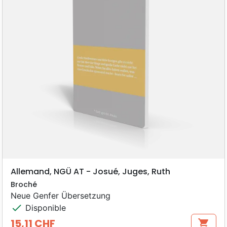
Allemand, NGÜ AT - Josué, Juges, Ruth
Broché
Neue Genfer Übersetzung
check
Disponible
15,11 CHF
shopping_cart