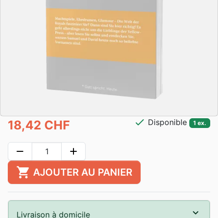
check
Disponible
18,42 CHF
1 ex.
remove
add
shopping_cart
AJOUTER AU PANIER
Livraison à domicile