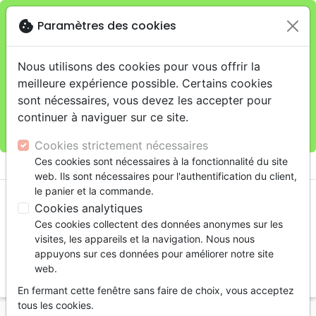
cookie
Paramètres des cookies
Je veux retirer ma commande au 11 rue de Rive,
close
Genève
warning
Cette boutique en ligne est limitée au retrait en
Nous utilisons des cookies pour vous offrir la
magasin.
meilleure expérience possible. Certains cookies
Pour les livraisons à domicile, veuillez passer vos
sont nécessaires, vous devez les accepter pour
commandes sur la boutique
La Maison de la Bible
continuer à naviguer sur ce site.
Suisse
.
Cookies strictement nécessaires
menu
Ces cookies sont nécessaires à la fonctionnalité du site
shopping_cart
account_circle
web. Ils sont nécessaires pour l'authentification du client,
le panier et la commande.
Cookies analytiques
Ces cookies collectent des données anonymes sur les
visites, les appareils et la navigation. Nous nous
appuyons sur ces données pour améliorer notre site
web.
search
En fermant cette fenêtre sans faire de choix, vous acceptez
Reche
tous les cookies.