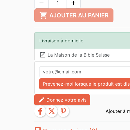
remove
add
shopping_cart
AJOUTER AU PANIER
Livraison à domicile
launch
La Maison de la Bible Suisse
Prévenez-moi lorsque le produit est di
edit
Donnez votre avis
facebook
twitter
pinterest