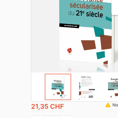
warning
Non
21,35 CHF