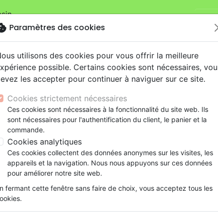
sin.
Je v
mandes sur la boutique
La Maison de la Bible Suisse
.
okie
Paramètres des cookies
ous utilisons des cookies pour vous offrir la meilleure
xpérience possible. Certains cookies sont nécessaires, vou
evez les accepter pour continuer à naviguer sur ce site.
Cookies strictement nécessaires
Nouveautés
Bibles
Livres
eBooks
Je
Ces cookies sont nécessaires à la fonctionnalité du site web. Ils
sont nécessaires pour l'authentification du client, le panier et la
eaux Testaments
ine
lité
 ans
lations
ns animés
s
Etude biblique
Bandes dessinées
Découverte de la foi
Adolescents, jeunes
Rap, Hip-hop
Films, fiction
Jeux
commande.
 d'évangélisation
Évangéliser la France sécularisée du 2
ons
cation
e
2 ans
ry, Latino, Folk
gnement, conférences
elisation
Segond 21
Famille, couple
Méditations
Bibles jeunesse
Instrumental
Documentaires, reportage
Accessoires de Bible
Cookies analytiques
iles
e
esse
ro
iels
Segond
Souffrance, Relation d'aide
Souffrance, Relation d'aide
Louange, Adoration
Papeterie
Évangéliser la France sécular
Ces cookies collectent des données anonymes sur les visites, les
k
elisation
ue
esse
NEG
Santé
Psychologie
Hardrock, Métal
appareils et la navigation. Nous nous appuyons sur ces données
Les textes du CNEF
cations
ts
le, Couple
l, Soul
Darby
Ethique, société, politique
Apologétique
Pop, Rock
pour améliorer notre site web.
Auteur :
CNEF
ation
Événements actuels
n fermant cette fenêtre sans faire de choix, vous acceptez tous les
Référence
BLF9715
EAN
9782362497155
Edi
ookies.
Description
Détails du produit