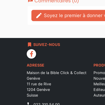
chat
Commentaires (0)
edit
Soyez le premier à donner v
bookmark
SUIVEZ-NOUS
facebook
ADRESSE
PROD
Maison de la Bible Click & Collect
Promo
Genève
Nouve
11 rue de Rive
Meille
1204 Genève
Editeu
Suisse
Auteu
phone
022 310 54 00