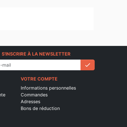
e
S'INSCRIRE À LA NEWSLETTER
check
S'inscrire
VOTRE COMPTE
Informations personnelles
nte
Commandes
Adresses
Bons de réduction