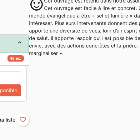
sentiment_satisfied
Cet ouvrage est retenu dans notre assor
Cet ouvrage est facile à lire et concret. 
monde évangélique à être « sel et lumière » 
intéresser. Plusieurs intervenants donnent des p
apporte une diversité de vues, loin d’un esprit
de salut. Il apporte l’espoir qu’il est possible
envie, avec des actions concrètes et la prière.
marginaliser ».
48 ex.
sponible
favorite_border