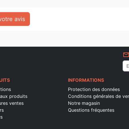
otre avis
mail_outlin
UITS
INFORMATIONS
tions
Protection des données
aux produits
Conditions générales de ve
ures ventes
Notre magasin
rs
Questions fréquentes
rs