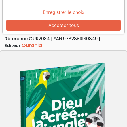
Accueil
Livres
Enfants
4 à 6 ans
Dieu a créé… la jungle
Enregistrer le choix
Dieu a créé… la jungle
Accepter tous
Auteur :
Sarah Jean Collins
Référence
OUR2084
EAN
9782889130849
Ourania
Editeur