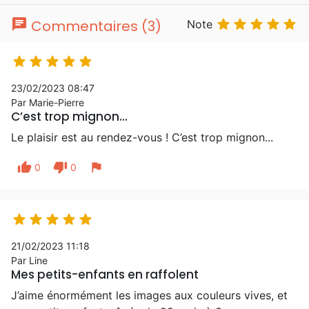
chat





Commentaires (3)
Note





23/02/2023 08:47
Par Marie-Pierre
C’est trop mignon...
Le plaisir est au rendez-vous ! C’est trop mignon...
thumb_up
thumb_down
flag
0
0





21/02/2023 11:18
Par Line
Mes petits-enfants en raffolent
J’aime énormément les images aux couleurs vives, et