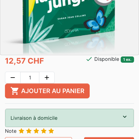
check
Disponible
12,57 CHF
1 ex.
remove
add
shopping_cart
AJOUTER AU PANIER
Livraison à domicile





Note