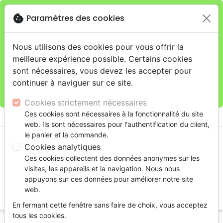
cookie
Paramètres des cookies
Je veux retirer ma commande au 11 rue de Rive,
close
Genève
warning
Cette boutique en ligne est limitée au retrait en
Nous utilisons des cookies pour vous offrir la
magasin.
meilleure expérience possible. Certains cookies
Pour les livraisons à domicile, veuillez passer vos
sont nécessaires, vous devez les accepter pour
commandes sur la boutique
La Maison de la Bible
continuer à naviguer sur ce site.
Suisse
.
Cookies strictement nécessaires
menu
Ces cookies sont nécessaires à la fonctionnalité du site
shopping_cart
account_circle
web. Ils sont nécessaires pour l'authentification du client,
le panier et la commande.
Cookies analytiques
Ces cookies collectent des données anonymes sur les
visites, les appareils et la navigation. Nous nous
appuyons sur ces données pour améliorer notre site
web.
search
En fermant cette fenêtre sans faire de choix, vous acceptez
Reche
tous les cookies.