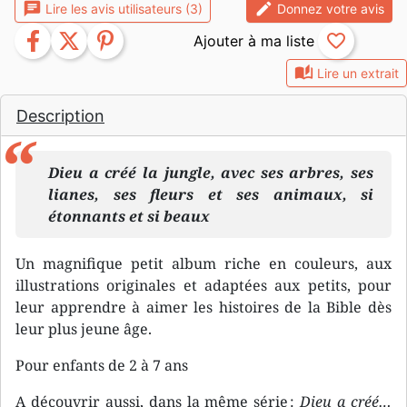
chat
edit
Lire les avis utilisateurs (3)
Donnez votre avis
facebook
twitter
pinterest
favorite_border
auto_stories
Lire un extrait
Description
Dieu a créé la jungle, avec ses arbres, ses
lianes, ses fleurs et ses animaux, si
étonnants et si beaux
Un magnifique petit album riche en couleurs, aux
illustrations originales et adaptées aux petits, pour
leur apprendre à aimer les histoires de la Bible dès
leur plus jeune âge.
Pour enfants de 2 à 7 ans
A découvrir aussi, dans la même série :
Dieu a créé…