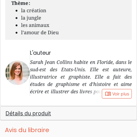
Thème :
la création
la jungle
les animaux
l’amour de Dieu
L'auteur
Sarah Jean Collins habite en Floride, dans le
sud-est des Etats-Unis. Elle est auteure,
illustratrice et graphiste. Elle a fait des
études de graphisme et d’histoire et aime
écrire et illustrer des livres pour enfants qui
book_open
Voir plus
plaisent aussi aux parents. Elle est mariée à
Tim depuis 2008 et ils ont deux enfants.
Détails du produit
Avis du libraire