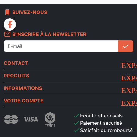
bookmark
SUIVEZ-NOUS
facebook
mail_outline
S'INSCRIRE À LA NEWSLETTER
check
S'i
CONTACT
PRODUITS
INFORMATIONS
VOTRE COMPTE
check
Ecoute et conseils
check
Paiement sécurisé
check
Satisfait ou remboursé