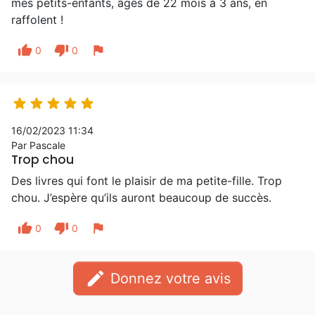
mes petits-enfants, âgés de 22 mois à 3 ans, en
raffolent !
thumb_up
thumb_down
flag
0
0





16/02/2023 11:34
Par Pascale
Trop chou
Des livres qui font le plaisir de ma petite-fille. Trop
chou. J’espère qu’ils auront beaucoup de succès.
thumb_up
thumb_down
flag
0
0
edit
Donnez votre avis