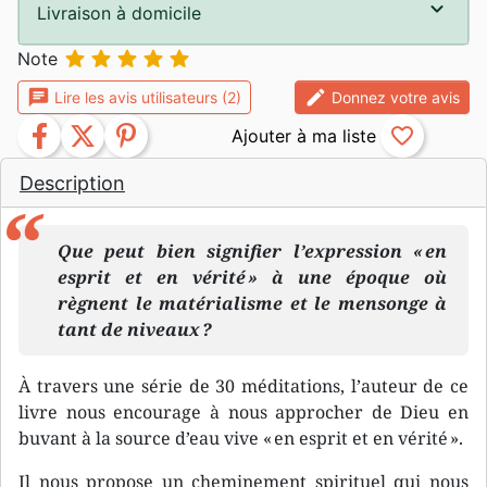
Livraison à domicile





Note
chat
edit
Lire les avis utilisateurs (2)
Donnez votre avis
facebook
twitter
pinterest
favorite_border
Description
Que peut bien signifier l’expression « en
esprit et en vérité » à une époque où
règnent le matérialisme et le mensonge à
tant de niveaux ?
À travers une série de 30 méditations, l’auteur de ce
livre nous encourage à nous approcher de Dieu en
buvant à la source d’eau vive « en esprit et en vérité ».
Il nous propose un cheminement spirituel qui nous