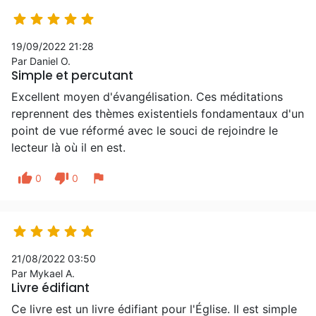





19/09/2022 21:28
Par Daniel O.
Simple et percutant
Excellent moyen d'évangélisation. Ces méditations
reprennent des thèmes existentiels fondamentaux d'un
point de vue réformé avec le souci de rejoindre le
lecteur là où il en est.
thumb_up
thumb_down
flag
0
0





21/08/2022 03:50
Par Mykael A.
Livre édifiant
Ce livre est un livre édifiant pour l'Église. Il est simple