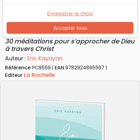
Accueil
Livres
Méditations
Adultes
En esprit et en vérité - 30 méditations pour
Enregistrer le choix
s’approcher de Dieu à travers Christ
Accepter tous
En esprit et en vérité
30 méditations pour s’approcher de Dieu
à travers Christ
Auteur :
Eric Kayayan
Référence
PC9559
EAN
9782924895597
La Rochelle
Editeur