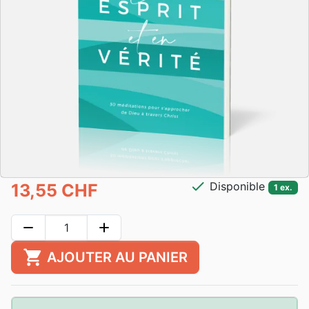
check
Disponible
13,55 CHF
1 ex.
remove
add
shopping_cart
AJOUTER AU PANIER