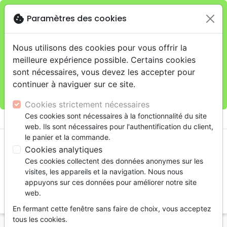
cookie
Paramètres des cookies
Je veux retirer ma commande au 11 rue de Rive,
close
Genève
warning
Cette boutique en ligne est limitée au retrait en
Nous utilisons des cookies pour vous offrir la
magasin.
meilleure expérience possible. Certains cookies
Pour les livraisons à domicile, veuillez passer vos
sont nécessaires, vous devez les accepter pour
commandes sur la boutique
La Maison de la Bible
continuer à naviguer sur ce site.
Suisse
.
Cookies strictement nécessaires
menu
Ces cookies sont nécessaires à la fonctionnalité du site
shopping_cart
account_circle
web. Ils sont nécessaires pour l'authentification du client,
le panier et la commande.
Cookies analytiques
Ces cookies collectent des données anonymes sur les
visites, les appareils et la navigation. Nous nous
appuyons sur ces données pour améliorer notre site
web.
search
En fermant cette fenêtre sans faire de choix, vous acceptez
Reche
tous les cookies.