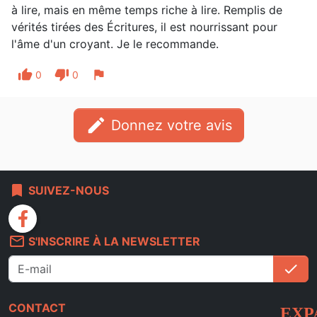
à lire, mais en même temps riche à lire. Remplis de
vérités tirées des Écritures, il est nourrissant pour
l'âme d'un croyant. Je le recommande.
thumb_up
thumb_down
flag
0
0
edit
Donnez votre avis
bookmark
SUIVEZ-NOUS
facebook
mail_outline
S'INSCRIRE À LA NEWSLETTER
check
S'i
CONTACT