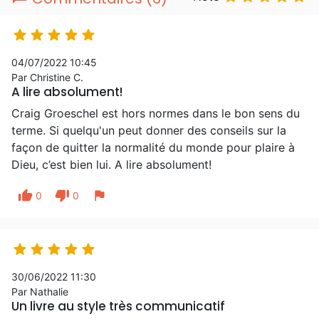





04/07/2022 10:45
Par Christine C.
A lire absolument!
Craig Groeschel est hors normes dans le bon sens du
terme. Si quelqu'un peut donner des conseils sur la
façon de quitter la normalité du monde pour plaire à
Dieu, c’est bien lui. A lire absolument!
thumb_up
thumb_down
flag
0
0





30/06/2022 11:30
Par Nathalie
Un livre au style très communicatif