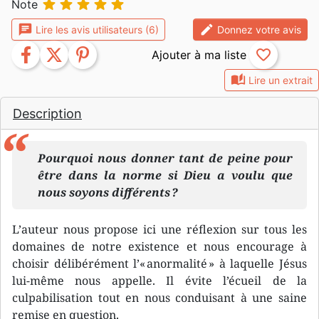





Note
chat
edit
Lire les avis utilisateurs (6)
Donnez votre avis
facebook
twitter
pinterest
favorite_border
auto_stories
Lire un extrait
Description
Pourquoi nous donner tant de peine pour
être dans la norme si Dieu a voulu que
nous soyons différents ?
L’auteur nous propose ici une réflexion sur tous les
domaines de notre existence et nous encourage à
choisir délibérément l’« anormalité » à laquelle Jésus
lui-même nous appelle. Il évite l’écueil de la
culpabilisation tout en nous conduisant à une saine
remise en question.