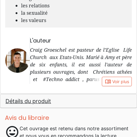
les relations
la sexualité
les valeurs
L'auteur
Craig Groeschel est pasteur de l’Eglise Life
Church aux Etats-Unis. Marié à Amy et père
de six enfants, il est aussi l’auteur de
plusieurs ouvrages, dont Chrétiens athées
et #Techno addict , parus aux éditions
book_open
Voir plus
OURANIA.
Détails du produit
Avis du libraire
mood
Cet ouvrage est retenu dans notre assortiment
et nous vous en recommandons la lecture.