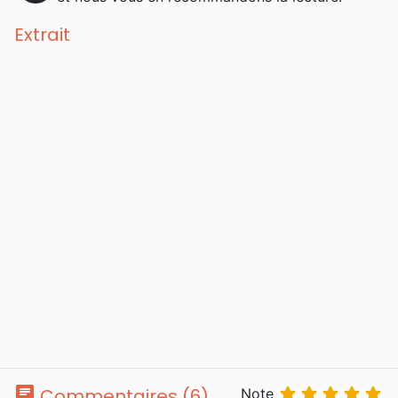
Extrait
chat





Commentaires (6)
Note