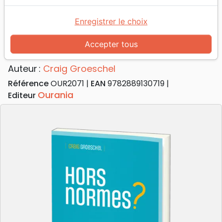
Accueil
Livres
Edification
Hors normes? - Quand la différence est un atout
Enregistrer le choix
Hors normes?
Accepter tous
Quand la différence est un atout
Auteur :
Craig Groeschel
Référence
OUR2071
EAN
9782889130719
Ourania
Editeur