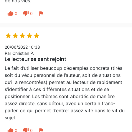
de nos vies.
thumb_up
thumb_down
flag
0
0





20/06/2022 10:38
Par Christian P.
Le lecteur se sent rejoint
Le fait d’utiliser beaucoup d’exemples concrets (tirés
soit du vécu personnel de l’auteur, soit de situations
qu’il a rencontrées) permet au lecteur de rapidement
s’identifier à ces différentes situations et de se
positionner. Les thèmes sont abordés de manière
assez directe, sans détour, avec un certain franc-
parler, ce qui permet d’entrer assez vite dans le vif du
sujet.
thumb_up
thumb_down
flag
0
0