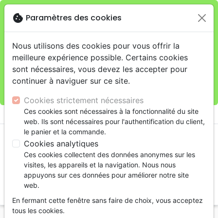
cookie
Paramètres des cookies
Je veux retirer ma commande au 11 rue de Rive,
close
Genève
warning
Cette boutique en ligne est limitée au retrait en
Nous utilisons des cookies pour vous offrir la
magasin.
meilleure expérience possible. Certains cookies
Pour les livraisons à domicile, veuillez passer vos
sont nécessaires, vous devez les accepter pour
commandes sur la boutique
La Maison de la Bible
continuer à naviguer sur ce site.
Suisse
.
Cookies strictement nécessaires
menu
Ces cookies sont nécessaires à la fonctionnalité du site
shopping_cart
account_circle
web. Ils sont nécessaires pour l'authentification du client,
le panier et la commande.
Cookies analytiques
Ces cookies collectent des données anonymes sur les
visites, les appareils et la navigation. Nous nous
appuyons sur ces données pour améliorer notre site
web.
search
En fermant cette fenêtre sans faire de choix, vous acceptez
Reche
tous les cookies.