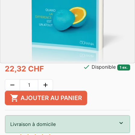
check
Disponible
22,32 CHF
1 ex.
remove
add
shopping_cart
AJOUTER AU PANIER
Livraison à domicile