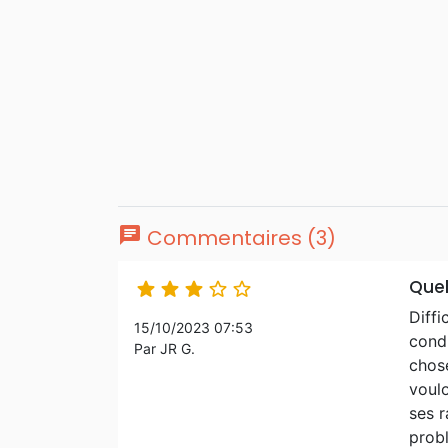
chat
Commentaires (3)
Quel





Diffi
15/10/2023 07:53
condu
Par JR G.
chose
voulo
ses r
probl