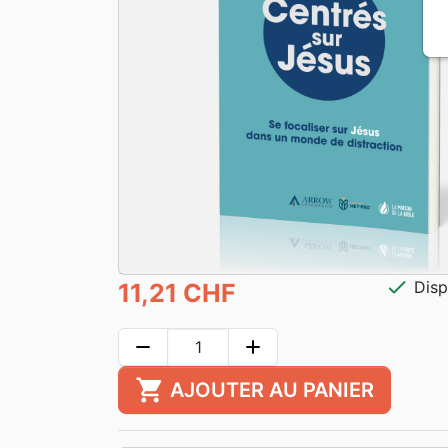
check
Disp
11,21 CHF
remove
add
shopping_cart
AJOUTER AU PANIER