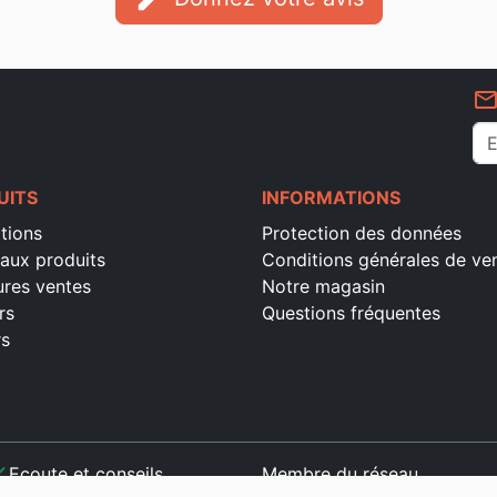
mail_outlin
UITS
INFORMATIONS
tions
Protection des données
aux produits
Conditions générales de ve
ures ventes
Notre magasin
rs
Questions fréquentes
rs
ck
Ecoute et conseils
Membre du réseau