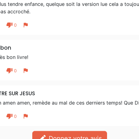
us tendre enfance, quelque soit la version lue cela a toujo
pas accroché.
thumb_down
flag
1
0
 bon
ès bon livre!
thumb_down
flag
1
0
RE SUR JESUS
 amen amen, remède au mal de ces derniers temps! Que Di
thumb_down
flag
1
0
edit
Donnez votre avis