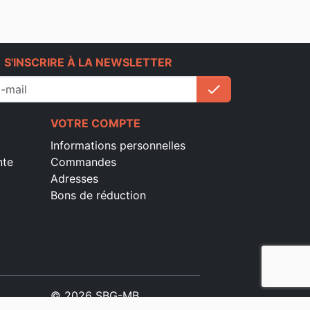
e
S'INSCRIRE À LA NEWSLETTER
check
S'inscrire
VOTRE COMPTE
Informations personnelles
nte
Commandes
Adresses
Bons de réduction
© 2026 SBG-MB