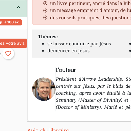
un livre pertinent, ancré dans la Bib
un message empreint d’amour, de lu
des conseils pratiques, des question
p. à 100 ex.
Thèmes :
se laisser conduire par Jésus
z votre avis
demeurer en Jésus
favorite_border
L'auteur
Président d'Arrow Leadership, S
centrés sur Jésus, par le biais de
coaching, après avoir étudié à l
Seminary (Master of Divinity) e
(Doctor of Ministry). Marié et pèr
Vancouver, en Colombie-Britanniq
Avis du libraire