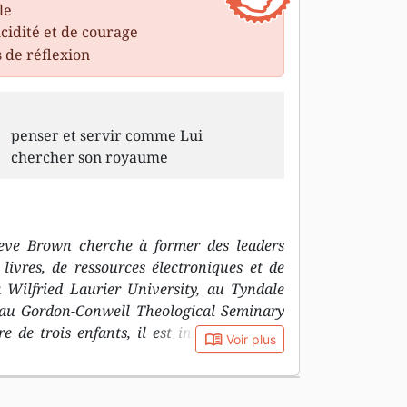
le
cidité et de courage
s de réflexion
penser et servir comme Lui
chercher son royaume
teve Brown cherche à former des leaders
 livres, de ressources électroniques et de
a Wilfried Laurier University, au Tyndale
t au Gordon-Conwell Theological Seminary
e de trois enfants, il est installé près de
book_open
Voir plus
ue.