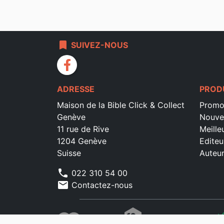
bookmark
SUIVEZ-NOUS
facebook
ADRESSE
PROD
Maison de la Bible Click & Collect
Promo
Genève
Nouve
11 rue de Rive
Meille
1204 Genève
Editeu
Suisse
Auteu
phone
022 310 54 00
mail
Contactez-nous
che