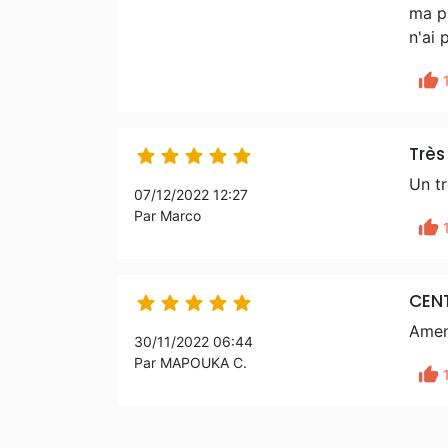
ma pl
n'ai 
thumb_up
Très





Un tr
07/12/2022 12:27
Par Marco
thumb_up
CENT





Amen
30/11/2022 06:44
Par MAPOUKA C.
thumb_up