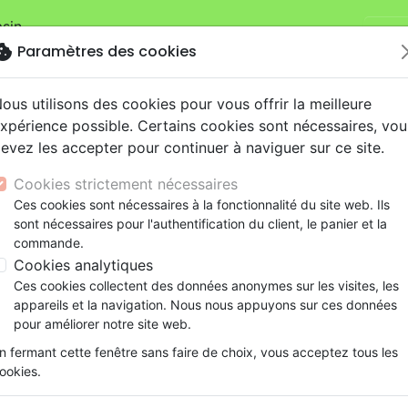
sin.
Je v
mandes sur la boutique
La Maison de la Bible Suisse
.
okie
Paramètres des cookies
ous utilisons des cookies pour vous offrir la meilleure
xpérience possible. Certains cookies sont nécessaires, vou
evez les accepter pour continuer à naviguer sur ce site.
Cookies strictement nécessaires
Nouveautés
Bibles
Livres
eBooks
Je
Ces cookies sont nécessaires à la fonctionnalité du site web. Ils
sont nécessaires pour l'authentification du client, le panier et la
eaux Testaments
ine
lité
 ans
lations
ns animés
s
Etude biblique
Bandes dessinées
Découverte de la foi
Adolescents, jeunes
Rap, Hip-hop
Films, fiction
Jeux
commande.
èmes
Centrés sur Jésus - Se focaliser sur Jésus dans un 
ons
cation
e
2 ans
ry, Latino, Folk
gnement, conférences
elisation
Segond 21
Famille, couple
Méditations
Bibles jeunesse
Instrumental
Documentaires, reportage
Accessoires de Bible
Cookies analytiques
iles
e
esse
ro
iels
Segond
Souffrance, Relation d'aide
Souffrance, Relation d'aide
Louange, Adoration
Papeterie
Centrés sur Jésus
Ces cookies collectent des données anonymes sur les visites, les
k
elisation
ue
esse
NEG
Santé
Psychologie
Hardrock, Métal
appareils et la navigation. Nous nous appuyons sur ces données
Se focaliser sur Jésus dans un mon
cations
ts
le, Couple
l, Soul
Darby
Ethique, société, politique
Apologétique
Pop, Rock
pour améliorer notre site web.
Auteur :
Steve A. Brown
ation
Événements actuels
n fermant cette fenêtre sans faire de choix, vous acceptez tous les
Référence
MB3621
EAN
9782826036210
ookies.
La Maison de la Bible
HET-PRO
Editeur
&