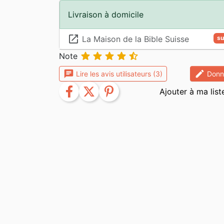
Livraison à domicile
launch
La Maison de la Bible Suisse
su





Note
chat
edit
Lire les avis utilisateurs (3)
Donne
facebook
twitter
pinterest