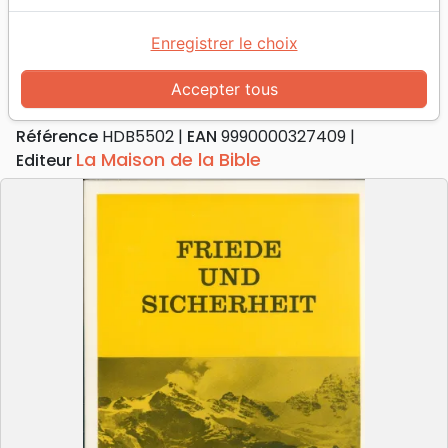
Accueil
Livres
Evangelisation
Livres d'évangélisation
Friede und Sicherheit
Enregistrer le choix
Friede und Sicherheit
Accepter tous
Auteur :
Hugh E. Alexander
Référence
HDB5502
EAN
9990000327409
La Maison de la Bible
Editeur