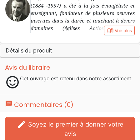
(1884 -1957) a été à la fois évangéliste et
enseignant, fondateur de plusieurs oeuvres
inscrites dans la durée et touchant à divers
domaines (églises Action Biblique,
book_open
Voir plus
mouvements de jeunesse Action Biblique ,
école biblique devenue Institut biblique de
Détails du produit
Genève, édition de Bibles et de littérature par
la Société Biblique de Genève/La Maison de
la Bible) en Europe francophone. Un de ses
Avis du libraire
mots d’ordre: «Temps de crise, temps
sentiment_satisfied
Cet ouvrage est retenu dans notre assortiment.
d’entreprise».
chat
Commentaires (0)
edit
Soyez le premier à donner votre
avis