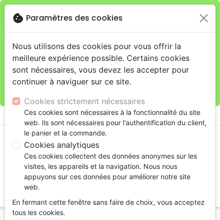
cookie
Paramètres des cookies
Je veux retirer ma commande au 11 rue de Rive,
close
Genève
warning
Cette boutique en ligne est limitée au retrait en
Nous utilisons des cookies pour vous offrir la
magasin.
meilleure expérience possible. Certains cookies
Pour les livraisons à domicile, veuillez passer vos
sont nécessaires, vous devez les accepter pour
commandes sur la boutique
La Maison de la Bible
continuer à naviguer sur ce site.
Suisse
.
Cookies strictement nécessaires
menu
Ces cookies sont nécessaires à la fonctionnalité du site
shopping_cart
account_circle
web. Ils sont nécessaires pour l'authentification du client,
le panier et la commande.
Cookies analytiques
Ces cookies collectent des données anonymes sur les
visites, les appareils et la navigation. Nous nous
appuyons sur ces données pour améliorer notre site
web.
search
En fermant cette fenêtre sans faire de choix, vous acceptez
Reche
tous les cookies.