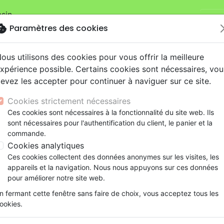
sin.
Je v
mandes sur la boutique
La Maison de la Bible Suisse
.
okie
Paramètres des cookies
ous utilisons des cookies pour vous offrir la meilleure
xpérience possible. Certains cookies sont nécessaires, vou
evez les accepter pour continuer à naviguer sur ce site.
Cookies strictement nécessaires
Nouveautés
Bibles
Livres
eBooks
Je
Ces cookies sont nécessaires à la fonctionnalité du site web. Ils
sont nécessaires pour l'authentification du client, le panier et la
eaux Testaments
ine
lité
 ans
lations
ns animés
s
Etude biblique
Bandes dessinées
Découverte de la foi
Adolescents, jeunes
Rap, Hip-hop
Films, fiction
Jeux
commande.
spirituelle
Doux et humble de cœur - Guide d'étude
ons
cation
e
2 ans
ry, Latino, Folk
gnement, conférences
elisation
Segond 21
Famille, couple
Méditations
Bibles jeunesse
Instrumental
Documentaires, reportage
Accessoires de Bible
Cookies analytiques
iles
e
esse
ro
iels
Segond
Souffrance, Relation d'aide
Souffrance, Relation d'aide
Louange, Adoration
Papeterie
Doux et humble de cœur
Ces cookies collectent des données anonymes sur les visites, les
k
elisation
ue
esse
NEG
Santé
Psychologie
Hardrock, Métal
appareils et la navigation. Nous nous appuyons sur ces données
Guide d'étude
cations
ts
le, Couple
l, Soul
Darby
Ethique, société, politique
Apologétique
Pop, Rock
pour améliorer notre site web.
Auteur :
Dane C. Ortlund
ation
Événements actuels
n fermant cette fenêtre sans faire de choix, vous acceptez tous les
Référence
CRU3129
EAN
9782925131298
Edi
ookies.
Description
Détails du produit