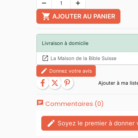
remove
add
shopping_cart
AJOUTER AU PANIER
Livraison à domicile
launch
La Maison de la Bible Suisse
edit
Donnez votre avis
facebook
twitter
pinterest
chat
Commentaires (0)
edit
Soyez le premier à donner v