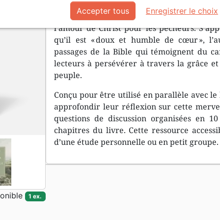
Accepter tous
Enregistrer le choix
Dans
Doux et humble de cœur
, Dane Ortlu
l’amour de Christ pour les pécheurs. S’app
qu’il est « doux et humble de cœur », l’
passages de la Bible qui témoignent du car
lecteurs à persévérer à travers la grâce e
peuple.
Conçu pour être utilisé en parallèle avec le 
approfondir leur réflexion sur cette mervei
questions de discussion organisées en 1
chapitres du livre. Cette ressource accessi
d’une étude personnelle ou en petit groupe.
onible
1 ex.