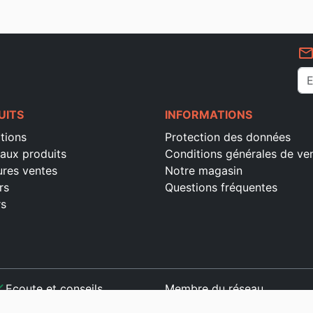
mail_outlin
UITS
INFORMATIONS
tions
Protection des données
aux produits
Conditions générales de ve
ures ventes
Notre magasin
rs
Questions fréquentes
rs
ck
Ecoute et conseils
Membre du réseau
ck
Paiement sécurisé