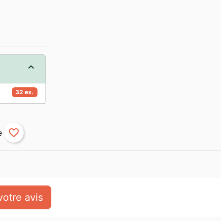
32 ex.
favorite_border
otre avis