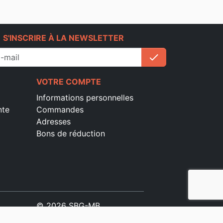
e
S'INSCRIRE À LA NEWSLETTER
check
S'inscrire
VOTRE COMPTE
Informations personnelles
nte
Commandes
Adresses
Bons de réduction
© 2026 SBG-MB