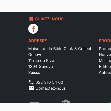
bookmark
SUIVEZ-NOUS
facebook
ADRESSE
PROD
Maison de la Bible Click & Collect
Promo
Genève
Nouve
11 rue de Rive
Meille
1204 Genève
Editeu
Suisse
Auteu
phone
022 310 54 00
mail
Contactez-nous
che
che