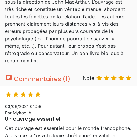
sous la direction de John MacArthur. L’ouvrage est
fondée sur l’étude approfondie des Écritures
très riche et constitue un véritable manuel abordant
en mettant l’accent sur l’arrière plan
toutes les facettes de la relation d’aide. Les auteurs
grammatical et historique de chaque
prennent clairement leurs distances vis-à-vis des
passage. Il laisse derrière lui l’héritage de
erreurs propagées par plusieurs courants de la
milliers de prédications, d’une série de
psychologie (ex : l’homme pourrait se sauver lui-
commentaires complète du Nouveau
même, etc…). Pour autant, leur propos n’est pas
Testament et près de 150 livres édités dont
rétrograde ou conservateur. Un bon livre biblique à
de nombreux ont été traduits en français. Il
recommander.
est également le rédacteur de la remarquable
Bible d'étude portant son nom, éditée par la
Société Biblique de Genève.
chat





Commentaires (1)
Note





03/08/2021 01:59
Par Mykael A.
Un ouvrage essentiel
Cet ouvrage est essentiel pour le monde francophone.
Alors que la “psychologie chrétienne” envahit le