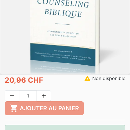
warning
Non disponible
20,96 CHF
remove
add
shopping_cart
AJOUTER AU PANIER