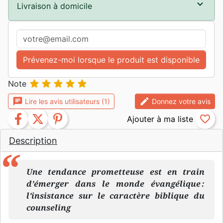
Livraison à domicile
Prévenez-moi lorsque le produit est disponible





Note
chat
edit
Lire les avis utilisateurs (1)
Donnez votre avis
facebook
twitter
pinterest
favorite_border
Description
Une tendance prometteuse est en train
d’émerger dans le monde évangélique :
l’insistance sur le caractère biblique du
counseling