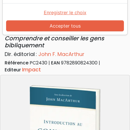
Accueil
Livres
Formation
Adultes
Introduction au counseling biblique - Comprendre
Enregistrer le choix
et conseiller les gens bibliquement
Accepter tous
Introduction au counseling biblique
Comprendre et conseiller les gens
bibliquement
Dir. éditorial :
John F. MacArthur
Référence
PC2430
EAN
9782890824300
Impact
Editeur