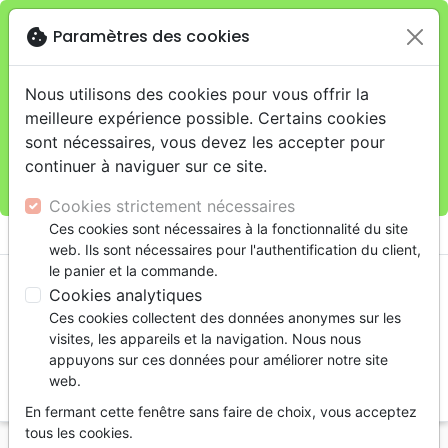
cookie
Paramètres des cookies
Je veux retirer ma commande au 11 rue de Rive,
close
Genève
warning
Cette boutique en ligne est limitée au retrait en
Nous utilisons des cookies pour vous offrir la
magasin.
meilleure expérience possible. Certains cookies
Pour les livraisons à domicile, veuillez passer vos
sont nécessaires, vous devez les accepter pour
commandes sur la boutique
La Maison de la Bible
continuer à naviguer sur ce site.
Suisse
.
Cookies strictement nécessaires
menu
Ces cookies sont nécessaires à la fonctionnalité du site
shopping_cart
account_circle
web. Ils sont nécessaires pour l'authentification du client,
le panier et la commande.
Cookies analytiques
Ces cookies collectent des données anonymes sur les
visites, les appareils et la navigation. Nous nous
appuyons sur ces données pour améliorer notre site
web.
search
En fermant cette fenêtre sans faire de choix, vous acceptez
Reche
tous les cookies.