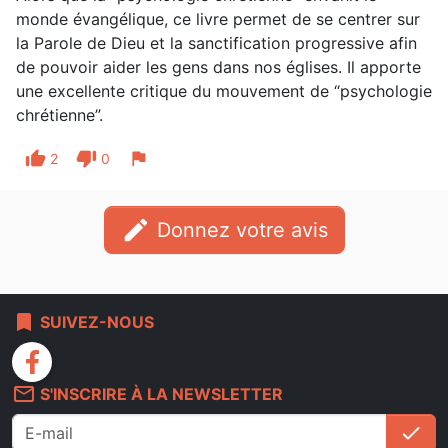
monde évangélique, ce livre permet de se centrer sur
la Parole de Dieu et la sanctification progressive afin
de pouvoir aider les gens dans nos églises. Il apporte
une excellente critique du mouvement de “psychologie
chrétienne”.
thumb_up
thumb_down
flag
2
0
edit
Donnez votre avis
bookmark
SUIVEZ-NOUS
facebook
mail_outline
S'INSCRIRE À LA NEWSLETTER
check
S'i