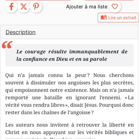
facebook
twitter
pinterest
favorite_border
auto_stories
Lire un extrait
Description
Le courage résulte immanquablement de
la confiance en Dieu et en sa parole
Qui n’a jamais connu la peur ? Nous cherchons
souvent à dissimuler nos angoisses les plus secrètes,
qui empoisonnent notre existence. Mais on n’a jamais
remporté une bataille en ignorant l’ennemi. « La
vérité vous rendra libres », disait Jésus. Pourquoi donc
rester dans les chaînes de l’angoisse ?
Les auteurs nous invitent à retrouver la liberté en
Christ en nous appuyant sur les vérités bibliques et