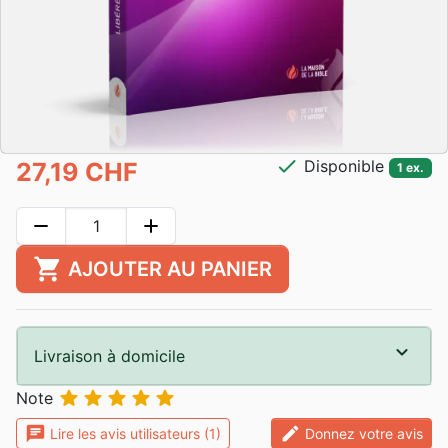
check
Disponible
27,19 CHF
1 ex.
remove
add
shopping_cart
AJOUTER AU PANIER
Livraison à domicile





Note
chat
edit
Lire les avis utilisateurs (1)
Donnez votre avis