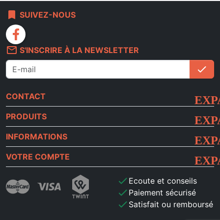
bookmark
SUIVEZ-NOUS
facebook
mail_outline
S'INSCRIRE À LA NEWSLETTER
check
S'i
CONTACT
PRODUITS
INFORMATIONS
VOTRE COMPTE
check
Ecoute et conseils
check
Paiement sécurisé
check
Satisfait ou remboursé