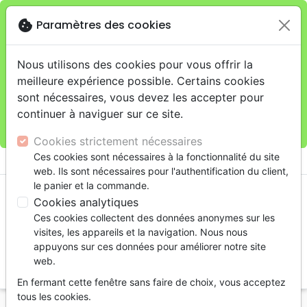
cookie
Paramètres des cookies
Je veux retirer ma commande au 11 rue de Rive,
close
Genève
warning
Cette boutique en ligne est limitée au retrait en
Nous utilisons des cookies pour vous offrir la
magasin.
meilleure expérience possible. Certains cookies
Pour les livraisons à domicile, veuillez passer vos
sont nécessaires, vous devez les accepter pour
commandes sur la boutique
La Maison de la Bible
continuer à naviguer sur ce site.
Suisse
.
Cookies strictement nécessaires
menu
Ces cookies sont nécessaires à la fonctionnalité du site
shopping_cart
account_circle
web. Ils sont nécessaires pour l'authentification du client,
le panier et la commande.
Cookies analytiques
Ces cookies collectent des données anonymes sur les
visites, les appareils et la navigation. Nous nous
appuyons sur ces données pour améliorer notre site
web.
search
En fermant cette fenêtre sans faire de choix, vous acceptez
Reche
tous les cookies.