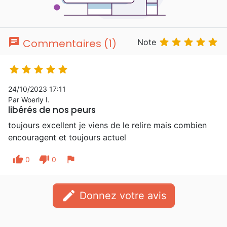
chat





Commentaires (1)
Note





24/10/2023 17:11
Par Woerly I.
libérés de nos peurs
toujours excellent je viens de le relire mais combien
encouragent et toujours actuel
thumb_up
thumb_down
flag
0
0
edit
Donnez votre avis