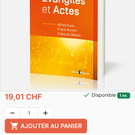
check
Disponible
19,01 CHF
1 ex.
remove
add
shopping_cart
AJOUTER AU PANIER