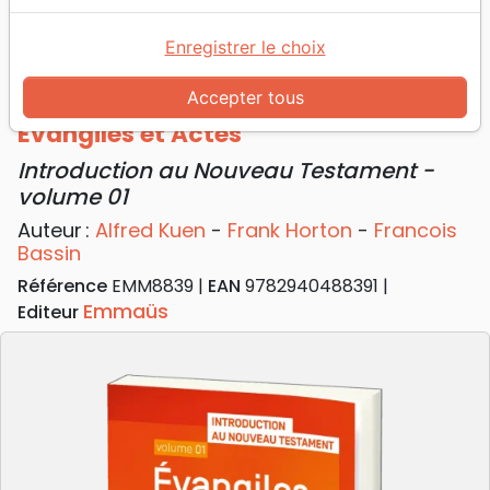
Accueil
Livres
Commentaires
Nouveau Testament
Enregistrer le choix
Évangiles et Actes - Introduction au Nouveau
Testament - volume 01
Accepter tous
Évangiles et Actes
Introduction au Nouveau Testament -
volume 01
Auteur :
Alfred Kuen
-
Frank Horton
-
Francois
Bassin
Référence
EMM8839
EAN
9782940488391
Emmaüs
Editeur