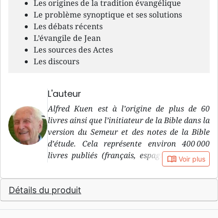
Les origines de la tradition évangélique
Le problème synoptique et ses solutions
Les débats récents
L’évangile de Jean
Les sources des Actes
Les discours
L'auteur
Alfred Kuen est à l’origine de plus de 60
livres ainsi que l’initiateur de la Bible dans la
version du Semeur et des notes de la Bible
d’étude. Cela représente environ 400 000
livres publiés (français, espagnol, italien...)
book_open
Voir plus
sans compter les centaines de milliers de
Bibles dans la version du Semeur, auxquels
Détails du produit
Alfred Kuen a contribué. Né à Strasbourg le
31.8.1921, Alfred est le seul enfant d’Albert
Kuen et Lina, née Kaetzel. Il a une enfance