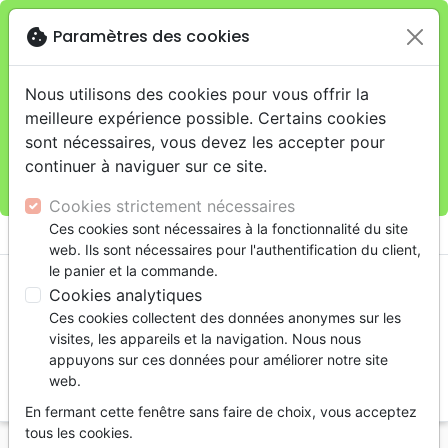
cookie
Paramètres des cookies
Je veux retirer ma commande au 11 rue de Rive,
close
Genève
warning
Cette boutique en ligne est limitée au retrait en
Nous utilisons des cookies pour vous offrir la
magasin.
meilleure expérience possible. Certains cookies
Pour les livraisons à domicile, veuillez passer vos
sont nécessaires, vous devez les accepter pour
commandes sur la boutique
La Maison de la Bible
continuer à naviguer sur ce site.
Suisse
.
Cookies strictement nécessaires
menu
Ces cookies sont nécessaires à la fonctionnalité du site
shopping_cart
account_circle
web. Ils sont nécessaires pour l'authentification du client,
le panier et la commande.
Cookies analytiques
Ces cookies collectent des données anonymes sur les
visites, les appareils et la navigation. Nous nous
appuyons sur ces données pour améliorer notre site
web.
search
En fermant cette fenêtre sans faire de choix, vous acceptez
Reche
tous les cookies.