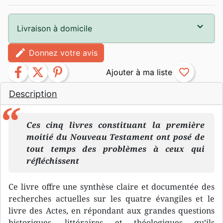
Livraison à domicile
edit
Donnez votre avis
facebook
twitter
pinterest
favorite_border
Description
Ces cinq livres constituant la première
moitié du Nouveau Testament ont posé de
tout temps des problèmes à ceux qui
réfléchissent
Ce livre offre une synthèse claire et documentée des
recherches actuelles sur les quatre évangiles et le
livre des Actes, en répondant aux grandes questions
historiques, littéraires et théologiques qu’ils