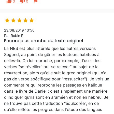
thumb_up
thumb_down
flag
0
0





23/08/2019 13:50
Par Robin R.
Encore plus proche du texte originel
La NBS est plus littérale que les autres versions
Segond, au point de gêner les lecteurs habitués à
celles-là. On lui reproche, par exemple, d'user des
verbes "se réveiller" ou "se relever" au sujet de la
résurrection, alors qu'elle suit le grec originel (qui n'a
pas de verbe spécifique pour "ressusciter"). Je vois un
commentaire qui reproche les passages en italique
dans le livre de Daniel : c'est simplement une manière
d'indiquer qu'ils sont en araméen et non en hébreu. Je
ne trouve pas cette traduction "édulcorée", en ce
qu'elle reflète les progrès dans l'étude des langues