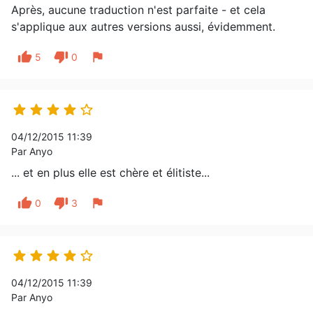
Après, aucune traduction n'est parfaite - et cela
s'applique aux autres versions aussi, évidemment.
thumb_up
thumb_down
flag
5
0





04/12/2015 11:39
Par Anyo
... et en plus elle est chère et élitiste...
thumb_up
thumb_down
flag
0
3





04/12/2015 11:39
Par Anyo