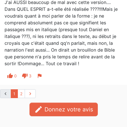
J'ai AUSSI beaucoup de mal avec cette version....
Dans QUEL ESPRIT a-t-elle été réalisée ????!!!Mais je
voudrais quant à moi parler de la forme : je ne
comprend absolument pas ce que signifient les
passages mis en italique (presque tout Daniel en
italique ???), ni les retraits dans le texte, au début je
croyais que c'était quand qq'n parlait, mais non, la
narration l'est aussi... On dirait un brouillon de Bible
que personne n'a pris le temps de relire avant de la
sortir !Dommage... Tout ce travail !
thumb_up
thumb_down
flag
0
3
chevron_left
chevron_right
1
2
edit
Donnez votre avis