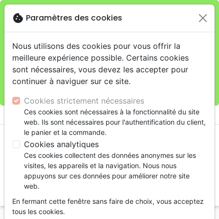
cookie
Paramètres des cookies
Je veux retirer ma commande au 11 rue de Rive,
close
Genève
warning
Cette boutique en ligne est limitée au retrait en
Nous utilisons des cookies pour vous offrir la
magasin.
meilleure expérience possible. Certains cookies
Pour les livraisons à domicile, veuillez passer vos
sont nécessaires, vous devez les accepter pour
commandes sur la boutique
La Maison de la Bible
continuer à naviguer sur ce site.
Suisse
.
Cookies strictement nécessaires
menu
Ces cookies sont nécessaires à la fonctionnalité du site
shopping_cart
account_circle
web. Ils sont nécessaires pour l'authentification du client,
le panier et la commande.
Cookies analytiques
Ces cookies collectent des données anonymes sur les
visites, les appareils et la navigation. Nous nous
appuyons sur ces données pour améliorer notre site
web.
search
En fermant cette fenêtre sans faire de choix, vous acceptez
Reche
tous les cookies.