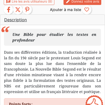
chat
edit
Lire les avis utilisateurs (8)
Donnez votre avis
facebook
twitter
pinterest
favorite_border
Description
Une Bible pour étudier les textes en
profondeur
Dans ses différentes éditions, la traduction réalisée à
la fin du 19è siècle par le protestant Louis Segond est
sans doute la plus lue dans l’ensemble de la
francophonie. La Nouvelle Bible Segond est le résultat
d’une révision minutieuse visant à la rendre encore
plus fidèle à la formulation des textes originaux. La
NBS est particulièrement rigoureuse dans son
expression et utilise un français littéraire et poétique.
Points forts :