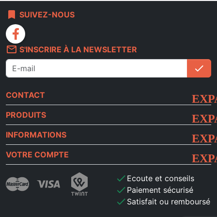
bookmark
SUIVEZ-NOUS
facebook
mail_outline
S'INSCRIRE À LA NEWSLETTER
check
S'i
CONTACT
PRODUITS
INFORMATIONS
VOTRE COMPTE
check
Ecoute et conseils
check
Paiement sécurisé
check
Satisfait ou remboursé