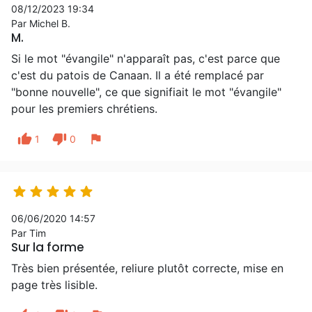
08/12/2023 19:34
Par Michel B.
M.
Si le mot "évangile" n'apparaît pas, c'est parce que
c'est du patois de Canaan. Il a été remplacé par
"bonne nouvelle", ce que signifiait le mot "évangile"
pour les premiers chrétiens.
thumb_up
thumb_down
flag
1
0





06/06/2020 14:57
Par Tim
Sur la forme
Très bien présentée, reliure plutôt correcte, mise en
page très lisible.