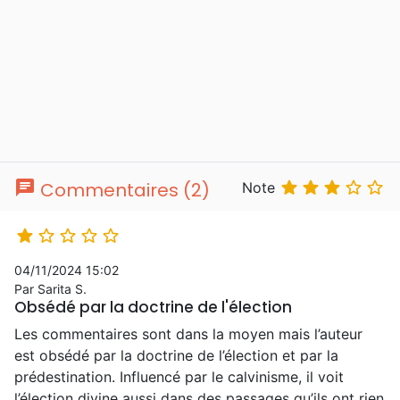
chat





Commentaires (2)
Note





04/11/2024 15:02
Par Sarita S.
Obsédé par la doctrine de l'élection
Les commentaires sont dans la moyen mais l’auteur
est obsédé par la doctrine de l’élection et par la
prédestination. Influencé par le calvinisme, il voit
l’élection divine aussi dans des passages qu’ils ont rien