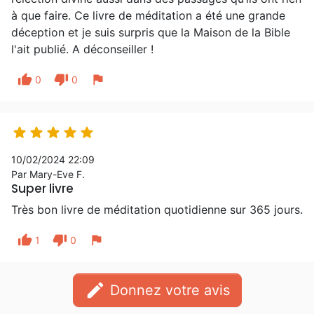
à que faire. Ce livre de méditation a été une grande
déception et je suis surpris que la Maison de la Bible
l'ait publié. A déconseiller !
thumb_up
thumb_down
flag
0
0





10/02/2024 22:09
Par Mary-Eve F.
Super livre
Très bon livre de méditation quotidienne sur 365 jours.
thumb_up
thumb_down
flag
1
0
edit
Donnez votre avis