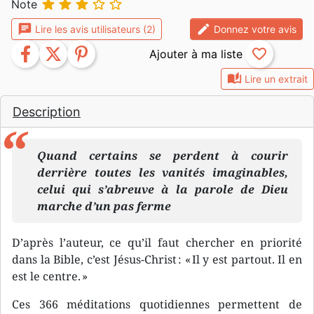





Note
chat
edit
Lire les avis utilisateurs (2)
Donnez votre avis
facebook
twitter
pinterest
favorite_border
auto_stories
Lire un extrait
Description
Quand certains se perdent à courir
derrière toutes les vanités imaginables,
celui qui s’abreuve à la parole de Dieu
marche d’un pas ferme
D’après l’auteur, ce qu’il faut chercher en priorité
dans la Bible, c’est Jésus-Christ : « Il y est partout. Il en
est le centre. »
Ces 366 méditations quotidiennes permettent de