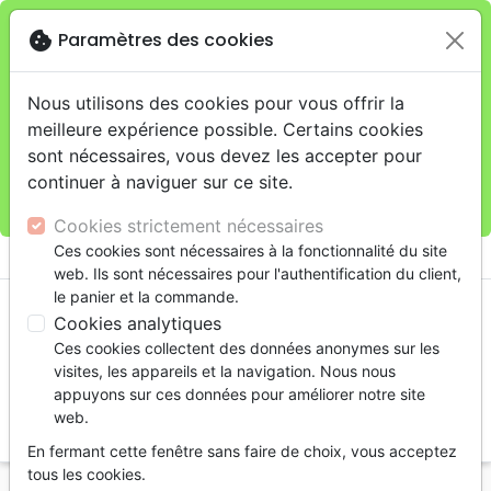
cookie
Paramètres des cookies
Je veux retirer ma commande au 11 rue de Rive,
close
Genève
warning
Cette boutique en ligne est limitée au retrait en
Nous utilisons des cookies pour vous offrir la
magasin.
meilleure expérience possible. Certains cookies
Pour les livraisons à domicile, veuillez passer vos
sont nécessaires, vous devez les accepter pour
commandes sur la boutique
La Maison de la Bible
continuer à naviguer sur ce site.
Suisse
.
Cookies strictement nécessaires
menu
Ces cookies sont nécessaires à la fonctionnalité du site
shopping_cart
account_circle
web. Ils sont nécessaires pour l'authentification du client,
le panier et la commande.
Cookies analytiques
Ces cookies collectent des données anonymes sur les
visites, les appareils et la navigation. Nous nous
appuyons sur ces données pour améliorer notre site
web.
search
En fermant cette fenêtre sans faire de choix, vous acceptez
Reche
tous les cookies.