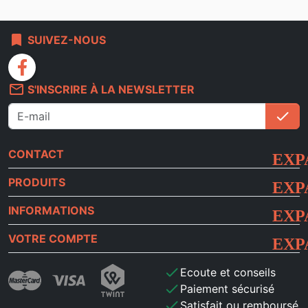
bookmark
SUIVEZ-NOUS
facebook
mail_outline
S'INSCRIRE À LA NEWSLETTER
check
S'i
CONTACT
PRODUITS
INFORMATIONS
VOTRE COMPTE
check
Ecoute et conseils
check
Paiement sécurisé
check
Satisfait ou remboursé