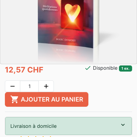
check
Disponible
12,57 CHF
1 ex.
remove
add
shopping_cart
AJOUTER AU PANIER
Livraison à domicile