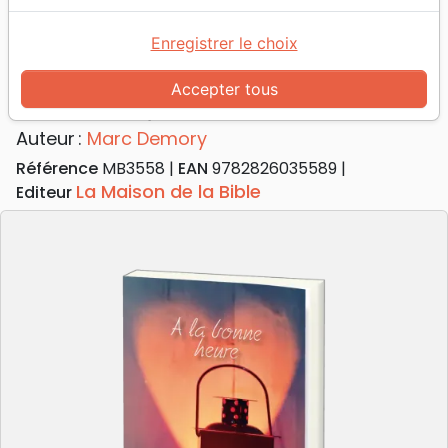
Accueil
Livres
Méditations
À la bonne heure - Méditations quotidiennes
Enregistrer le choix
À la bonne heure
Accepter tous
Méditations quotidiennes
Auteur :
Marc Demory
Référence
MB3558
EAN
9782826035589
La Maison de la Bible
Editeur