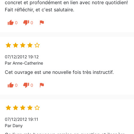
concret et profondément en lien avec notre quotidien!
Fait réfléchir, et c'est salutaire.
thumb_up
thumb_down
flag
0
0





07/12/2012 19:12
Par Anne-Catherine
Cet ouvrage est une nouvelle fois très instructif.
thumb_up
thumb_down
flag
0
0





07/12/2012 19:11
Par Dany