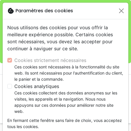
cookie
Paramètres des cookies
Je veux retirer ma commande au 11 rue de Rive,
close
Genève
warning
Cette boutique en ligne est limitée au retrait en
Nous utilisons des cookies pour vous offrir la
magasin.
meilleure expérience possible. Certains cookies
Pour les livraisons à domicile, veuillez passer vos
sont nécessaires, vous devez les accepter pour
commandes sur la boutique
La Maison de la Bible
continuer à naviguer sur ce site.
Suisse
.
Cookies strictement nécessaires
menu
Ces cookies sont nécessaires à la fonctionnalité du site
shopping_cart
account_circle
web. Ils sont nécessaires pour l'authentification du client,
le panier et la commande.
Cookies analytiques
Ces cookies collectent des données anonymes sur les
visites, les appareils et la navigation. Nous nous
appuyons sur ces données pour améliorer notre site
web.
search
En fermant cette fenêtre sans faire de choix, vous acceptez
Reche
tous les cookies.