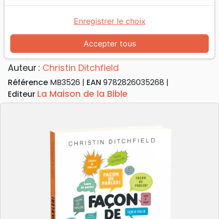
Accueil
Livres
Edification
Façon de parler! - L'impact de nos mots
Enregistrer le choix
Façon de parler!
Accepter tous
L'impact de nos mots
Auteur :
Christin Ditchfield
Référence
MB3526
EAN
9782826035268
La Maison de la Bible
Editeur