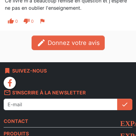
Ce livre m'a beaucoup remise en question et j'espère
ne pas en oublier l'enseignement.
thumb_up
thumb_down
flag
0
0
edit
Donnez votre avis
bookmark
SUIVEZ-NOUS
facebook
mail_outline
S'INSCRIRE À LA NEWSLETTER
check
S'i
CONTACT
PRODUITS