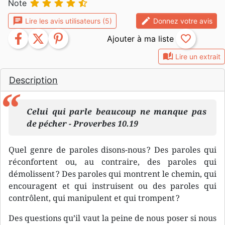





Note
chat
edit
Lire les avis utilisateurs (5)
Donnez votre avis
facebook
twitter
pinterest
favorite_border
auto_stories
Lire un extrait
Description
Celui qui parle beaucoup ne manque pas
de pécher - Proverbes 10.19
Quel genre de paroles disons-nous ? Des paroles qui
réconfortent ou, au contraire, des paroles qui
démolissent ? Des paroles qui montrent le chemin, qui
encouragent et qui instruisent ou des paroles qui
contrôlent, qui manipulent et qui trompent ?
Des questions qu’il vaut la peine de nous poser si nous