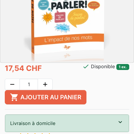
check
Disponible
17,54 CHF
1 ex.
remove
add
shopping_cart
AJOUTER AU PANIER
Livraison à domicile