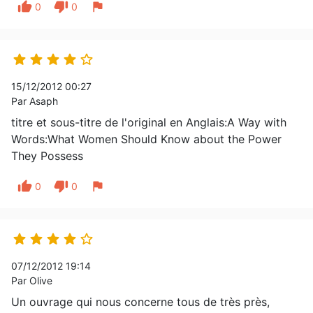
thumb_up
thumb_down
flag
0
0





15/12/2012 00:27
Par Asaph
titre et sous-titre de l'original en Anglais:A Way with
Words:What Women Should Know about the Power
They Possess
thumb_up
thumb_down
flag
0
0





07/12/2012 19:14
Par Olive
Un ouvrage qui nous concerne tous de très près,