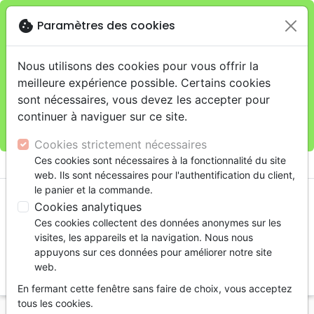
cookie
Paramètres des cookies
Je veux retirer ma commande au 11 rue de Rive,
close
Genève
warning
Cette boutique en ligne est limitée au retrait en
Nous utilisons des cookies pour vous offrir la
magasin.
meilleure expérience possible. Certains cookies
Pour les livraisons à domicile, veuillez passer vos
sont nécessaires, vous devez les accepter pour
commandes sur la boutique
La Maison de la Bible
continuer à naviguer sur ce site.
Suisse
.
Cookies strictement nécessaires
menu
Ces cookies sont nécessaires à la fonctionnalité du site
shopping_cart
account_circle
web. Ils sont nécessaires pour l'authentification du client,
le panier et la commande.
Cookies analytiques
Ces cookies collectent des données anonymes sur les
visites, les appareils et la navigation. Nous nous
appuyons sur ces données pour améliorer notre site
web.
search
En fermant cette fenêtre sans faire de choix, vous acceptez
Reche
tous les cookies.