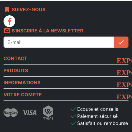
bookmark
SUIVEZ-NOUS
facebook
mail_outline
S'INSCRIRE À LA NEWSLETTER
check
S'i
CONTACT
PRODUITS
INFORMATIONS
VOTRE COMPTE
check
Ecoute et conseils
check
Paiement sécurisé
check
Satisfait ou remboursé