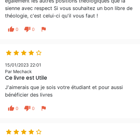
également les autres positions théologiques que la
sienne avec respect Si vous souhaitez un bon libre de
théologie, c'est celui-ci qu'il vous faut !
thumb_up
thumb_down
flag
0
0





15/01/2023 22:01
Par Mechack
Ce livre est Utile
J'aimerais que je sois votre étudiant et pour aussi
bénéficier des livres
thumb_up
thumb_down
flag
0
0




