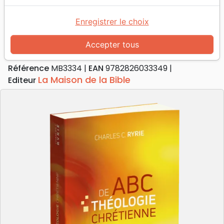
Accueil
Livres
Doctrine
ABC de théologie chrétienne
Enregistrer le choix
ABC de théologie chrétienne
Accepter tous
Auteur :
Charles C. Ryrie
Référence
MB3334
EAN
9782826033349
La Maison de la Bible
Editeur