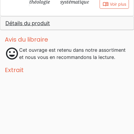
théologie systématique au Dallas
book_open
Voir plus
Theological Seminary, il en est aujourd’hui
professeur émérite. Il est aussi professeur
Détails du produit
associé à la Philadelphia Biblical University.
Avis du libraire
mood
Cet ouvrage est retenu dans notre assortiment
et nous vous en recommandons la lecture.
Extrait