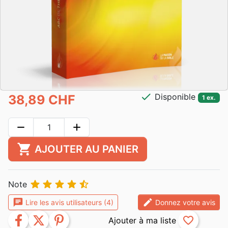
check
Disponible
38,89 CHF
1 ex.
remove
add
shopping_cart
AJOUTER AU PANIER





Note
chat
edit
Lire les avis utilisateurs (4)
Donnez votre avis
facebook
twitter
pinterest
favorite_border