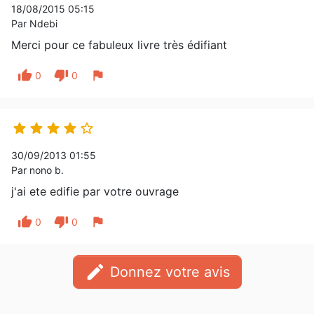
18/08/2015 05:15
Par Ndebi
Merci pour ce fabuleux livre très édifiant
thumb_up
thumb_down
flag
0
0





30/09/2013 01:55
Par nono b.
j'ai ete edifie par votre ouvrage
thumb_up
thumb_down
flag
0
0
edit
Donnez votre avis