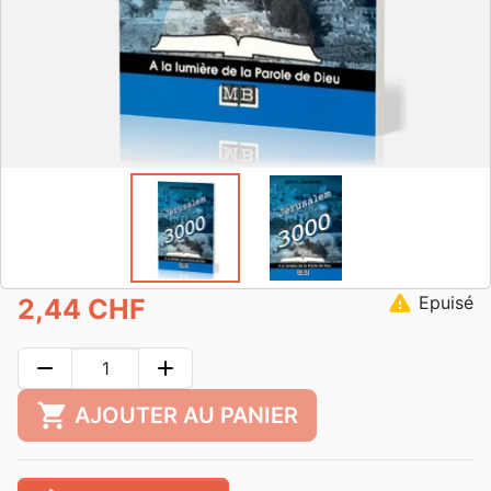
warning
Epuisé
2,44 CHF
remove
add
shopping_cart
AJOUTER AU PANIER