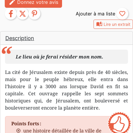
edit
Donnez votre avis
facebook
twitter
pinterest
favorite_border
auto_stories
Lire un extrait
Description
Le lieu où je ferai résider mon nom.
La cité de Jérusalem existe depuis près de 40 siècles,
mais pour le peuple hébreux, elle entra dans
l’histoire il y a 3000 ans lorsque David en fit sa
capitale. Cet ouvrage rappelle les sept sommets
historiques qui, de Jérusalem, ont bouleversé et
bouleverseront encore la planète entière.
Points forts :
une histoire détaillée de la ville de