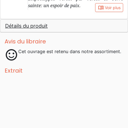
sainte: un espoir de paix.
book_open
Voir plus
Détails du produit
Avis du libraire
sentiment_satisfied
Cet ouvrage est retenu dans notre assortiment.
Extrait