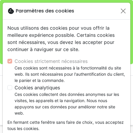
cookie
Paramètres des cookies
Je veux retirer ma commande au 11 rue de Rive,
close
Genève
warning
Cette boutique en ligne est limitée au retrait en
Nous utilisons des cookies pour vous offrir la
magasin.
meilleure expérience possible. Certains cookies
Pour les livraisons à domicile, veuillez passer vos
sont nécessaires, vous devez les accepter pour
commandes sur la boutique
La Maison de la Bible
continuer à naviguer sur ce site.
Suisse
.
Cookies strictement nécessaires
menu
Ces cookies sont nécessaires à la fonctionnalité du site
shopping_cart
account_circle
web. Ils sont nécessaires pour l'authentification du client,
le panier et la commande.
Cookies analytiques
Ces cookies collectent des données anonymes sur les
visites, les appareils et la navigation. Nous nous
appuyons sur ces données pour améliorer notre site
web.
search
En fermant cette fenêtre sans faire de choix, vous acceptez
Reche
tous les cookies.