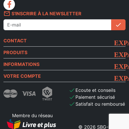
facebook
mail_outline
S'INSCRIRE À LA NEWSLETTER
check
S'i
CONTACT
PRODUITS
INFORMATIONS
VOTRE COMPTE
check
Ecoute et conseils
check
Paiement sécurisé
check
Satisfait ou remboursé
Membre du réseau
© 2026 SBG-MB