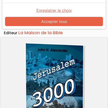
Accueil
Livres
Doctrine
Israël
Jérusalem 3000
Enregistrer le choix
Jérusalem 3000
Auteur :
John H. Alexander
Accepter tous
Référence
MB3286
EAN
9782826032861
La Maison de la Bible
Editeur