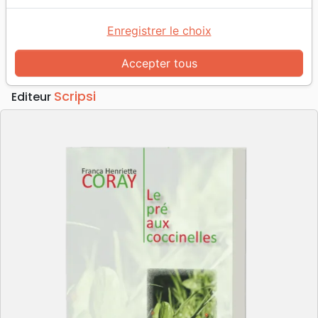
Accueil
Livres
Romans
Pré aux coccinelles (Le)
Enregistrer le choix
Le pré aux coccinelles
Auteur :
Franca Henriette Coray
Accepter tous
Référence
SCR2004
EAN
9782826020042
Scripsi
Editeur