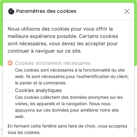
cookie
Paramètres des cookies
Je veux retirer ma commande au 11 rue de Rive,
close
Genève
warning
Cette boutique en ligne est limitée au retrait en
Nous utilisons des cookies pour vous offrir la
magasin.
meilleure expérience possible. Certains cookies
Pour les livraisons à domicile, veuillez passer vos
sont nécessaires, vous devez les accepter pour
commandes sur la boutique
La Maison de la Bible
continuer à naviguer sur ce site.
Suisse
.
Cookies strictement nécessaires
menu
Ces cookies sont nécessaires à la fonctionnalité du site
shopping_cart
account_circle
web. Ils sont nécessaires pour l'authentification du client,
le panier et la commande.
Cookies analytiques
Ces cookies collectent des données anonymes sur les
visites, les appareils et la navigation. Nous nous
appuyons sur ces données pour améliorer notre site
web.
search
En fermant cette fenêtre sans faire de choix, vous acceptez
Reche
tous les cookies.