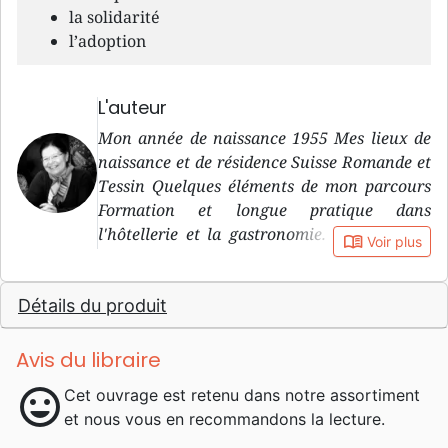
la solidarité
l’adoption
L'auteur
Mon année de naissance 1955 Mes lieux de
naissance et de résidence Suisse Romande et
Tessin Quelques éléments de mon parcours
Formation et longue pratique dans
l'hôtellerie et la gastronomie. Traductions
book_open
Voir plus
bénévoles pour plusieurs missions depuis
2000. Interviews et articles pour christian-
Détails du produit
leaders.net. Quelques-uns de mes hobbys
Nordic-walking, jardinage, piano,
aquariophilie, lecture... Pourquoi j'écris
Avis du libraire
J'aime partager ce que la vie en Christ
mood
Cet ouvrage est retenu dans notre assortiment
apporte comme changements de vie. IL est
et nous vous en recommandons la lecture.
celui qui donne un happy end aux histoires