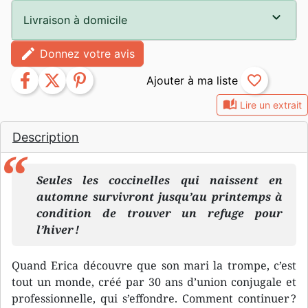
Livraison à domicile
edit
Donnez votre avis
facebook
twitter
pinterest
favorite_border
auto_stories
Lire un extrait
Description
Seules les coccinelles qui naissent en
automne survivront jusqu’au printemps à
condition de trouver un refuge pour
l’hiver !
Quand Erica découvre que son mari la trompe, c’est
tout un monde, créé par 30 ans d’union conjugale et
professionnelle, qui s’effondre. Comment continuer ?