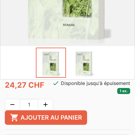
check
Disponible jusqu'à épuisement
24,27 CHF
1 ex.
remove
add
shopping_cart
AJOUTER AU PANIER