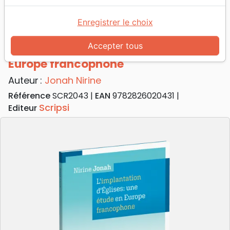
Accueil
Livres
Eglise
Implantation d'Églises: une étude en Europe
Enregistrer le choix
francophone (L')
Accepter tous
L'Implantation d'Églises: une étude en
Europe francophone
Auteur :
Jonah Nirine
Référence
SCR2043
EAN
9782826020431
Scripsi
Editeur