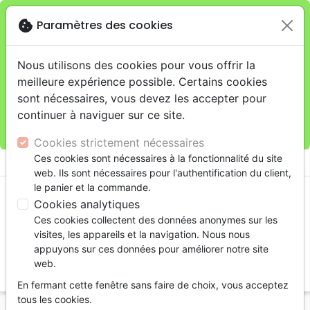
cookie
Paramètres des cookies
Je veux retirer ma commande au 11 rue de Rive,
close
Genève
warning
Cette boutique en ligne est limitée au retrait en
Nous utilisons des cookies pour vous offrir la
magasin.
meilleure expérience possible. Certains cookies
Pour les livraisons à domicile, veuillez passer vos
sont nécessaires, vous devez les accepter pour
commandes sur la boutique
La Maison de la Bible
continuer à naviguer sur ce site.
Suisse
.
Cookies strictement nécessaires
menu
Ces cookies sont nécessaires à la fonctionnalité du site
shopping_cart
account_circle
web. Ils sont nécessaires pour l'authentification du client,
le panier et la commande.
Cookies analytiques
Ces cookies collectent des données anonymes sur les
visites, les appareils et la navigation. Nous nous
appuyons sur ces données pour améliorer notre site
web.
search
En fermant cette fenêtre sans faire de choix, vous acceptez
Reche
tous les cookies.