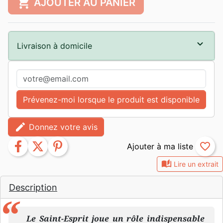
shopping_cart
AJOUTER AU PANIER
Livraison à domicile
Prévenez-moi lorsque le produit est disponible
edit
Donnez votre avis
facebook
twitter
pinterest
favorite_border
auto_stories
Lire un extrait
Description
Le Saint-Esprit joue un rôle indispensable