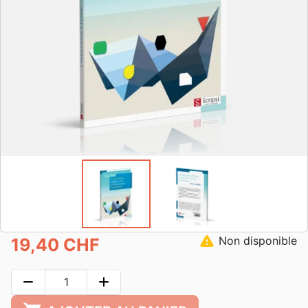
warning
Non disponible
19,40 CHF
remove
add