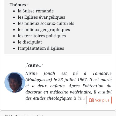
Thèmes :
la Suisse romande
les Églises évangéliques
les milieux sociaux-culturels
les milieux géographiques
les territoires politiques
le discipulat
l’implantation d’Églises
L'auteur
Nirine Jonah est né à Tamatave
(Madagascar) le 23 juillet 1967. Il est marié
et a deux enfants. Après l’obtention du
doctorat en médecine vétérinaire, il a suivi
des études théologiques à l’Institut Biblique
book_open
Voir plus
et Missionnaire Emmaüs, à Bienenberg
(études francophones de théologie