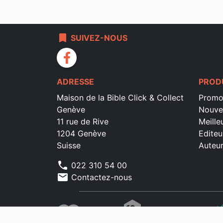
bookmark
SUIVEZ-NOUS
facebook
ADRESSE
PROD
Maison de la Bible Click & Collect
Promo
Genève
Nouve
11 rue de Rive
Meille
1204 Genève
Editeu
Suisse
Auteu
phone
022 310 54 00
mail
Contactez-nous
che
che