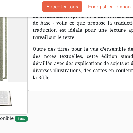
Description
Détails du produit
Accepter tous
Enregistrer le choix
La combinaison éprouvée d’une lecture flui
de base - voilà ce que propose la traductio
traduction est idéale pour une lecture ap
travail sur le texte.
Outre des titres pour la vue d’ensemble des
des notes textuelles, cette édition s
détaillée avec des explications de sujets et
diverses illustrations, des cartes en couleu
la Bible.
onible
1 ex.