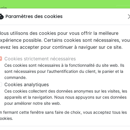
sin.
Je v
mandes sur la boutique
La Maison de la Bible Suisse
.
okie
Paramètres des cookies
ous utilisons des cookies pour vous offrir la meilleure
xpérience possible. Certains cookies sont nécessaires, vou
evez les accepter pour continuer à naviguer sur ce site.
Cookies strictement nécessaires
Nouveautés
Bibles
Livres
eBooks
Je
Ces cookies sont nécessaires à la fonctionnalité du site web. Ils
sont nécessaires pour l'authentification du client, le panier et la
eaux Testaments
ine
lité
 ans
lations
ns animés
s
Etude biblique
Bandes dessinées
Découverte de la foi
Adolescents, jeunes
Rap, Hip-hop
Films, fiction
Jeux
commande.
ter 2000 - Édition standard (Toile duo marron/kaki, couvert
ons
cation
e
2 ans
ry, Latino, Folk
gnement, conférences
elisation
Segond 21
Famille, couple
Méditations
Bibles jeunesse
Instrumental
Documentaires, reportage
Accessoires de Bible
Cookies analytiques
iles
e
esse
ro
iels
Segond
Souffrance, Relation d'aide
Souffrance, Relation d'aide
Louange, Adoration
Papeterie
Allemand, Bible, Schlachter 
Ces cookies collectent des données anonymes sur les visites, les
k
elisation
ue
esse
NEG
Santé
Psychologie
Hardrock, Métal
(Toile duo marron/kaki, couv
appareils et la navigation. Nous nous appuyons sur ces données
cations
ts
le, Couple
l, Soul
Darby
Ethique, société, politique
Apologétique
Pop, Rock
pour améliorer notre site web.
Version :
Schlachter 2000
ation
Événements actuels
n fermant cette fenêtre sans faire de choix, vous acceptez tous les
Référence
SCH255096
EAN
9783893970964
ookies.
CLV
Société Biblique de Genèv
Editeur
&