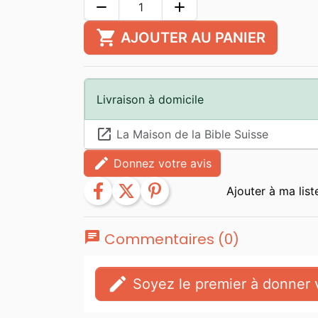
remove
add
shopping_cart
AJOUTER AU PANIER
Livraison à domicile
launch
La Maison de la Bible Suisse
edit
Donnez votre avis
facebook
twitter
pinterest
chat
Commentaires (0)
edit
Soyez le premier à donner v