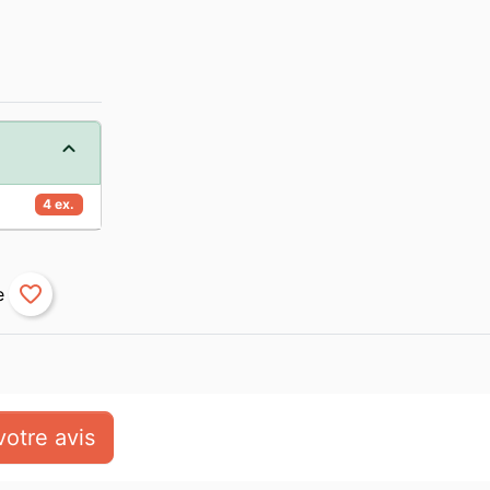
4 ex.
favorite_border
otre avis