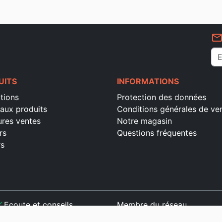
mail_outlin
UITS
INFORMATIONS
tions
Protection des données
aux produits
Conditions générales de ve
ures ventes
Notre magasin
rs
Questions fréquentes
rs
ck
Ecoute et conseils
Membre du réseau
ck
Paiement sécurisé