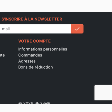
e
S'INSCRIRE À LA NEWSLETTER
check
S'inscrire
VOTRE COMPTE
Informations personnelles
nte
Commandes
Adresses
Bons de réduction
© 2026 SBG-MB