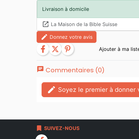
Livraison à domicile
launch
La Maison de la Bible Suisse
edit
Donnez votre avis
facebook
twitter
pinterest
chat
Commentaires (0)
edit
Soyez le premier à donner v
bookmark
SUIVEZ-NOUS