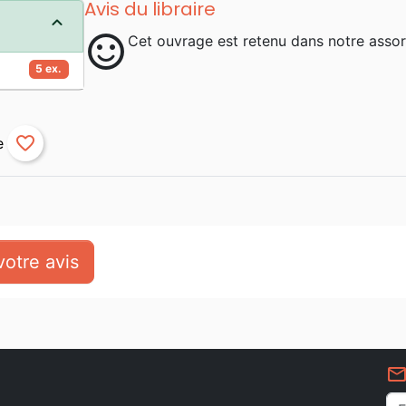
Avis du libraire
sentiment_satisfied
Cet ouvrage est retenu dans notre assor
5 ex.
favorite_border
otre avis
mail_outlin