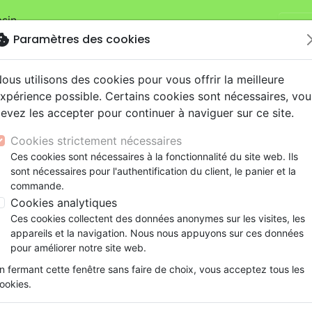
sin.
Je v
mandes sur la boutique
La Maison de la Bible Suisse
.
okie
Paramètres des cookies
ous utilisons des cookies pour vous offrir la meilleure
xpérience possible. Certains cookies sont nécessaires, vou
evez les accepter pour continuer à naviguer sur ce site.
Cookies strictement nécessaires
Nouveautés
Bibles
Livres
eBooks
Je
Ces cookies sont nécessaires à la fonctionnalité du site web. Ils
sont nécessaires pour l'authentification du client, le panier et la
eaux Testaments
ine
lité
 ans
lations
ns animés
s
Etude biblique
Bandes dessinées
Découverte de la foi
Adolescents, jeunes
Rap, Hip-hop
Films, fiction
Jeux
commande.
es de Noël
Ma petite histoire de Noël
ons
cation
e
2 ans
ry, Latino, Folk
gnement, conférences
elisation
Segond 21
Famille, couple
Méditations
Bibles jeunesse
Instrumental
Documentaires, reportage
Accessoires de Bible
Cookies analytiques
iles
e
esse
ro
iels
Segond
Souffrance, Relation d'aide
Souffrance, Relation d'aide
Louange, Adoration
Papeterie
Ma petite histoire de Noël
Ces cookies collectent des données anonymes sur les visites, les
k
elisation
ue
esse
NEG
Santé
Psychologie
Hardrock, Métal
appareils et la navigation. Nous nous appuyons sur ces données
Auteur :
Christina Goodings
cations
ts
le, Couple
l, Soul
Darby
Ethique, société, politique
Apologétique
Pop, Rock
pour améliorer notre site web.
Référence
EXL0185
EAN
9782755001853
Edi
ation
Événements actuels
n fermant cette fenêtre sans faire de choix, vous acceptez tous les
Description
Détails du produit
ookies.