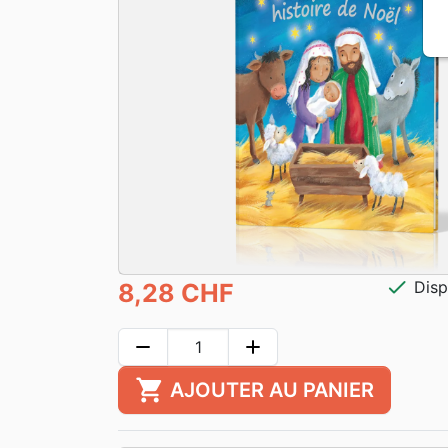
check
Disp
8,28 CHF
remove
add
shopping_cart
AJOUTER AU PANIER