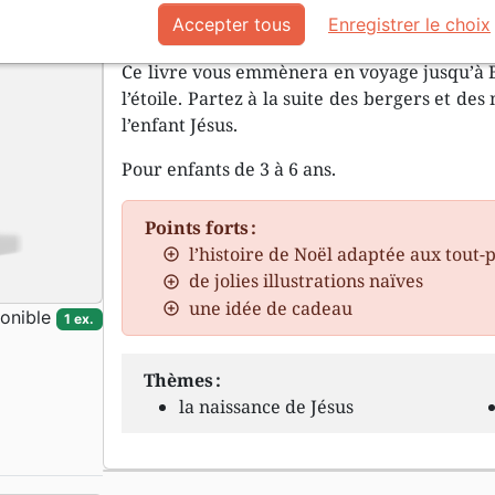
La seule chambre libre est une étab
Accepter tous
Enregistrer le choix
Ce livre vous emmènera en voyage jusqu’à B
l’étoile. Partez à la suite des bergers et de
l’enfant Jésus.
Pour enfants de 3 à 6 ans.
Points forts :
l’histoire de Noël adaptée aux tout-p
de jolies illustrations naïves
une idée de cadeau
onible
1 ex.
Thèmes :
la naissance de Jésus