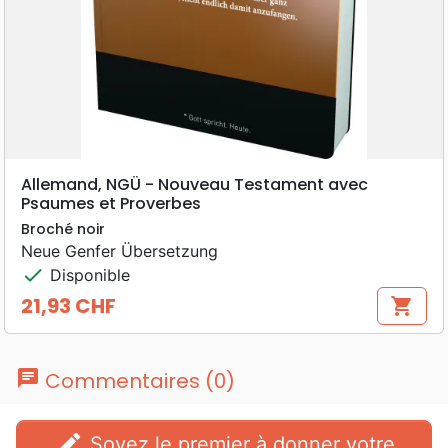
Allemand, NGÜ - Nouveau Testament avec
Psaumes et Proverbes
Broché noir
Neue Genfer Übersetzung
check
Disponible
21,93 CHF
shopping_cart
Prix
chat
Commentaires (0)
edit
Soyez le premier à donner votre