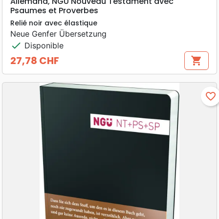
Allemand, NGÜ Nouveau Testament avec
Psaumes et Proverbes
Relié noir avec élastique
Neue Genfer Übersetzung
check
Disponible
27,78 CHF
shopping_cart
Prix
favorite_border