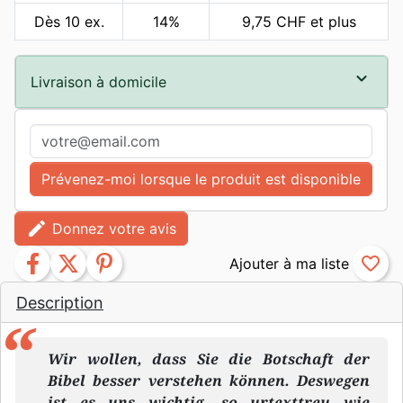
Dès 10 ex.
14%
9,75 CHF et plus
Livraison à domicile
Prévenez-moi lorsque le produit est disponible
edit
Donnez votre avis
facebook
twitter
pinterest
favorite_border
Description
Wir wollen, dass Sie die Botschaft der
Bibel besser verstehen können. Deswegen
ist es uns wichtig, so urtexttreu wie