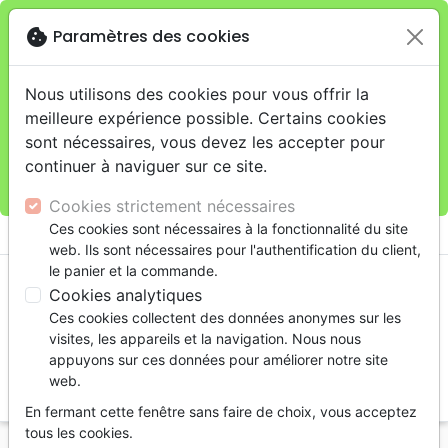
cookie
Paramètres des cookies
Je veux retirer ma commande au 11 rue de Rive,
close
Genève
warning
Cette boutique en ligne est limitée au retrait en
Nous utilisons des cookies pour vous offrir la
magasin.
meilleure expérience possible. Certains cookies
Pour les livraisons à domicile, veuillez passer vos
sont nécessaires, vous devez les accepter pour
commandes sur la boutique
La Maison de la Bible
continuer à naviguer sur ce site.
Suisse
.
Cookies strictement nécessaires
menu
Ces cookies sont nécessaires à la fonctionnalité du site
shopping_cart
account_circle
web. Ils sont nécessaires pour l'authentification du client,
le panier et la commande.
Cookies analytiques
Ces cookies collectent des données anonymes sur les
visites, les appareils et la navigation. Nous nous
appuyons sur ces données pour améliorer notre site
web.
search
En fermant cette fenêtre sans faire de choix, vous acceptez
Reche
tous les cookies.