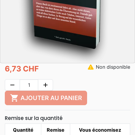
warning
Non disponible
6,73 CHF
remove
add
shopping_cart
AJOUTER AU PANIER
Remise sur la quantité
Quantité
Remise
Vous économisez