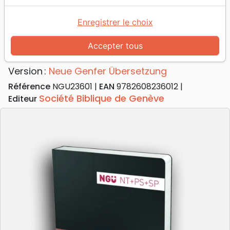
Accueil
Bibles
Nouveaux Testaments
Allemand NGÜ NT + Psaumes - modèle mini broché
Enregistrer le choix
Allemand NGÜ NT + Psaumes
Accepter tous
Modèle min broché
Version :
Neue Genfer Übersetzung
Référence
NGU23601
EAN
9782608236012
Société Biblique de Genève
Editeur