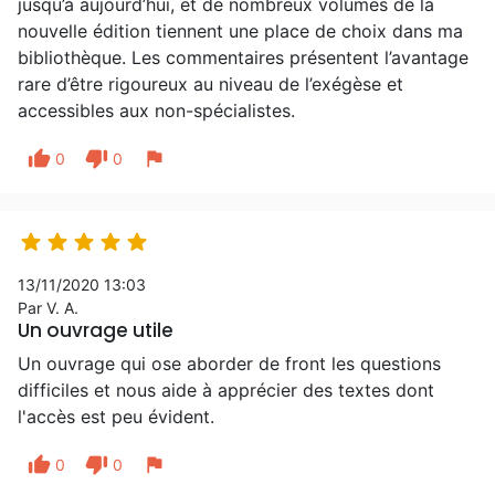
jusqu’à aujourd’hui, et de nombreux volumes de la
nouvelle édition tiennent une place de choix dans ma
bibliothèque. Les commentaires présentent l’avantage
rare d’être rigoureux au niveau de l’exégèse et
accessibles aux non-spécialistes.
thumb_up
thumb_down
flag
0
0





13/11/2020 13:03
Par V. A.
Un ouvrage utile
Un ouvrage qui ose aborder de front les questions
difficiles et nous aide à apprécier des textes dont
l'accès est peu évident.
thumb_up
thumb_down
flag
0
0