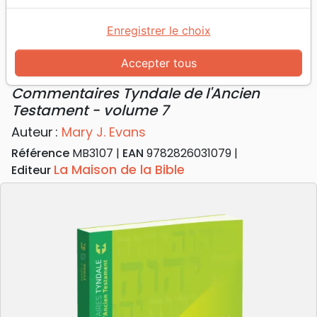
Accueil
Livres
Commentaires
Livres d'histoire
Juges & Ruth - Commentaires Tyndale de l'Ancien
Enregistrer le choix
Testament - volume 7
Accepter tous
Juges & Ruth
Commentaires Tyndale de l'Ancien
Testament - volume 7
Auteur :
Mary J. Evans
Référence
MB3107
EAN
9782826031079
La Maison de la Bible
Editeur