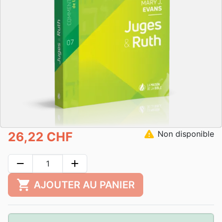
warning
Non disponible
26,22 CHF
remove
add
shopping_cart
AJOUTER AU PANIER