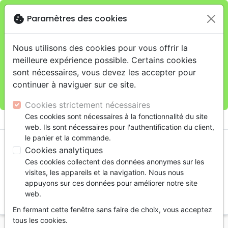
cookie
Paramètres des cookies
Je veux retirer ma commande au 11 rue de Rive,
close
Genève
warning
Cette boutique en ligne est limitée au retrait en
Nous utilisons des cookies pour vous offrir la
magasin.
meilleure expérience possible. Certains cookies
Pour les livraisons à domicile, veuillez passer vos
sont nécessaires, vous devez les accepter pour
commandes sur la boutique
La Maison de la Bible
continuer à naviguer sur ce site.
Suisse
.
Cookies strictement nécessaires
menu
Ces cookies sont nécessaires à la fonctionnalité du site
shopping_cart
account_circle
web. Ils sont nécessaires pour l'authentification du client,
le panier et la commande.
Cookies analytiques
Ces cookies collectent des données anonymes sur les
visites, les appareils et la navigation. Nous nous
appuyons sur ces données pour améliorer notre site
web.
search
En fermant cette fenêtre sans faire de choix, vous acceptez
Reche
tous les cookies.