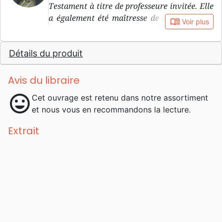
Testament à titre de professeure invitée. Elle
a également été maîtresse de conférences à
book_open
Voir plus
la London School of Theology.
Détails du produit
Avis du libraire
mood
Cet ouvrage est retenu dans notre assortiment
et nous vous en recommandons la lecture.
Extrait