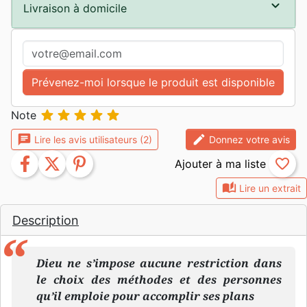
Livraison à domicile
Prévenez-moi lorsque le produit est disponible





Note
chat
edit
Lire les avis utilisateurs (2)
Donnez votre avis
facebook
twitter
pinterest
favorite_border
auto_stories
Lire un extrait
Description
Dieu ne s’impose aucune restriction dans
le choix des méthodes et des personnes
qu’il emploie pour accomplir ses plans