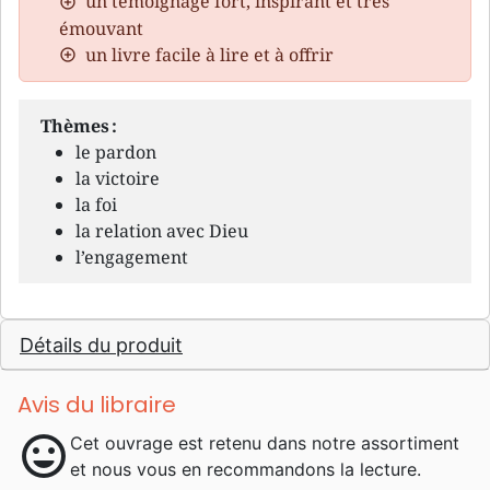
un témoignage fort, inspirant et très
émouvant
un livre facile à lire et à offrir
Thèmes :
le pardon
la victoire
la foi
la relation avec Dieu
l’engagement
Détails du produit
Avis du libraire
mood
Cet ouvrage est retenu dans notre assortiment
et nous vous en recommandons la lecture.