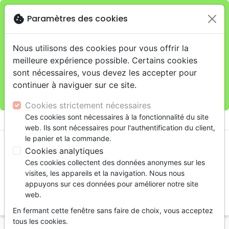
cookie
Paramètres des cookies
Je veux retirer ma commande au 11 rue de Rive,
close
Genève
warning
Cette boutique en ligne est limitée au retrait en
Nous utilisons des cookies pour vous offrir la
magasin.
meilleure expérience possible. Certains cookies
Pour les livraisons à domicile, veuillez passer vos
sont nécessaires, vous devez les accepter pour
commandes sur la boutique
La Maison de la Bible
continuer à naviguer sur ce site.
Suisse
.
Cookies strictement nécessaires
menu
Ces cookies sont nécessaires à la fonctionnalité du site
shopping_cart
account_circle
web. Ils sont nécessaires pour l'authentification du client,
le panier et la commande.
Cookies analytiques
Ces cookies collectent des données anonymes sur les
visites, les appareils et la navigation. Nous nous
appuyons sur ces données pour améliorer notre site
web.
search
En fermant cette fenêtre sans faire de choix, vous acceptez
Reche
tous les cookies.