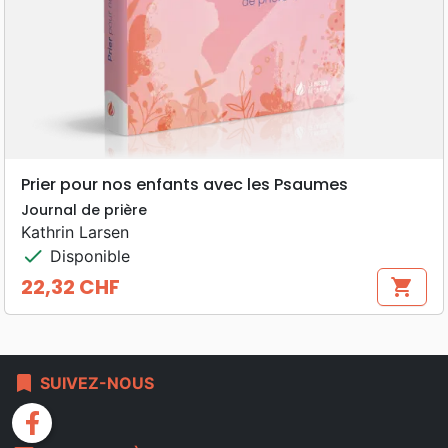
Prier pour nos enfants avec les Psaumes
Journal de prière
Kathrin Larsen
check
Disponible
22,32 CHF
shopping_cart
Prix
bookmark
SUIVEZ-NOUS
facebook