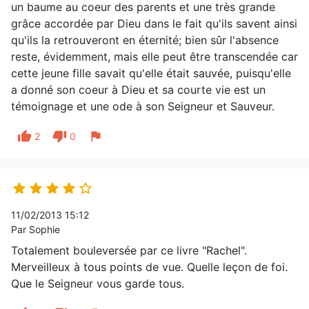
un baume au coeur des parents et une très grande
grâce accordée par Dieu dans le fait qu'ils savent ainsi
qu'ils la retrouveront en éternité; bien sûr l'absence
reste, évidemment, mais elle peut être transcendée car
cette jeune fille savait qu'elle était sauvée, puisqu'elle
a donné son coeur à Dieu et sa courte vie est un
témoignage et une ode à son Seigneur et Sauveur.
thumb_up
thumb_down
flag
2
0





11/02/2013 15:12
Par Sophie
Totalement bouleversée par ce livre "Rachel".
Merveilleux à tous points de vue. Quelle leçon de foi.
Que le Seigneur vous garde tous.