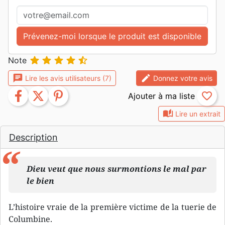
Prévenez-moi lorsque le produit est disponible





Note
chat
edit
Lire les avis utilisateurs (7)
Donnez votre avis
facebook
twitter
pinterest
favorite_border
auto_stories
Lire un extrait
Description
Dieu veut que nous surmontions le mal par
le bien
L’histoire vraie de la première victime de la tuerie de
Columbine.