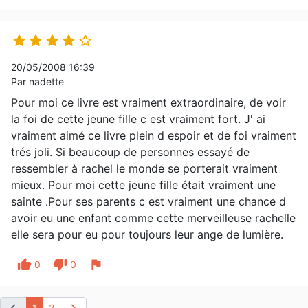





20/05/2008 16:39
Par nadette
Pour moi ce livre est vraiment extraordinaire, de voir
la foi de cette jeune fille c est vraiment fort. J' ai
vraiment aimé ce livre plein d espoir et de foi vraiment
trés joli. Si beaucoup de personnes essayé de
ressembler à rachel le monde se porterait vraiment
mieux. Pour moi cette jeune fille était vraiment une
sainte .Pour ses parents c est vraiment une chance d
avoir eu une enfant comme cette merveilleuse rachelle
elle sera pour eu pour toujours leur ange de lumière.
thumb_up
thumb_down
flag
0
0
chevron_left
chevron_right
1
2