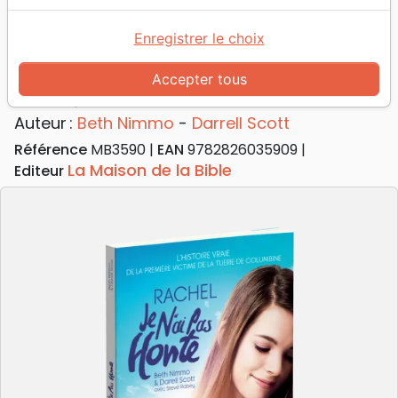
Accueil
Livres
Témoignages, biographies
Rachel - Je n'ai pas honte
Enregistrer le choix
Rachel
Accepter tous
Je n'ai pas honte
Auteur :
Beth Nimmo
-
Darrell Scott
Référence
MB3590
EAN
9782826035909
La Maison de la Bible
Editeur