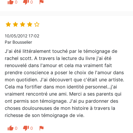
thumb_up
thumb_down
flag
0
0





10/05/2012 17:02
Par Bousselier
J'ai été littéralement touché par le témoignage de
rachel scott. A travers la lecture du livre j'ai été
renouvelé dans l'amour et cela ma vraiment fait
prendre conscience a poser le choix de l'amour dans
mon quotidien. J'ai découvert que c'était une artiste.
Cela ma fortifier dans mon identité personnel...j'ai
vraiment rencontré une ami. Merci a ses parents qui
ont permis son témoignage. J'ai pu pardonner des
choses douloureuses de mon histoire à travers la
richesse de son témoignage de vie.
thumb_up
thumb_down
flag
0
0