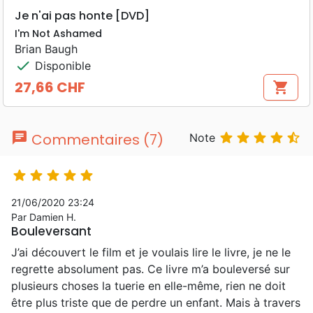
Je n'ai pas honte [DVD]
I'm Not Ashamed
Brian Baugh
check
Disponible
27,66 CHF
shopping_cart
Prix
chat





Commentaires (7)
Note





21/06/2020 23:24
Par Damien H.
Bouleversant
J’ai découvert le film et je voulais lire le livre, je ne le
regrette absolument pas. Ce livre m’a bouleversé sur
plusieurs choses la tuerie en elle-même, rien ne doit
être plus triste que de perdre un enfant. Mais à travers