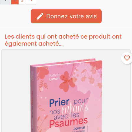
edit
Donnez votre avis
Les clients qui ont acheté ce produit ont
également acheté...
favorite_border