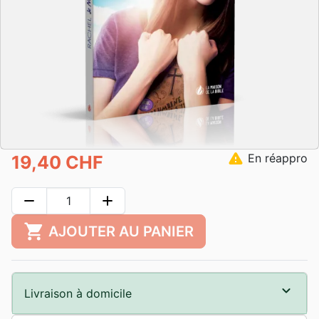
warning
En réappro
19,40 CHF
remove
add
shopping_cart
AJOUTER AU PANIER
Livraison à domicile