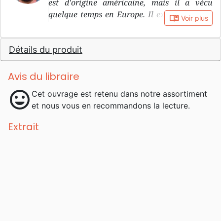
est d'origine américaine, mais il a vécu
quelque temps en Europe. Il exerce diverses
book_open
Voir plus
responsabilités dans le cadre de Redeemer
City to City, organisation active dans le
Détails du produit
soutien à l'implantation d'Eglises en milieu
urbain.
Avis du libraire
mood
Cet ouvrage est retenu dans notre assortiment
et nous vous en recommandons la lecture.
Extrait