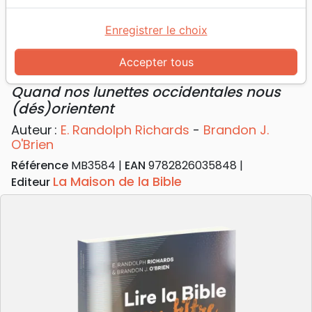
Accueil
Livres
Edification
Divers Thèmes
Lire la Bible sans filtre - Quand nos lunettes
Enregistrer le choix
occidentales nous (dés)orientent
Accepter tous
Lire la Bible sans filtre
Quand nos lunettes occidentales nous
(dés)orientent
Auteur :
E. Randolph Richards
-
Brandon J.
O'Brien
Référence
MB3584
EAN
9782826035848
La Maison de la Bible
Editeur