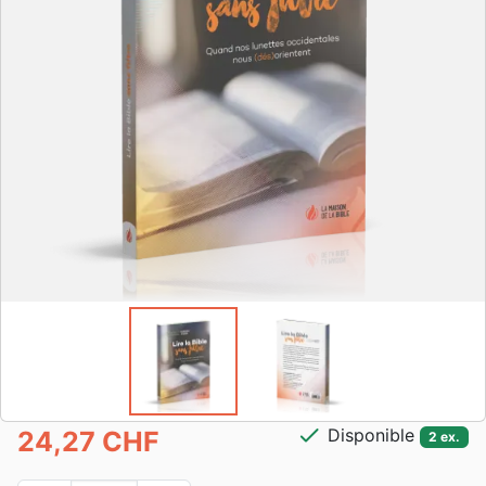
check
Disponible
24,27 CHF
2 ex.