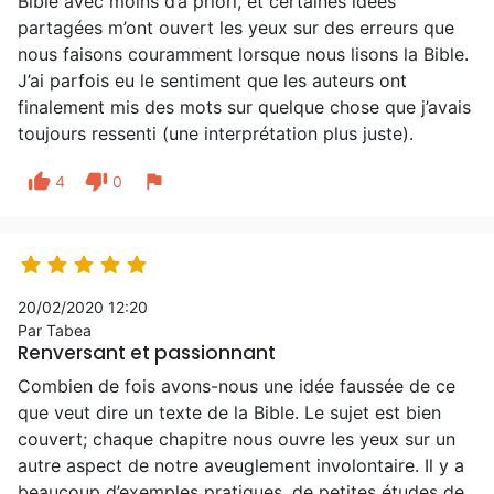
Bible avec moins d’a priori, et certaines idées
partagées m’ont ouvert les yeux sur des erreurs que
nous faisons couramment lorsque nous lisons la Bible.
J’ai parfois eu le sentiment que les auteurs ont
finalement mis des mots sur quelque chose que j’avais
toujours ressenti (une interprétation plus juste).
thumb_up
thumb_down
flag
4
0





20/02/2020 12:20
Par Tabea
Renversant et passionnant
Combien de fois avons-nous une idée faussée de ce
que veut dire un texte de la Bible. Le sujet est bien
couvert; chaque chapitre nous ouvre les yeux sur un
autre aspect de notre aveuglement involontaire. Il y a
beaucoup d’exemples pratiques, de petites études de