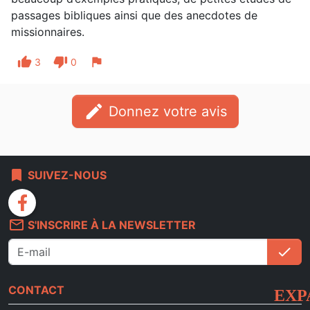
passages bibliques ainsi que des anecdotes de
missionnaires.
thumb_up
thumb_down
flag
3
0
edit
Donnez votre avis
bookmark
SUIVEZ-NOUS
facebook
mail_outline
S'INSCRIRE À LA NEWSLETTER
check
S'i
CONTACT