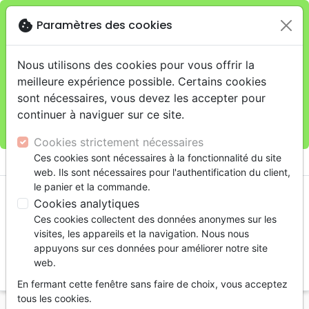
cookie
Paramètres des cookies
Je veux retirer ma commande au 11 rue de Rive,
close
Genève
warning
Cette boutique en ligne est limitée au retrait en
Nous utilisons des cookies pour vous offrir la
magasin.
meilleure expérience possible. Certains cookies
Pour les livraisons à domicile, veuillez passer vos
sont nécessaires, vous devez les accepter pour
commandes sur la boutique
La Maison de la Bible
continuer à naviguer sur ce site.
Suisse
.
Cookies strictement nécessaires
menu
Ces cookies sont nécessaires à la fonctionnalité du site
shopping_cart
account_circle
web. Ils sont nécessaires pour l'authentification du client,
le panier et la commande.
Cookies analytiques
Ces cookies collectent des données anonymes sur les
visites, les appareils et la navigation. Nous nous
appuyons sur ces données pour améliorer notre site
web.
search
En fermant cette fenêtre sans faire de choix, vous acceptez
Reche
tous les cookies.