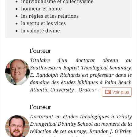
individualisme et collectivisme
honneur et honte
les règles et les relations
la vertu et les vices
la volonté divine
L'auteur
Titulaire d'un doctorat obtenu au
Southwestern Baptist Theological Seminary,
E. Randolph Richards est professeur dans le
domaine des études bibliques à Palm Beach
Atlantic University . Orateur apprécié, il est
book_open
Voir plus
en outre l’auteur (ou le coauteur) de
plusieurs livres et articles. Il a également
L'auteur
enseigné dans un institut biblique en
Doctorant en études théologiques à Trinity
Indonésie.
Evangelical Divinity School au moment de la
rédaction de cet ouvrage, Brandon J. O'Brien