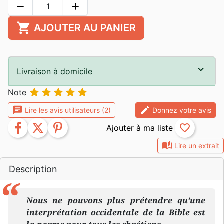
remove
add
shopping_cart
AJOUTER AU PANIER
Livraison à domicile





Note
chat
edit
Lire les avis utilisateurs (2)
Donnez votre avis
facebook
twitter
pinterest
favorite_border
auto_stories
Lire un extrait
Description
Nous ne pouvons plus prétendre qu’une
interprétation occidentale de la Bible est