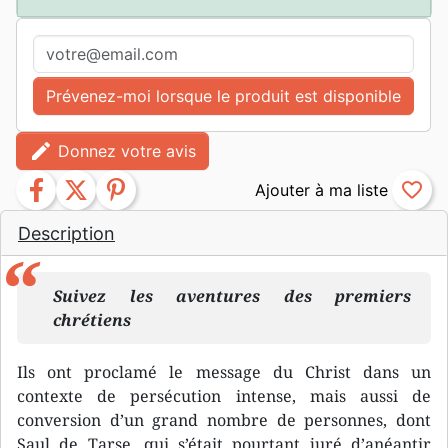
Prévenez-moi lorsque le produit est disponible
edit
Donnez votre avis
facebook
twitter
pinterest
favorite_border
Description
Suivez les aventures des premiers
chrétiens
Ils ont proclamé le message du Christ dans un
contexte de persécution intense, mais aussi de
conversion d’un grand nombre de personnes, dont
Saul de Tarse, qui s’était pourtant juré d’anéantir