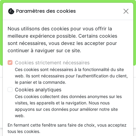
cookie
Paramètres des cookies
Je veux retirer ma commande au 11 rue de Rive,
close
Genève
warning
Cette boutique en ligne est limitée au retrait en
Nous utilisons des cookies pour vous offrir la
magasin.
meilleure expérience possible. Certains cookies
Pour les livraisons à domicile, veuillez passer vos
sont nécessaires, vous devez les accepter pour
commandes sur la boutique
La Maison de la Bible
continuer à naviguer sur ce site.
Suisse
.
Cookies strictement nécessaires
menu
Ces cookies sont nécessaires à la fonctionnalité du site
shopping_cart
account_circle
web. Ils sont nécessaires pour l'authentification du client,
le panier et la commande.
Cookies analytiques
Ces cookies collectent des données anonymes sur les
visites, les appareils et la navigation. Nous nous
appuyons sur ces données pour améliorer notre site
web.
search
En fermant cette fenêtre sans faire de choix, vous acceptez
Reche
tous les cookies.