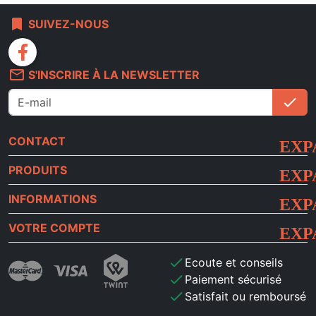
bookmark
SUIVEZ-NOUS
facebook
mail_outline
S'INSCRIRE À LA NEWSLETTER
check
S'i
CONTACT
PRODUITS
INFORMATIONS
VOTRE COMPTE
check
Ecoute et conseils
check
Paiement sécurisé
check
Satisfait ou remboursé