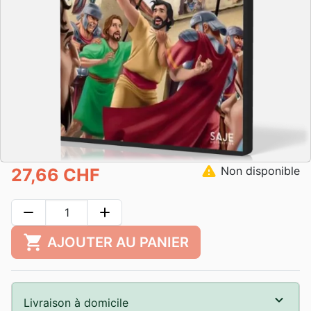
warning
Non disponible
27,66 CHF
remove
add
shopping_cart
AJOUTER AU PANIER
Livraison à domicile