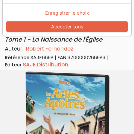
Accueil
Vidéos
Dessins animés
Actes des apôtres [DVD animation] - Tome 1 - La
Enregistrer le choix
Naissance de l'Église
Accepter tous
Actes des apôtres [DVD animation]
Tome 1 - La Naissance de l'Église
Auteur :
Robert Fernandez
Référence
SAJE6698
EAN
3700000266983
SAJE Distribution
Editeur