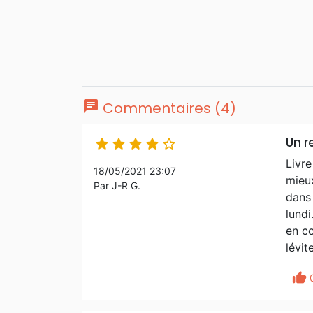
chat
Commentaires (4)
Un r





Livre
18/05/2021 23:07
mieux
Par J-R G.
dans 
lundi
en c
lévit
thumb_up