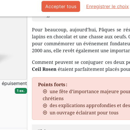
Accepter tous
Enregistrer le choix
Le Seigneur agit en faveur de son peu
difficile
Pour beaucoup, aujourd’hui, Pâques se r
lapins en chocolat et une chasse aux oeufs. Or
pour commémorer un événement fondateur de
2000 ans, elle revêt également une importa
Comment peuvent se conjuguer ces deux pe
Ceil Rosen
étaient parfaitement placés pou
à épuisement
Points forts :
une fête d’importance majeure pour
1 ex.
chrétiens
des explications approfondies et d
un ouvrage éclairant pour tous