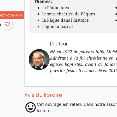
Thèmes :
la Pâque juive
le sens chrétien de Pâques
z votre avis
la Pâque dans l’histoire
favorite_border
l’agneau pascal
L'auteur
Né en 1932 de parents juifs, Mois
Adhérant à la foi chrétienne en 
églises baptistes, avant de fonde
Jews for Jesus. Il est décédé en 201
Avis du libraire
mood
Cet ouvrage est retenu dans notre asso
lecture.