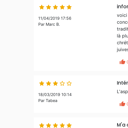
info





voici
11/04/2019 17:56
conce
Par Marc B.
tradi
là pl
chrét
juive
thumb_up
Inté





L'asp
18/03/2019 10:14
Par Tabea
thumb_up
M'a 




