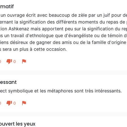
rmatif
 un ouvrage écrit avec beaucoup de zèle par un juif pour des
rnant la signification des différents moments du repas de
tion Ashkenaz mais apportent peu sur la signification du repa
us un travail d'ethnologue que d'évangéliste ou de témoin di
iens désireux de gagner des amis ou de la famille d'origine
s sera un plus à cette occasion.
thumb_down
flag
0
0
ressant
ect symbolique et les métaphores sont très intéressants.
thumb_down
flag
0
0
ouvert les yeux