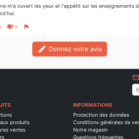
vre m'a ouvert les yeux et l'appétit sur les enseignements
rd'hui.
thumb_down
flag
0
0
edit
Donnez votre avis
mail_outlin
UITS
INFORMATIONS
tions
Protection des données
aux produits
Conditions générales de ve
ures ventes
Notre magasin
rs
Questions fréquentes