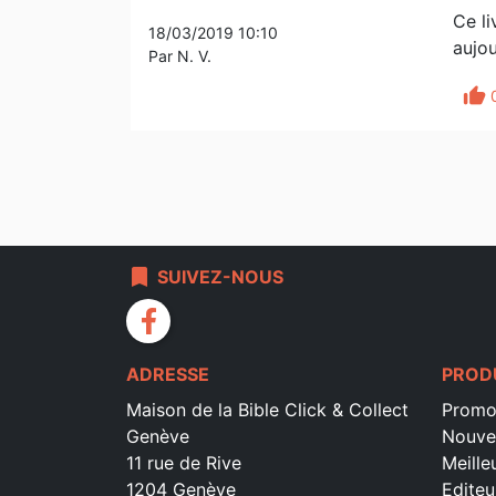
Ce li
18/03/2019 10:10
aujou
Par N. V.
thumb_up
bookmark
SUIVEZ-NOUS
facebook
ADRESSE
PROD
Maison de la Bible Click & Collect
Promo
Genève
Nouve
11 rue de Rive
Meille
1204 Genève
Editeu