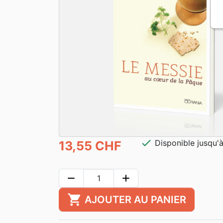
check
Disponible jusqu'
13,55 CHF
remove
add
shopping_cart
AJOUTER AU PANIER