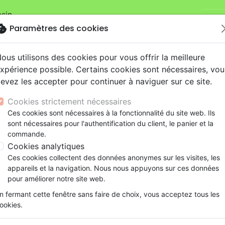
sin.
Je v
mandes sur la boutique
La Maison de la Bible Suisse
.
okie
Paramètres des cookies
ous utilisons des cookies pour vous offrir la meilleure
xpérience possible. Certains cookies sont nécessaires, vou
evez les accepter pour continuer à naviguer sur ce site.
Cookies strictement nécessaires
Nouveautés
Bibles
Livres
eBooks
Je
Ces cookies sont nécessaires à la fonctionnalité du site web. Ils
sont nécessaires pour l'authentification du client, le panier et la
eaux Testaments
ine
lité
 ans
lations
ns animés
s
Etude biblique
Bandes dessinées
Découverte de la foi
Adolescents, jeunes
Rap, Hip-hop
Films, fiction
Jeux
commande.
ues
Messie au cœur de la Pâque (Le)
ons
cation
e
2 ans
ry, Latino, Folk
gnement, conférences
elisation
Segond 21
Famille, couple
Méditations
Bibles jeunesse
Instrumental
Documentaires, reportage
Accessoires de Bible
Cookies analytiques
iles
e
esse
ro
iels
Segond
Souffrance, Relation d'aide
Souffrance, Relation d'aide
Louange, Adoration
Papeterie
Le Messie au cœur de la Pâq
Ces cookies collectent des données anonymes sur les visites, les
k
elisation
ue
esse
NEG
Santé
Psychologie
Hardrock, Métal
appareils et la navigation. Nous nous appuyons sur ces données
Auteur :
Ceil Rosen
-
Moishe Rosen
cations
ts
le, Couple
l, Soul
Darby
Ethique, société, politique
Apologétique
Pop, Rock
pour améliorer notre site web.
Référence
OUR2051
EAN
9782889130511
Edi
ation
Événements actuels
n fermant cette fenêtre sans faire de choix, vous acceptez tous les
ookies.
Description
Détails du produit