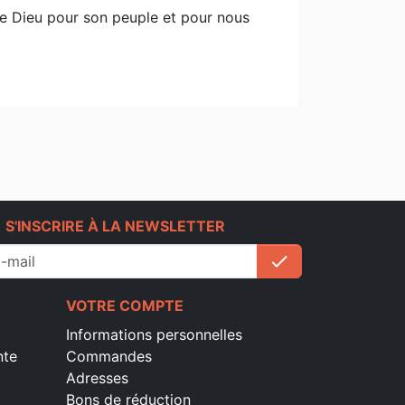
 de Dieu pour son peuple et pour nous
e
S'INSCRIRE À LA NEWSLETTER
check
S'inscrire
VOTRE COMPTE
Informations personnelles
nte
Commandes
Adresses
Bons de réduction