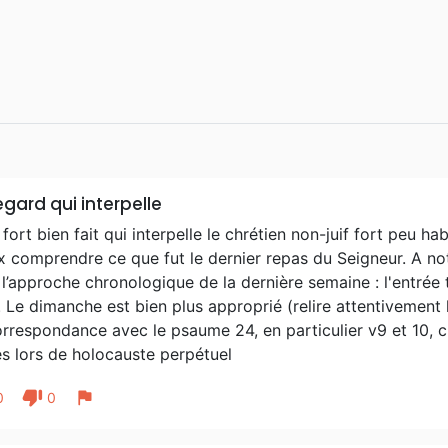
egard qui interpelle
 fort bien fait qui interpelle le chrétien non-juif fort peu 
 comprendre ce que fut le dernier repas du Seigneur. A not
l’approche chronologique de la dernière semaine : l'entrée
. Le dimanche est bien plus approprié (relire attentivement 
orrespondance avec le psaume 24, en particulier v9 et 10, 
es lors de holocauste perpétuel
thumb_down
flag
0
0