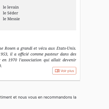
le levain
le Séder
le Messie
he Rosen a grandi et vécu aux Etats-Unis.
1953, il a officié comme pasteur dans des
r en 1970 l’association qui allait devenir
0.
book_open
Voir plus
rtiment et nous vous en recommandons la