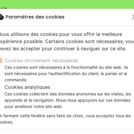
sin.
Je v
mandes sur la boutique
La Maison de la Bible Suisse
.
okie
Paramètres des cookies
ous utilisons des cookies pour vous offrir la meilleure
xpérience possible. Certains cookies sont nécessaires, vou
evez les accepter pour continuer à naviguer sur ce site.
Cookies strictement nécessaires
Nouveautés
Bibles
Livres
eBooks
Je
Ces cookies sont nécessaires à la fonctionnalité du site web. Ils
sont nécessaires pour l'authentification du client, le panier et la
eaux Testaments
ine
lité
 ans
lations
ns animés
s
Etude biblique
Bandes dessinées
Découverte de la foi
Adolescents, jeunes
Rap, Hip-hop
Films, fiction
Jeux
commande.
ons
cation
e
2 ans
ry, Latino, Folk
gnement, conférences
elisation
Segond 21
Famille, couple
Méditations
Bibles jeunesse
Instrumental
Documentaires, reportage
Accessoires de Bible
Cookies analytiques
- Lecteur à recharge solaire - livré avec écouteurs et câb
iles
e
esse
ro
iels
Segond
Souffrance, Relation d'aide
Souffrance, Relation d'aide
Louange, Adoration
Papeterie
Ces cookies collectent des données anonymes sur les visites, les
k
elisation
ue
esse
NEG
Santé
Psychologie
Hardrock, Métal
Bible Segond 21 audio - Mod
appareils et la navigation. Nous nous appuyons sur ces données
cations
ts
le, Couple
l, Soul
Darby
Ethique, société, politique
Apologétique
Pop, Rock
pour améliorer notre site web.
Lecteur à recharge solaire - livré 
ation
Événements actuels
n fermant cette fenêtre sans faire de choix, vous acceptez tous les
USB
ookies.
Version :
Segond 21