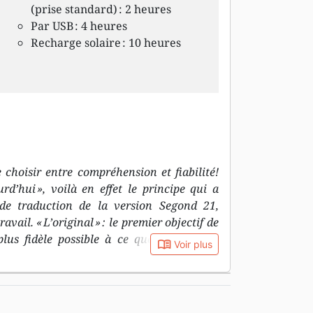
(prise standard) : 2 heures
Par USB : 4 heures
Recharge solaire : 10 heures
 choisir entre compréhension et fiabilité!
urd’hui », voilà en effet le principe qui a
e de traduction de la version Segond 21,
ail. « L’original » : le premier objectif de
plus fidèle possible à ce que dit le texte
book_open
Voir plus
es, c’est-à-dire l’hébreu et l’araméen pour
our le Nouveau Testament. « Avec les mots
tif de la Segond 21, c’est de recourir à un
our les jeunes du 21e siècle. Une nouvelle