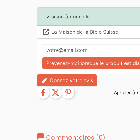
Livraison à domicile
launch
La Maison de la Bible Suisse
Prévenez-moi lorsque le produit est di
edit
Donnez votre avis
facebook
twitter
pinterest
chat
Commentaires (0)