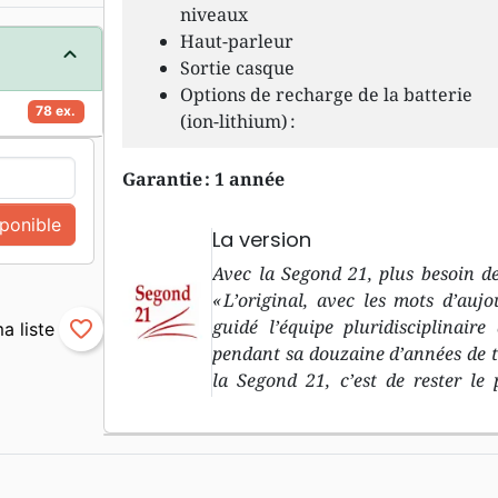
niveaux
Haut-parleur
Sortie casque
Options de recharge de la batterie
78 ex.
(ion-lithium) :
Garantie : 1 année
sponible
La version
Avec la Segond 21, plus besoin de
« L’original, avec les mots d’aujo
guidé l’équipe pluridisciplinair
favorite_border
pendant sa douzaine d’années de trav
la Segond 21, c’est de rester le 
biblique dans les langues original
l’Ancien Testament, et le grec p
d’aujourd’hu i» : le deuxième objec
langage courant, compréhensible p