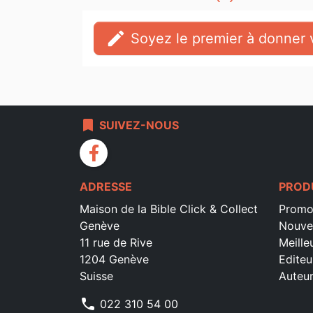
edit
Soyez le premier à donner v
bookmark
SUIVEZ-NOUS
facebook
ADRESSE
PROD
Maison de la Bible Click & Collect
Promo
Genève
Nouve
11 rue de Rive
Meille
1204 Genève
Editeu
Suisse
Auteu
phone
022 310 54 00