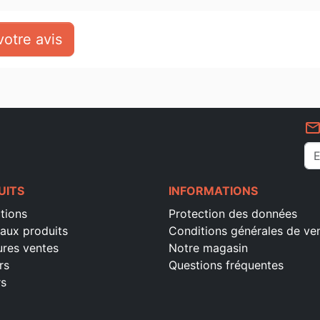
traduction à découvrir, pour r
introduction à chaque livre bibl
otre avis
compréhension « minimale », 
géographiques et des repères dans
rapidement les livres bibliques
mail_outlin
UITS
INFORMATIONS
tions
Protection des données
aux produits
Conditions générales de ve
ures ventes
Notre magasin
rs
Questions fréquentes
rs