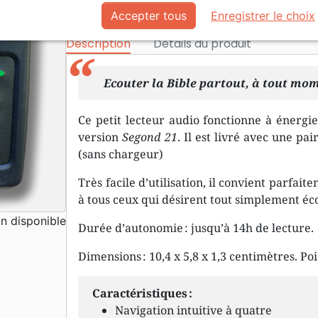
Référence
SG30302
EAN
9782608402608
Accepter tous
Enregistrer le choix
Société Biblique de Genève
Me
Editeur
&
Description
Détails du produit
Ecouter la Bible partout, à tout mo
Ce petit lecteur audio fonctionne à énergie
version
Segond 21
. Il est livré avec une p
(sans chargeur)
Très facile d’utilisation, il convient parfai
à tous ceux qui désirent tout simplement éco
 disponible
Durée d’autonomie : jusqu’à 14h de lecture.
Dimensions : 10,4 x 5,8 x 1,3 centimètres. Po
Caractéristiques :
Navigation intuitive à quatre