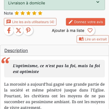
Livraison à domicile





Note
chat
edit
Lire les avis utilisateurs (4)
Donnez votre avis
facebook
twitter
pinterest
favorite_border
auto_stories
Lire un extrait
Description
L’optimisme, ce n’est pas la foi, mais la foi
est optimiste
La morosité a aujourd’hui gagné une grande partie de
la société et même pénétré jusque dans l’Eglise.
Pourtant, les chrétiens ont les moyens de ne pas
succomber au pessimisme ambiant. Ils ont les moyens
de vivre autrement.