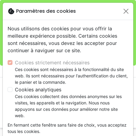
cookie
Paramètres des cookies
Je veux retirer ma commande au 11 rue de Rive,
close
Genève
warning
Cette boutique en ligne est limitée au retrait en
Nous utilisons des cookies pour vous offrir la
magasin.
meilleure expérience possible. Certains cookies
Pour les livraisons à domicile, veuillez passer vos
sont nécessaires, vous devez les accepter pour
commandes sur la boutique
La Maison de la Bible
continuer à naviguer sur ce site.
Suisse
.
Cookies strictement nécessaires
menu
Ces cookies sont nécessaires à la fonctionnalité du site
shopping_cart
account_circle
web. Ils sont nécessaires pour l'authentification du client,
le panier et la commande.
Cookies analytiques
Ces cookies collectent des données anonymes sur les
visites, les appareils et la navigation. Nous nous
appuyons sur ces données pour améliorer notre site
web.
search
En fermant cette fenêtre sans faire de choix, vous acceptez
Reche
tous les cookies.