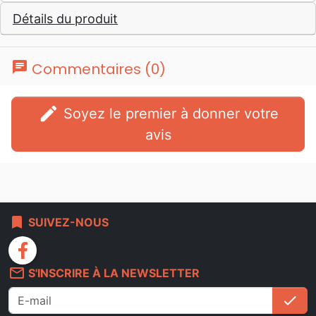
Détails du produit
chat
Commentaires (0)
edit
Soyez le premier à donner votre
avis
bookmark
SUIVEZ-NOUS
facebook
mail_outline
S'INSCRIRE À LA NEWSLETTER
check
S'i