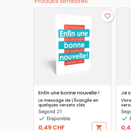
Produits similaires
favorite_border
search
APERÇU RAPIDE
Enfin une bonne nouvelle !
Je s
Le message de L'Évangile en
Vivr
quelques versets clés
vers
Segond 21
Seg
check
check
Disponible
D
0,49 CHF
0,4
shopping_cart
Prix
Prix