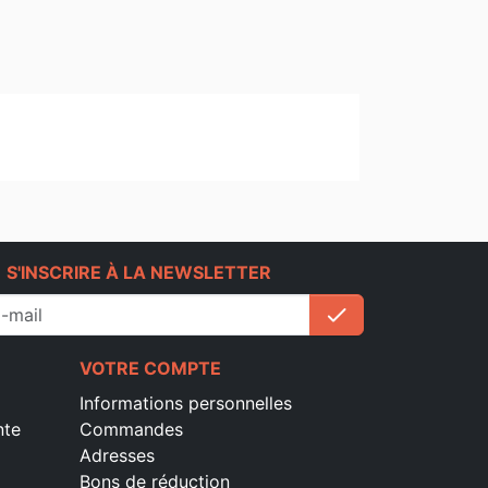
e
S'INSCRIRE À LA NEWSLETTER
check
S'inscrire
VOTRE COMPTE
Informations personnelles
nte
Commandes
Adresses
Bons de réduction