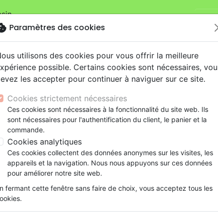
sin.
Je v
mandes sur la boutique
La Maison de la Bible Suisse
.
okie
Paramètres des cookies
ous utilisons des cookies pour vous offrir la meilleure
xpérience possible. Certains cookies sont nécessaires, vou
evez les accepter pour continuer à naviguer sur ce site.
Cookies strictement nécessaires
Nouveautés
Bibles
Livres
eBooks
Je
Ces cookies sont nécessaires à la fonctionnalité du site web. Ils
sont nécessaires pour l'authentification du client, le panier et la
eaux Testaments
ine
lité
 ans
lations
ns animés
s
Etude biblique
Bandes dessinées
Découverte de la foi
Adolescents, jeunes
Rap, Hip-hop
Films, fiction
Jeux
commande.
e Dieu ! - Fortifiez votre foi en quelques versets clés
ons
cation
e
2 ans
ry, Latino, Folk
gnement, conférences
elisation
Segond 21
Famille, couple
Méditations
Bibles jeunesse
Instrumental
Documentaires, reportage
Accessoires de Bible
Cookies analytiques
iles
e
esse
ro
iels
Segond
Souffrance, Relation d'aide
Souffrance, Relation d'aide
Louange, Adoration
Papeterie
Promesses de Dieu !
Ces cookies collectent des données anonymes sur les visites, les
k
elisation
ue
esse
NEG
Santé
Psychologie
Hardrock, Métal
appareils et la navigation. Nous nous appuyons sur ces données
Fortifiez votre foi en quelques verse
cations
ts
le, Couple
l, Soul
Darby
Ethique, société, politique
Apologétique
Pop, Rock
pour améliorer notre site web.
Version :
Segond 21
ation
Événements actuels
n fermant cette fenêtre sans faire de choix, vous acceptez tous les
Référence
SG12997
EAN
9782608129970
Edi
ookies.
Description
Détails du produit