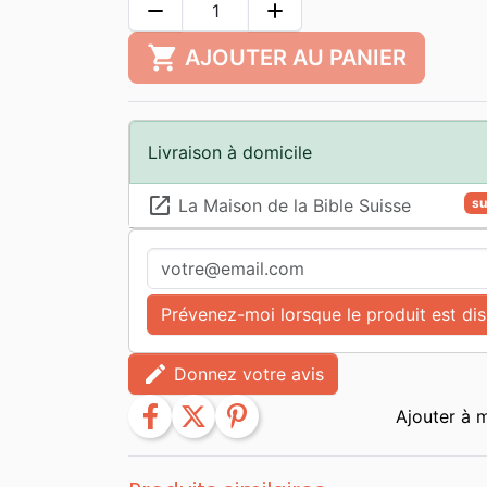
remove
add
shopping_cart
AJOUTER AU PANIER
Livraison à domicile
launch
La Maison de la Bible Suisse
su
Prévenez-moi lorsque le produit est di
edit
Donnez votre avis
facebook
twitter
pinterest