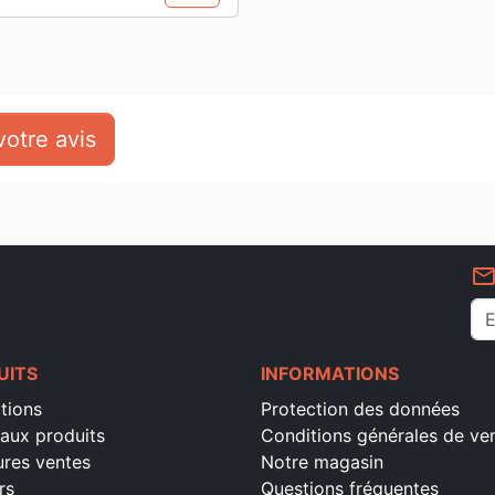
otre avis
mail_outlin
UITS
INFORMATIONS
tions
Protection des données
aux produits
Conditions générales de ve
ures ventes
Notre magasin
rs
Questions fréquentes