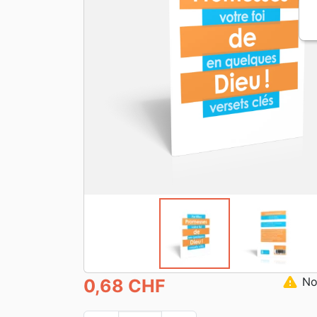
warning
Non
0,68 CHF