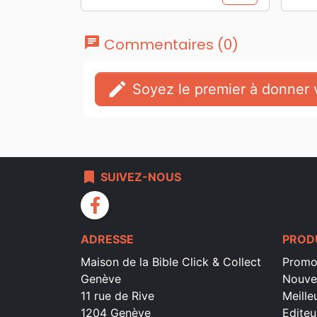
chat
Commentaires (0)
edit
Soyez le premier à donner v
bookmark
SUIVEZ-NOUS
facebook
ADRESSE
PROD
Maison de la Bible Click & Collect
Promo
Genève
Nouve
11 rue de Rive
Meille
1204 Genève
Editeu