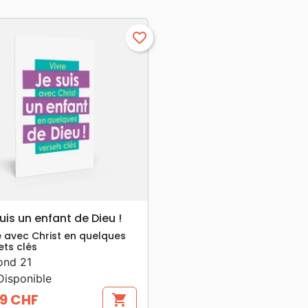
favorite_border
search
APERÇU RAPIDE
uis un enfant de Dieu !
e avec Christ en quelques
ets clés
ond 21
isponible
9 CHF
shopping_cart