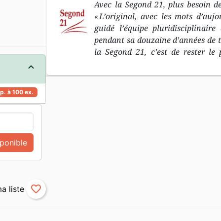
Avec la Segond 21, plus besoin de
« L’original, avec les mots d’aujo
guidé l’équipe pluridisciplinair
pendant sa douzaine d’années de trav
la Segond 21, c’est de rester le 
biblique dans les langues original
l’Ancien Testament, et le grec p
d’aujourd’hu i» : le deuxième objec
p. à 100 ex.
langage courant, compréhensible p
traduction à découvrir, pour r
introduction à chaque livre bibl
compréhension « minimale », 
sponible
géographiques et des repères dans
rapidement les livres bibliques
favorite_border