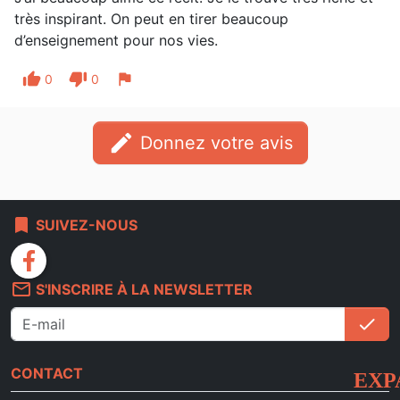
très inspirant. On peut en tirer beaucoup
d’enseignement pour nos vies.
thumb_up
thumb_down
flag
0
0
edit
Donnez votre avis
bookmark
SUIVEZ-NOUS
facebook
mail_outline
S'INSCRIRE À LA NEWSLETTER
check
S'i
CONTACT