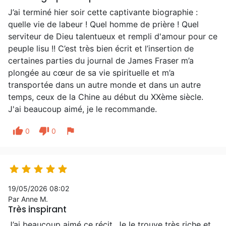
J’ai terminé hier soir cette captivante biographie :
quelle vie de labeur ! Quel homme de prière ! Quel
serviteur de Dieu talentueux et rempli d'amour pour ce
peuple lisu !! C’est très bien écrit et l’insertion de
certaines parties du journal de James Fraser m’a
plongée au cœur de sa vie spirituelle et m’a
transportée dans un autre monde et dans un autre
temps, ceux de la Chine au début du XXème siècle.
J'ai beaucoup aimé, je le recommande.
thumb_up
thumb_down
flag
0
0





19/05/2026 08:02
Par Anne M.
Très inspirant
J’ai beaucoup aimé ce récit. Je le trouve très riche et