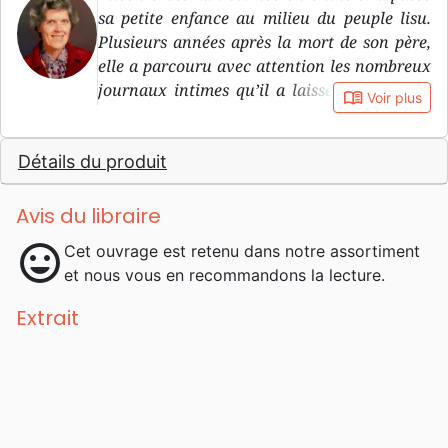
sa petite enfance au milieu du peuple lisu.
Plusieurs années après la mort de son père,
elle a parcouru avec attention les nombreux
journaux intimes qu’il a laissés et qui sont
book_open
Voir plus
devenus la base du présent ouvrage.
Détails du produit
Avis du libraire
mood
Cet ouvrage est retenu dans notre assortiment
et nous vous en recommandons la lecture.
Extrait