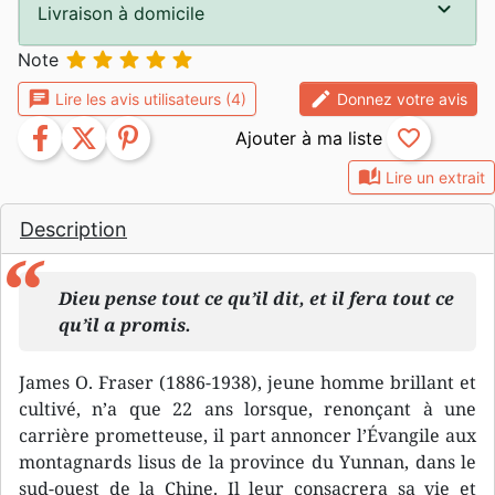
Livraison à domicile





Note
chat
edit
Lire les avis utilisateurs (4)
Donnez votre avis
facebook
twitter
pinterest
favorite_border
auto_stories
Lire un extrait
Description
Dieu pense tout ce qu’il dit, et il fera tout ce
qu’il a promis.
James O. Fraser (1886-1938), jeune homme brillant et
cultivé, n’a que 22 ans lorsque, renonçant à une
carrière prometteuse, il part annoncer l’Évangile aux
montagnards lisus de la province du Yunnan, dans le
sud-ouest de la Chine. Il leur consacrera sa vie et