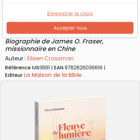
Accueil
Livres
Témoignages, biographies
Fleuve de lumière - Biographie de James O. Fraser,
Enregistrer le choix
missionnaire en Chine
Accepter tous
Fleuve de lumière
Biographie de James O. Fraser,
missionnaire en Chine
Auteur :
Eileen Crossman
Référence
MB3661
EAN
9782826036616
La Maison de la Bible
Editeur