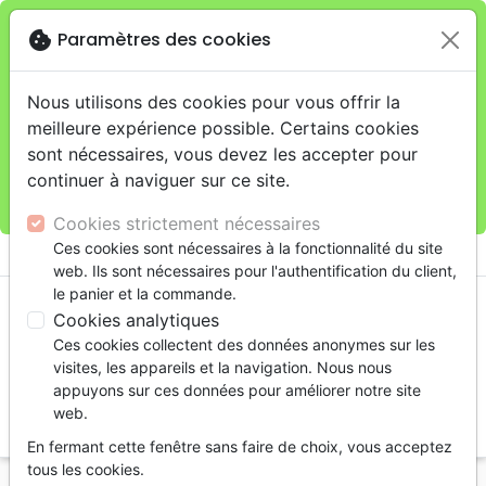
cookie
Paramètres des cookies
Je veux retirer ma commande au 11 rue de Rive,
close
Genève
warning
Cette boutique en ligne est limitée au retrait en
Nous utilisons des cookies pour vous offrir la
magasin.
meilleure expérience possible. Certains cookies
Pour les livraisons à domicile, veuillez passer vos
sont nécessaires, vous devez les accepter pour
commandes sur la boutique
La Maison de la Bible
continuer à naviguer sur ce site.
Suisse
.
Cookies strictement nécessaires
menu
Ces cookies sont nécessaires à la fonctionnalité du site
shopping_cart
account_circle
web. Ils sont nécessaires pour l'authentification du client,
le panier et la commande.
Cookies analytiques
Ces cookies collectent des données anonymes sur les
visites, les appareils et la navigation. Nous nous
appuyons sur ces données pour améliorer notre site
web.
search
En fermant cette fenêtre sans faire de choix, vous acceptez
Reche
tous les cookies.