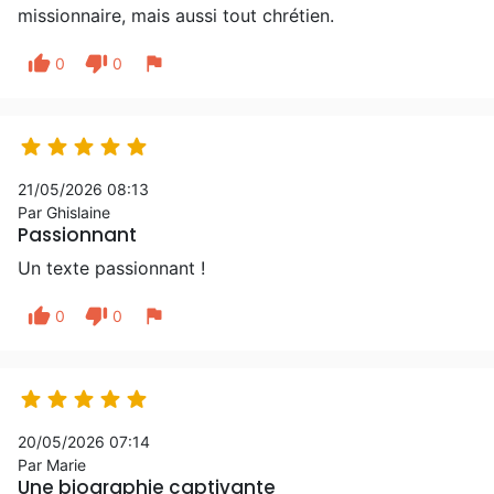
missionnaire, mais aussi tout chrétien.
thumb_up
thumb_down
flag
0
0





21/05/2026 08:13
Par Ghislaine
Passionnant
Un texte passionnant !
thumb_up
thumb_down
flag
0
0





20/05/2026 07:14
Par Marie
Une biographie captivante