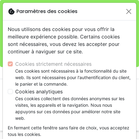
cookie
Paramètres des cookies
Je veux retirer ma commande au 11 rue de Rive,
close
Genève
warning
Cette boutique en ligne est limitée au retrait en
Nous utilisons des cookies pour vous offrir la
magasin.
meilleure expérience possible. Certains cookies
Pour les livraisons à domicile, veuillez passer vos
sont nécessaires, vous devez les accepter pour
commandes sur la boutique
La Maison de la Bible
continuer à naviguer sur ce site.
Suisse
.
Cookies strictement nécessaires
menu
Ces cookies sont nécessaires à la fonctionnalité du site
shopping_cart
account_circle
web. Ils sont nécessaires pour l'authentification du client,
le panier et la commande.
Cookies analytiques
Ces cookies collectent des données anonymes sur les
visites, les appareils et la navigation. Nous nous
appuyons sur ces données pour améliorer notre site
web.
search
En fermant cette fenêtre sans faire de choix, vous acceptez
Reche
tous les cookies.