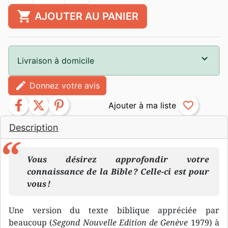
shopping_cart
AJOUTER AU PANIER
Livraison à domicile
edit
Donnez votre avis
facebook
twitter
pinterest
favorite_border
Description
Vous désirez approfondir votre
connaissance de la Bible ? Celle-ci est pour
vous !
Une version du texte biblique appréciée par
beaucoup (
Segond Nouvelle Edition de Genève
1979) à